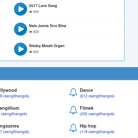
2017 Love Song
905
Naio Jeena Tere Bina
825
Sholay Mouth Organ
802
llywood
Dance
69 csengőhangok)
(612 csengőhangok)
angélium
Filmek
8 csengőhangok)
(255 csengőhangok)
ngszeres
Hip hop
17 csengőhangok)
(118 csengőhangok)