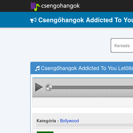
Csengőhangok Addicted To Yo
Csengőhangok Addicted To You Letölt
Kategória :
Bollywood