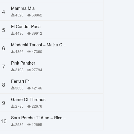
Mamma Mia
4
4528
58862
El Condor Pasa
5
4430
39912
Mindenki Táncol – Majka Curtis, Péter Majoros
6
4356
47360
Pink Panther
7
3108
27794
Ferrari F1
8
3038
42146
Game Of Thrones
9
2785
22676
Sara Perche Ti Amo – Ricchi E Poveri
10
2535
12695