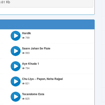
.61 Kb
Hardik
799
Saare Jahan Se Flute
993
Aye Khuda 1
794
Chu Liya – Papon, Neha Rajpal
821
Tocandome Esta
825