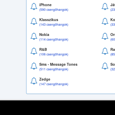
iPhone
Já
(590 csengőhangok)
(2
Klasszikus
Ko
(143 csengőhangok)
(3
Nokia
Or
(114 csengőhangok)
(6
R&B
Ra
(106 csengőhangok)
(8
Sms - Message Tones
So
(511 csengőhangok)
(3
Zedge
(147 csengőhangok)