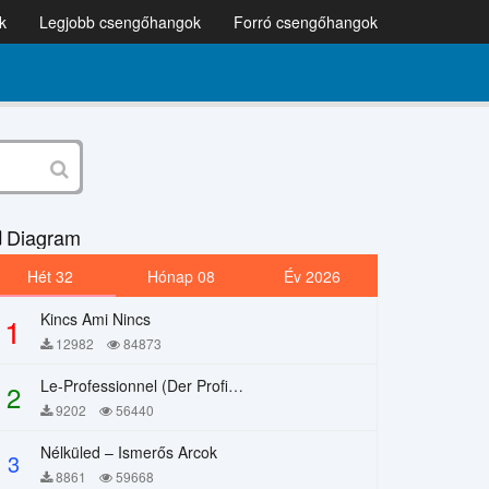
k
Legjobb csengőhangok
Forró csengőhangok
Diagram
Hét 32
Hónap 08
Év 2026
Kincs Ami Nincs
1
12982
84873
Le-Professionnel (Der Profi) – Chi Mai
2
9202
56440
Nélküled – Ismerős Arcok
3
8861
59668