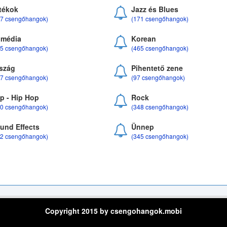
tékok
Jazz és Blues
37 csengőhangok)
(171 csengőhangok)
média
Korean
35 csengőhangok)
(465 csengőhangok)
szág
Pihentető zene
07 csengőhangok)
(97 csengőhangok)
p - Hip Hop
Rock
50 csengőhangok)
(348 csengőhangok)
und Effects
Ünnep
22 csengőhangok)
(345 csengőhangok)
Copyright 2015 by csengohangok.mobi