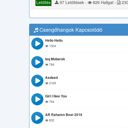
Letöltés
97 Letöltések -
826 Hallgat -
230
Csengőhangok Kapcsolódó
Hello Hello
1304
Isq Mubarak
784
Asdasd
2165
Girl I Nee You
764
AR Rahamn Best 2016
832