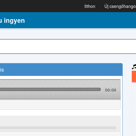
Itthon
Új csengőhango
u ingyen
és
00:00