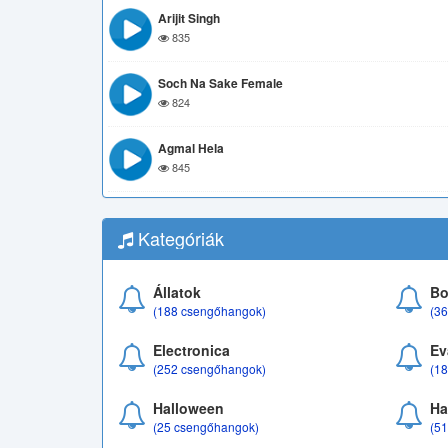
Arijit Singh
835
Soch Na Sake Female
824
Agmal Hela
845
Kategóriák
Állatok
Bo
(188 csengőhangok)
(3
Electronica
Ev
(252 csengőhangok)
(1
Halloween
Ha
(25 csengőhangok)
(5