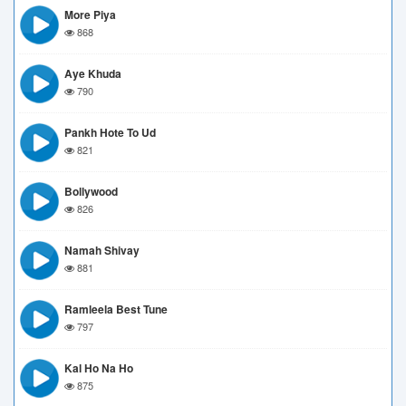
More Piya
868
Aye Khuda
790
Pankh Hote To Ud
821
Bollywood
826
Namah Shivay
881
Ramleela Best Tune
797
Kal Ho Na Ho
875