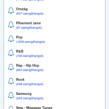
Ország
(607 csengőhangok)
Pihentető zene
(97 csengőhangok)
Pop
(1609 csengőhangok)
R&B
(106 csengőhangok)
Rap - Hip Hop
(850 csengőhangok)
Rock
(348 csengőhangok)
Samsung
(345 csengőhangok)
Sms - Message Tones