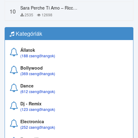
Sara Perche Ti Amo – Ricchi E Poveri
10
2535
12698
Kategóriák
Állatok
(188 csengőhangok)
Bollywood
(369 csengőhangok)
Dance
(612 csengőhangok)
Dj - Remix
(123 csengőhangok)
Electronica
(252 csengőhangok)