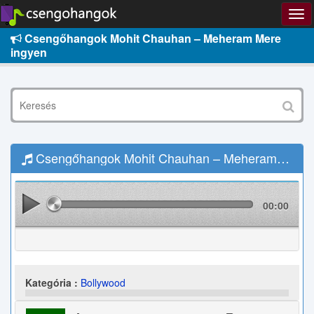
Csengőhangok Mohit Chauhan – Meheram Mere
ingyen
Csengőhangok Mohit Chauhan – Meheram Mere Letöltés
00:00
Kategória :
Bollywood