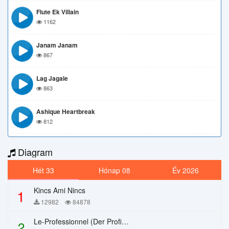
Flute Ek Villain
1162
Janam Janam
867
Lag Jagale
863
Ashique Heartbreak
812
Diagram
Hét 33
Hónap 08
Év 2026
Kincs Ami Nincs
1
12982
84878
Le-Professionnel (Der Profi) – Chi Mai
2