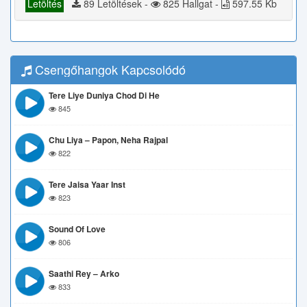
Letöltés
89 Letöltések -
825 Hallgat -
597.55 Kb
Csengőhangok Kapcsolódó
Tere Liye Duniya Chod Di He
845
Chu Liya – Papon, Neha Rajpal
822
Tere Jaisa Yaar Inst
823
Sound Of Love
806
Saathi Rey – Arko
833