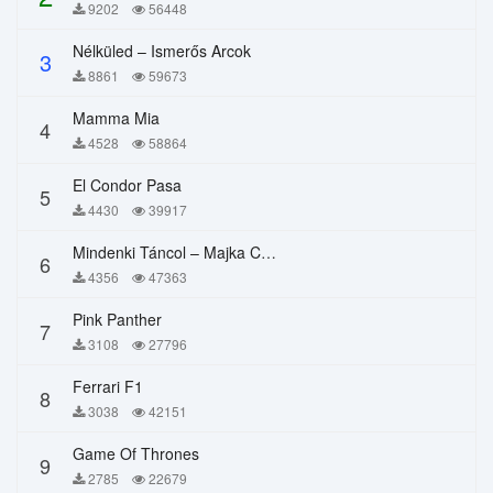
9202
56448
Nélküled – Ismerős Arcok
3
8861
59673
Mamma Mia
4
4528
58864
El Condor Pasa
5
4430
39917
Mindenki Táncol – Majka Curtis, Péter Majoros
6
4356
47363
Pink Panther
7
3108
27796
Ferrari F1
8
3038
42151
Game Of Thrones
9
2785
22679