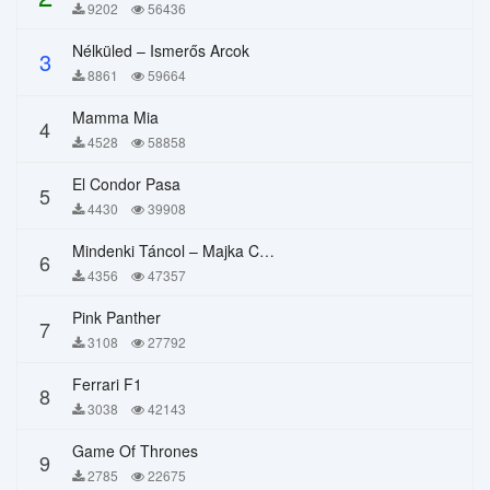
9202
56436
Nélküled – Ismerős Arcok
3
8861
59664
Mamma Mia
4
4528
58858
El Condor Pasa
5
4430
39908
Mindenki Táncol – Majka Curtis, Péter Majoros
6
4356
47357
Pink Panther
7
3108
27792
Ferrari F1
8
3038
42143
Game Of Thrones
9
2785
22675