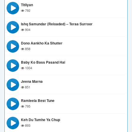
Titliyan
792
Ishq Samundar (Reloaded) – Teraa Surroor
904
Dono Aankho Ka Shutter
858
Baby Ko Bass Pasand Hai
1004
Jeena Marna
851
Ramleela Best Tune
795
Keh Du Tumhe Ya Chup
893