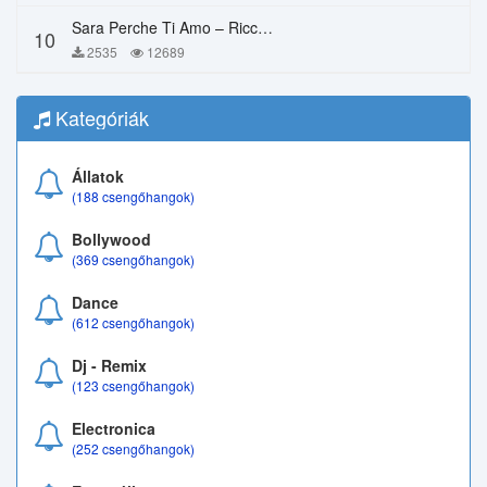
Sara Perche Ti Amo – Ricchi E Poveri
10
2535
12689
Kategóriák
Állatok
(188 csengőhangok)
Bollywood
(369 csengőhangok)
Dance
(612 csengőhangok)
Dj - Remix
(123 csengőhangok)
Electronica
(252 csengőhangok)