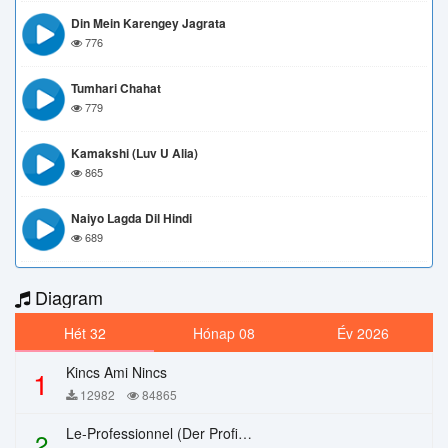
Din Mein Karengey Jagrata
776
Tumhari Chahat
779
Kamakshi (Luv U Alia)
865
Naiyo Lagda Dil Hindi
689
Diagram
Hét 32
Hónap 08
Év 2026
Kincs Ami Nincs
1
12982
84865
Le-Professionnel (Der Profi) – Chi Mai
2