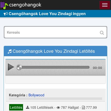
Csengőhangok Love You Zindagi ingyen
Csengőhangok Love You Zindagi Letöltés
00:00
Kategória :
Bollywood
Letöltés
105 Letöltések -
787 Hallgat -
777.99