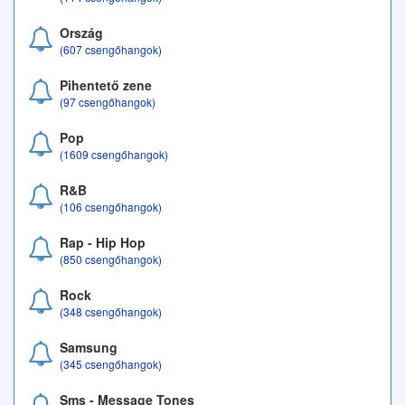
Ország
(607 csengőhangok)
Pihentető zene
(97 csengőhangok)
Pop
(1609 csengőhangok)
R&B
(106 csengőhangok)
Rap - Hip Hop
(850 csengőhangok)
Rock
(348 csengőhangok)
Samsung
(345 csengőhangok)
Sms - Message Tones