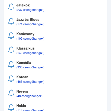
Játékok
(237 csengőhangok)
Jazz és Blues
(171 csengőhangok)
Karácsony
(109 csengőhangok)
Klasszikus
(143 csengőhangok)
Komédia
(335 csengőhangok)
Korean
(465 csengőhangok)
Nevem
(48 csengőhangok)
Nokia
(114 csengőhangok)