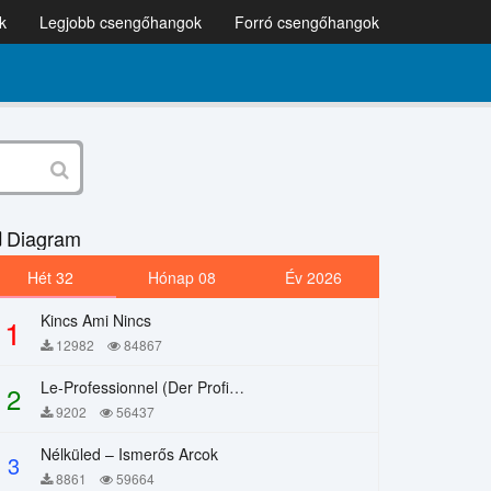
k
Legjobb csengőhangok
Forró csengőhangok
Diagram
Hét 32
Hónap 08
Év 2026
Kincs Ami Nincs
1
12982
84867
Le-Professionnel (Der Profi) – Chi Mai
2
9202
56437
Nélküled – Ismerős Arcok
3
8861
59664