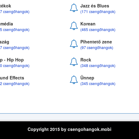
tékok
Jazz és Blues
37 csengőhangok)
(171 csengőhangok)
média
Korean
35 csengőhangok)
(465 csengőhangok)
szág
Pihentető zene
07 csengőhangok)
(97 csengőhangok)
p - Hip Hop
Rock
50 csengőhangok)
(348 csengőhangok)
und Effects
Ünnep
22 csengőhangok)
(345 csengőhangok)
Copyright 2015 by csengohangok.mobi