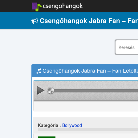
Csengőhangok Jabra Fan – Fan
Csengőhangok Jabra Fan – Fan Letölt
Kategória :
Bollywood