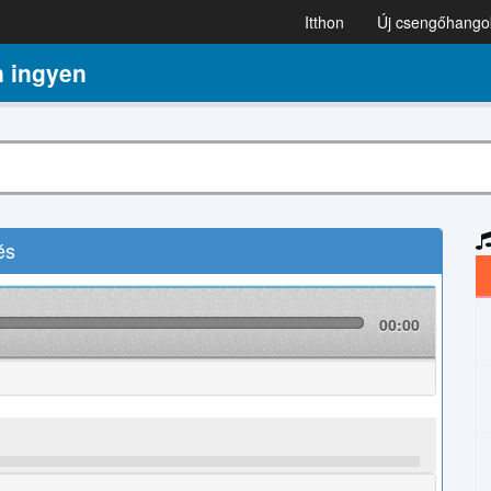
Itthon
Új csengőhango
 ingyen
és
00:00