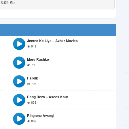
3.09 Kb
Jeetne Ke Liye – Azhar Movies
941
Mere Rashke
799
Hardik
798
Rang Reza – Asees Kaur
838
Ringtone Awargi
869