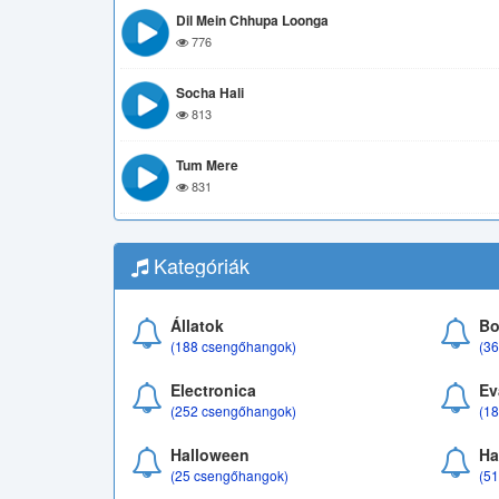
Dil Mein Chhupa Loonga
776
Socha Hali
813
Tum Mere
831
Kategóriák
Állatok
Bo
(188 csengőhangok)
(3
Electronica
Ev
(252 csengőhangok)
(1
Halloween
Ha
(25 csengőhangok)
(5