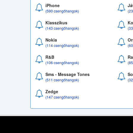
iPhone
Já
(590 csengőhangok)
(2
Klasszikus
Ko
(143 csengőhangok)
(3
Nokia
Or
(114 csengőhangok)
(6
R&B
Ra
(106 csengőhangok)
(8
Sms - Message Tones
So
(511 csengőhangok)
(3
Zedge
(147 csengőhangok)