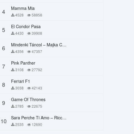
Mamma Mia
4
4528
58858
El Condor Pasa
5
4430
39908
Mindenki Táncol – Majka Curtis, Péter Majoros
6
4356
47357
Pink Panther
7
3108
27792
Ferrari F1
8
3038
42143
Game Of Thrones
9
2785
22675
Sara Perche Ti Amo – Ricchi E Poveri
10
2535
12690