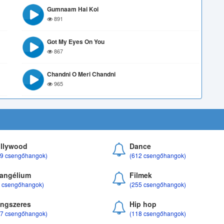
Gumnaam Hai Koi
891
Got My Eyes On You
867
Chandni O Meri Chandni
965
llywood
Dance
69 csengőhangok)
(612 csengőhangok)
angélium
Filmek
8 csengőhangok)
(255 csengőhangok)
ngszeres
Hip hop
17 csengőhangok)
(118 csengőhangok)