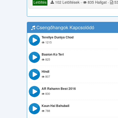
Letöltés
102 Letöltések -
835 Hallgat -
53
Csengőhangok Kapcsolódó
Tereliye Duniya Chod
1215
Baaton Ko Teri
825
Hindi
807
AR Rahamn Best 2016
830
Kaun Hai Bahubali
788