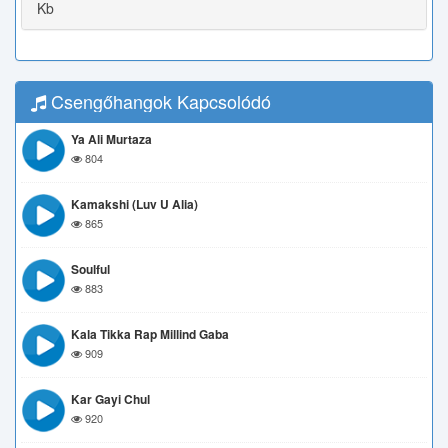
Kb
Csengőhangok Kapcsolódó
Ya Ali Murtaza
804
Kamakshi (Luv U Alia)
865
Soulful
883
Kala Tikka Rap Millind Gaba
909
Kar Gayi Chul
920