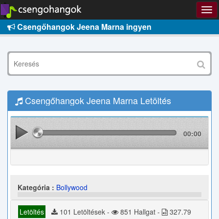
Csengőhangok Jeena Marna ingyen
Csengőhangok Jeena Marna Letöltés
00:00
Kategória :
Bollywood
Letöltés
101 Letöltések -
851 Hallgat -
327.79