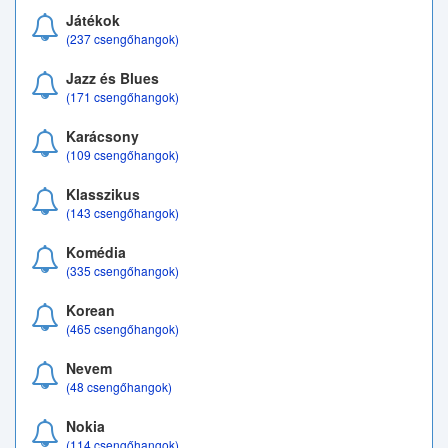
Játékok
(237 csengőhangok)
Jazz és Blues
(171 csengőhangok)
Karácsony
(109 csengőhangok)
Klasszikus
(143 csengőhangok)
Komédia
(335 csengőhangok)
Korean
(465 csengőhangok)
Nevem
(48 csengőhangok)
Nokia
(114 csengőhangok)