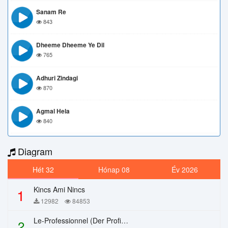
Sanam Re
843
Dheeme Dheeme Ye Dil
765
Adhuri Zindagi
870
Agmal Hela
840
Diagram
Hét 32
Hónap 08
Év 2026
Kincs Ami Nincs
1
12982
84853
Le-Professionnel (Der Profi) – Chi Mai
2