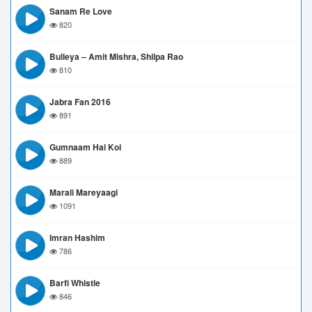
Sanam Re Love
820
Bulleya – Amit Mishra, Shilpa Rao
810
Jabra Fan 2016
891
Gumnaam Hai Koi
889
Marali Mareyaagi
1091
Imran Hashim
786
Barfi Whistle
846