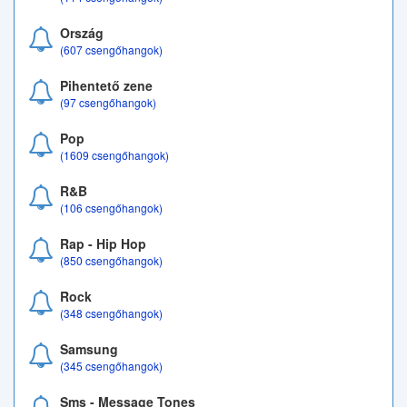
Ország
(607 csengőhangok)
Pihentető zene
(97 csengőhangok)
Pop
(1609 csengőhangok)
R&B
(106 csengőhangok)
Rap - Hip Hop
(850 csengőhangok)
Rock
(348 csengőhangok)
Samsung
(345 csengőhangok)
Sms - Message Tones