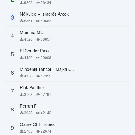
9202
56434
Nélküled – Ismerős Arcok
3
8861
59663
Mamma Mia
4
4528
58857
El Condor Pasa
5
4430
39906
Mindenki Táncol – Majka Curtis, Péter Majoros
6
4356
47355
Pink Panther
7
3108
27791
Ferrari F1
8
3038
42142
Game Of Thrones
9
2785
22674