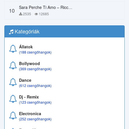
Sara Perche Ti Amo – Ricchi E Poveri
10
2535
12685
Kategóriák
Állatok
(188 csengőhangok)
Bollywood
(369 csengőhangok)
Dance
(612 csengőhangok)
Dj - Remix
(123 csengőhangok)
Electronica
(252 csengőhangok)