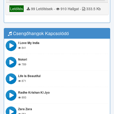
Letöltés
99 Letöltések -
910 Hallgat -
333.5 Kb
Csengőhangok Kapcsolódó
I Love My India
841
Notori
789
Life Is Beautiful
871
Radhe Krishan Ki Jyo
893
Zara Zara
951