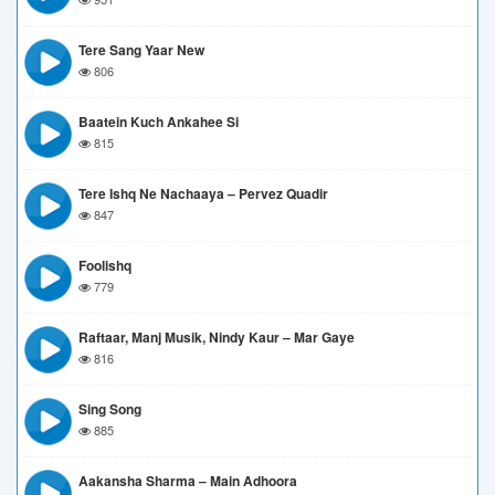
Tere Sang Yaar New
806
Baatein Kuch Ankahee Si
815
Tere Ishq Ne Nachaaya – Pervez Quadir
847
Foolishq
779
Raftaar, Manj Musik, Nindy Kaur – Mar Gaye
816
Sing Song
885
Aakansha Sharma – Main Adhoora