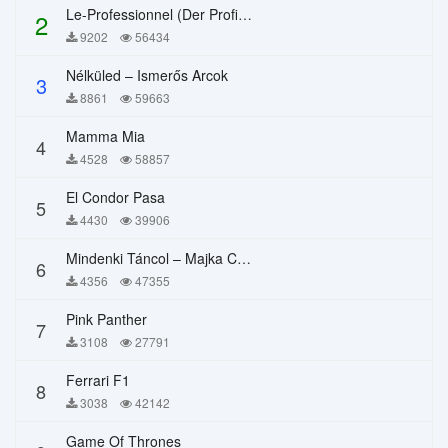
Le-Professionnel (Der Profi) – Chi Mai
2
9202
56434
Nélküled – Ismerős Arcok
3
8861
59663
Mamma Mia
4
4528
58857
El Condor Pasa
5
4430
39906
Mindenki Táncol – Majka Curtis, Péter Majoros
6
4356
47355
Pink Panther
7
3108
27791
Ferrari F1
8
3038
42142
Game Of Thrones