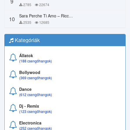
9
2785
22674
Sara Perche Ti Amo – Ricchi E Poveri
10
2535
12685
Kategóriák
Állatok
(188 csengőhangok)
Bollywood
(369 csengőhangok)
Dance
(612 csengőhangok)
Dj - Remix
(123 csengőhangok)
Electronica
(252 csengőhangok)