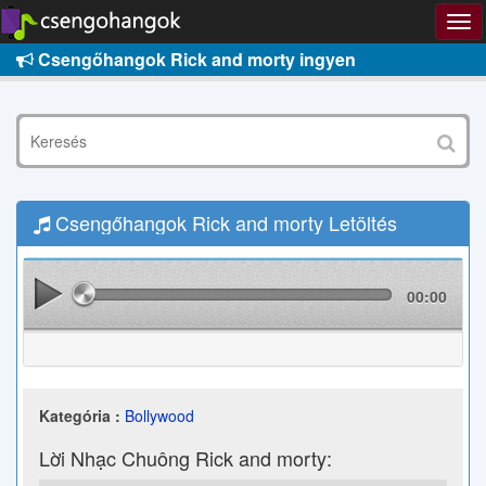
Csengőhangok Rick and morty ingyen
Csengőhangok Rick and morty Letöltés
00:00
Kategória :
Bollywood
Lời Nhạc Chuông Rick and morty: