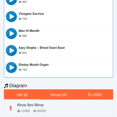
860
Vivegam Surviva
799
Maa Hi Mandir
886
Ajay Singha – Bhool Saari Baat
840
Sholay Mouth Organ
799
Diagram
Hét 32
Hónap 08
Év 2026
Kincs Ami Nincs
1
12982
84853