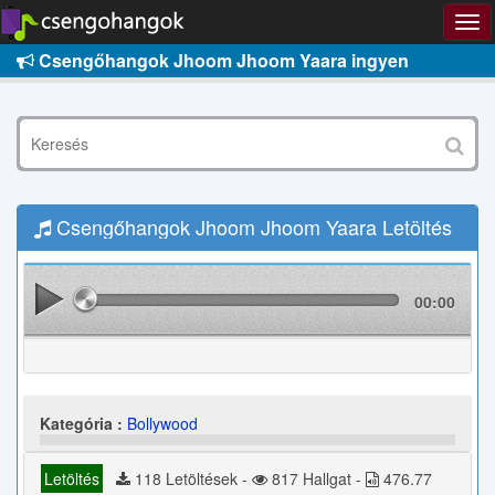
Csengőhangok Jhoom Jhoom Yaara ingyen
Csengőhangok Jhoom Jhoom Yaara Letöltés
00:00
Kategória :
Bollywood
Letöltés
118 Letöltések -
817 Hallgat -
476.77