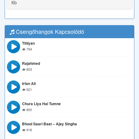
Kb
Csengőhangok Kapcsolódó
Titliyan
794
Rajahmed
803
Irfan Ali
921
Chura Liya Hai Tumne
800
Bhool Saari Baat – Ajay Singha
918