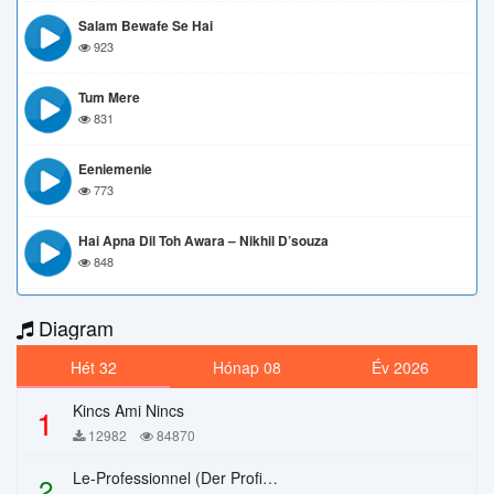
Salam Bewafe Se Hai
923
Tum Mere
831
Eeniemenie
773
Hai Apna Dil Toh Awara – Nikhil D’souza
848
Diagram
Hét 32
Hónap 08
Év 2026
Kincs Ami Nincs
1
12982
84870
Le-Professionnel (Der Profi) – Chi Mai
2