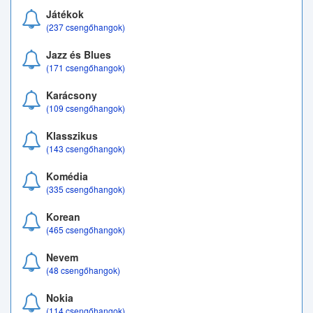
Játékok
(237 csengőhangok)
Jazz és Blues
(171 csengőhangok)
Karácsony
(109 csengőhangok)
Klasszikus
(143 csengőhangok)
Komédia
(335 csengőhangok)
Korean
(465 csengőhangok)
Nevem
(48 csengőhangok)
Nokia
(114 csengőhangok)