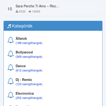
Sara Perche Ti Amo – Ricchi E Poveri
10
2535
12693
Kategóriák
Állatok
(188 csengőhangok)
Bollywood
(369 csengőhangok)
Dance
(612 csengőhangok)
Dj - Remix
(123 csengőhangok)
Electronica
(252 csengőhangok)