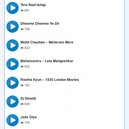
Tere Naal Ishqa
891
Dheeme Dheeme Ye Dil
768
Mohit Chauhan – Meheram Mere
822
Mahamantra – Lata Mangeshkar
902
Rootha Kyun – 1920 London Movies
763
Dj Shoaib
838
Jalte Diye
755