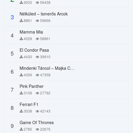
9202
56438
Nélküled – Ismerős Arcok
3
8861
59666
Mamma Mia
4
4528
58861
El Condor Pasa
5
4430
39910
Mindenki Táncol – Majka Curtis, Péter Majoros
6
4356
47358
Pink Panther
7
3108
27792
Ferrari F1
8
3038
42143
Game Of Thrones
9
2785
22675