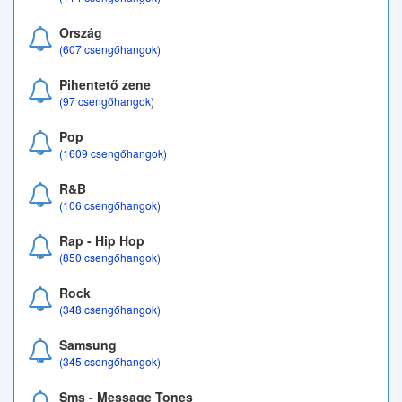
Ország
(607 csengőhangok)
Pihentető zene
(97 csengőhangok)
Pop
(1609 csengőhangok)
R&B
(106 csengőhangok)
Rap - Hip Hop
(850 csengőhangok)
Rock
(348 csengőhangok)
Samsung
(345 csengőhangok)
Sms - Message Tones