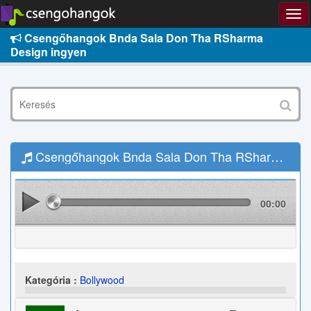
Csengőhangok Bnda Sala Don Tha RSharma
Design ingyen
Csengőhangok Bnda Sala Don Tha RSharma Design Letöltés
00:00
Kategória :
Bollywood