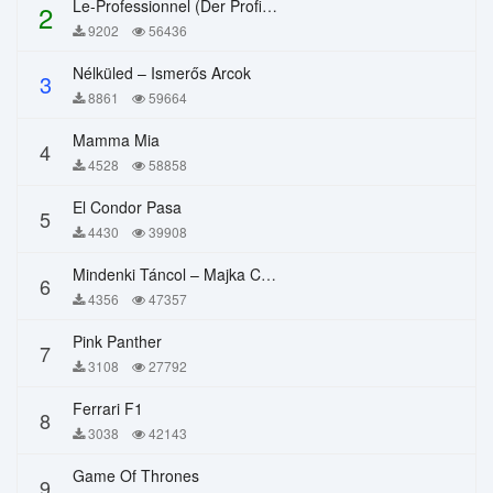
Le-Professionnel (Der Profi) – Chi Mai
2
9202
56436
Nélküled – Ismerős Arcok
3
8861
59664
Mamma Mia
4
4528
58858
El Condor Pasa
5
4430
39908
Mindenki Táncol – Majka Curtis, Péter Majoros
6
4356
47357
Pink Panther
7
3108
27792
Ferrari F1
8
3038
42143
Game Of Thrones
9