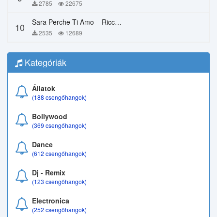
2785
22675
Sara Perche Ti Amo – Ricchi E Poveri
10
2535
12689
Kategóriák
Állatok
(188 csengőhangok)
Bollywood
(369 csengőhangok)
Dance
(612 csengőhangok)
Dj - Remix
(123 csengőhangok)
Electronica
(252 csengőhangok)