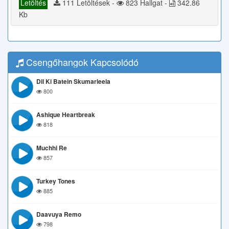
Letöltés
111 Letöltések -
823 Hallgat -
342.86
Kb
Csengőhangok Kapcsolódó
Dil Ki Batein Skumarleela
800
Ashique Heartbreak
818
Muchhi Re
857
Turkey Tones
885
Daavuya Remo
798