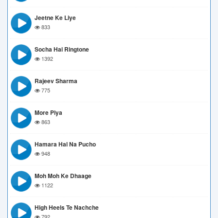
Jeetne Ke Liye
833
Socha Hai Ringtone
1392
Rajeev Sharma
775
More Piya
863
Hamara Hal Na Pucho
948
Moh Moh Ke Dhaage
1122
High Heels Te Nachche
792