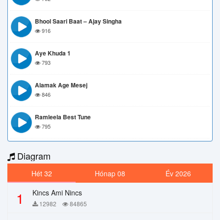
Bhool Saari Baat – Ajay Singha
916
Aye Khuda 1
793
Alamak Age Mesej
846
Ramleela Best Tune
795
Diagram
Hét 32
Hónap 08
Év 2026
Kincs Ami Nincs
1
12982
84865