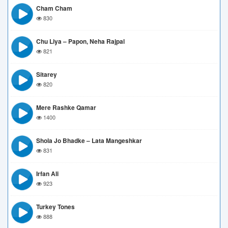
Cham Cham
830
Chu Liya – Papon, Neha Rajpal
821
Sitarey
820
Mere Rashke Qamar
1400
Shola Jo Bhadke – Lata Mangeshkar
831
Irfan Ali
923
Turkey Tones
888