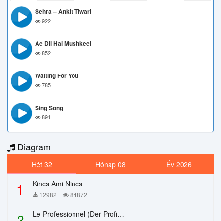
Sehra – Ankit Tiwari
922
Ae Dil Hai Mushkeel
852
Waiting For You
785
Sing Song
891
Diagram
Hét 32
Hónap 08
Év 2026
Kincs Ami Nincs
1
12982
84872
Le-Professionnel (Der Profi) – Chi Mai
2