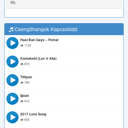
Kb
Csengőhangok Kapcsolódó
Hasi Ban Gaye – Femal
1132
Kamakshi (Luv U Alia)
870
Titliyan
795
Ijazat
810
2017 Love Song
905