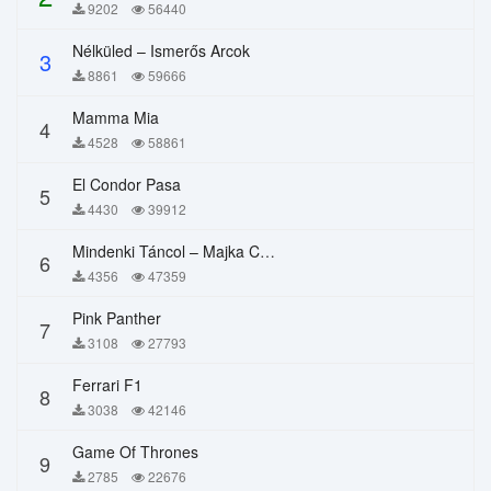
9202
56440
Nélküled – Ismerős Arcok
3
8861
59666
Mamma Mia
4
4528
58861
El Condor Pasa
5
4430
39912
Mindenki Táncol – Majka Curtis, Péter Majoros
6
4356
47359
Pink Panther
7
3108
27793
Ferrari F1
8
3038
42146
Game Of Thrones
9
2785
22676