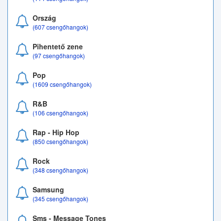
Ország
(607 csengőhangok)
Pihentető zene
(97 csengőhangok)
Pop
(1609 csengőhangok)
R&B
(106 csengőhangok)
Rap - Hip Hop
(850 csengőhangok)
Rock
(348 csengőhangok)
Samsung
(345 csengőhangok)
Sms - Message Tones