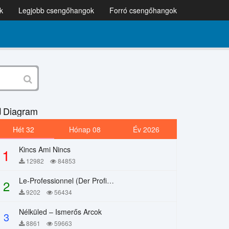
k
Legjobb csengőhangok
Forró csengőhangok
Diagram
Hét 32
Hónap 08
Év 2026
Kincs Ami Nincs
1
12982
84853
Le-Professionnel (Der Profi) – Chi Mai
2
9202
56434
Nélküled – Ismerős Arcok
3
8861
59663