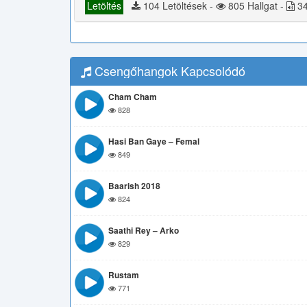
Letöltés
104 Letöltések -
805 Hallgat -
34
Csengőhangok Kapcsolódó
Cham Cham
828
Hasi Ban Gaye – Femal
849
Baarish 2018
824
Saathi Rey – Arko
829
Rustam
771