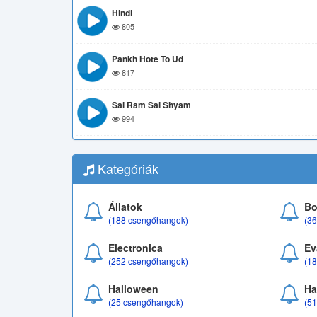
Hindi
805
Pankh Hote To Ud
817
Sai Ram Sai Shyam
994
Kategóriák
Állatok
Bo
(188 csengőhangok)
(3
Electronica
Ev
(252 csengőhangok)
(1
Halloween
Ha
(25 csengőhangok)
(5