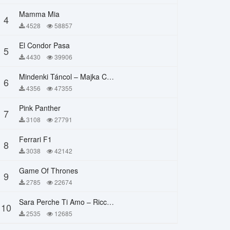
Mamma Mia
4
4528
58857
El Condor Pasa
5
4430
39906
Mindenki Táncol – Majka Curtis, Péter Majoros
6
4356
47355
Pink Panther
7
3108
27791
Ferrari F1
8
3038
42142
Game Of Thrones
9
2785
22674
Sara Perche Ti Amo – Ricchi E Poveri
10
2535
12685