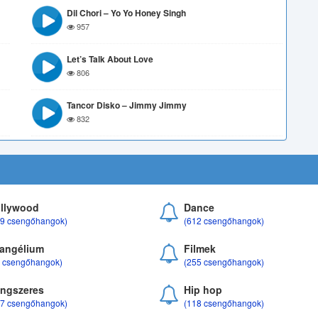
Dil Chori – Yo Yo Honey Singh
957
Let’s Talk About Love
806
Tancor Disko – Jimmy Jimmy
832
llywood
Dance
69 csengőhangok)
(612 csengőhangok)
angélium
Filmek
8 csengőhangok)
(255 csengőhangok)
ngszeres
Hip hop
17 csengőhangok)
(118 csengőhangok)