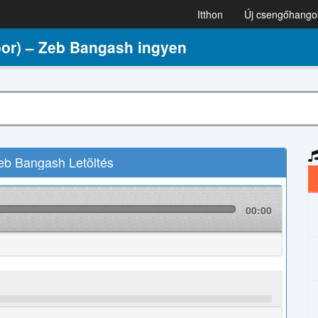
Itthon
Új csengőhango
or) – Zeb Bangash ingyen
eb Bangash Letöltés
00:00