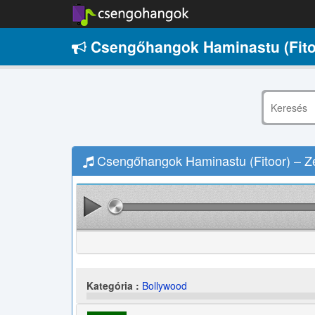
Csengőhangok Haminastu (Fito
Csengőhangok Haminastu (Fitoor) – Z
Kategória :
Bollywood