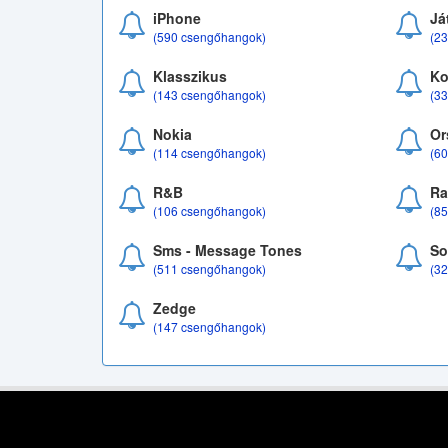
iPhone
Já
(590 csengőhangok)
(2
Klasszikus
Ko
(143 csengőhangok)
(3
Nokia
Or
(114 csengőhangok)
(6
R&B
Ra
(106 csengőhangok)
(8
Sms - Message Tones
So
(511 csengőhangok)
(3
Zedge
(147 csengőhangok)