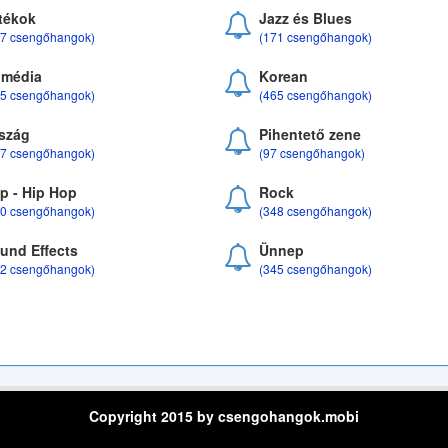
tékok
Jazz és Blues
37 csengőhangok)
(171 csengőhangok)
média
Korean
35 csengőhangok)
(465 csengőhangok)
szág
Pihentető zene
07 csengőhangok)
(97 csengőhangok)
p - Hip Hop
Rock
50 csengőhangok)
(348 csengőhangok)
und Effects
Ünnep
22 csengőhangok)
(345 csengőhangok)
Copyright 2015 by csengohangok.mobi