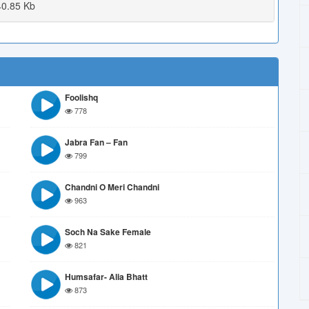
0.85 Kb
Foolishq
778
Jabra Fan – Fan
799
Chandni O Meri Chandni
963
Soch Na Sake Female
821
Humsafar- Alia Bhatt
873