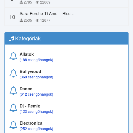
2785
22669
Sara Perche Ti Amo – Ricchi E Poveri
10
2535
12677
Kategóriák
Állatok
(188 csengőhangok)
Bollywood
(369 csengőhangok)
Dance
(612 csengőhangok)
Dj - Remix
(123 csengőhangok)
Electronica
(252 csengőhangok)