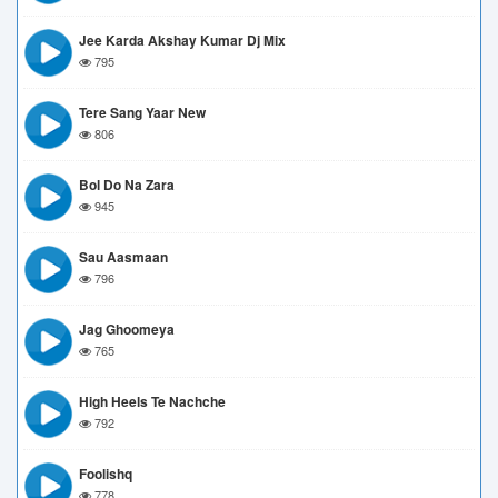
Jee Karda Akshay Kumar Dj Mix
795
Tere Sang Yaar New
806
Bol Do Na Zara
945
Sau Aasmaan
796
Jag Ghoomeya
765
High Heels Te Nachche
792
Foolishq
778