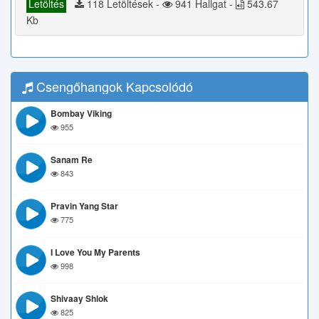
Letöltés
118 Letöltések -
941 Hallgat -
543.67
Kb
Csengőhangok Kapcsolódó
Bombay Viking
955
Sanam Re
843
Pravin Yang Star
775
I Love You My Parents
998
Shivaay Shlok
825