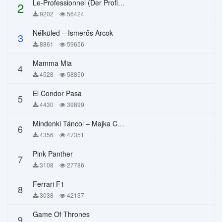
Le-Professionnel (Der Profi) – Chi Mai
2
9202
56424
Nélküled – Ismerős Arcok
3
8861
59656
Mamma Mia
4
4528
58850
El Condor Pasa
5
4430
39899
Mindenki Táncol – Majka Curtis, Péter Majoros
6
4356
47351
Pink Panther
7
3108
27786
Ferrari F1
8
3038
42137
Game Of Thrones
9