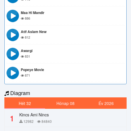
Maa Hi Mandir
886
Atif Aslam New
812
Awargi
831
Popeye Movie
871
Diagram
Hét 32
Hónap 08
Év 2026
Kincs Ami Nincs
1
12982
84840