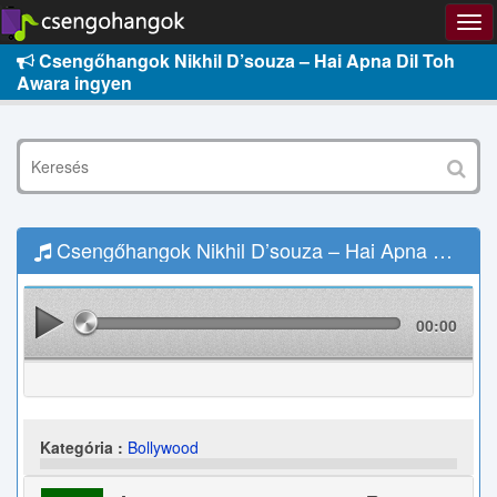
Csengőhangok Nikhil D’souza – Hai Apna Dil Toh
Awara ingyen
Csengőhangok Nikhil D’souza – Hai Apna Dil Toh Awara Letöltés
00:00
Kategória :
Bollywood