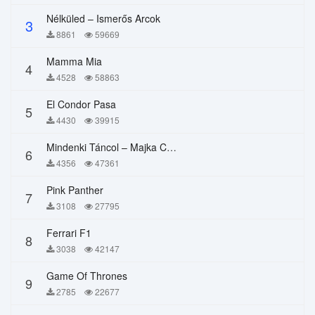
Nélküled – Ismerős Arcok
3
8861
59669
Mamma Mia
4
4528
58863
El Condor Pasa
5
4430
39915
Mindenki Táncol – Majka Curtis, Péter Majoros
6
4356
47361
Pink Panther
7
3108
27795
Ferrari F1
8
3038
42147
Game Of Thrones
9
2785
22677