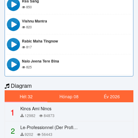
Rss Sang
850
Vishnu Mantra
820
Rabic Maha Tingnow
817
Naio Jeena Tere Bina
825
Diagram
Hét 32
Hónap 08
Év 2026
Kincs Ami Nincs
1
12982
84873
Le-Professionnel (Der Profi) – Chi Mai
2
9202
56443