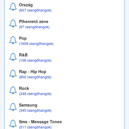
Ország
(607 csengőhangok)
Pihentető zene
(97 csengőhangok)
Pop
(1609 csengőhangok)
R&B
(106 csengőhangok)
Rap - Hip Hop
(850 csengőhangok)
Rock
(348 csengőhangok)
Samsung
(345 csengőhangok)
Sms - Message Tones
(511 csengőhangok)