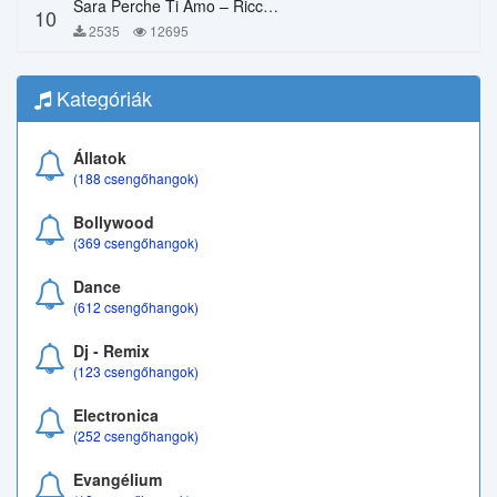
Sara Perche Ti Amo – Ricchi E Poveri
10
2535
12695
Kategóriák
Állatok
(188 csengőhangok)
Bollywood
(369 csengőhangok)
Dance
(612 csengőhangok)
Dj - Remix
(123 csengőhangok)
Electronica
(252 csengőhangok)
Evangélium