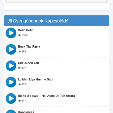
Csengőhangok Kapcsolódó
Hello Hello
1304
Rock Tha Party
869
Girl I Need You
807
Lo Man Liya Humne Sad
807
Nikhil D’souza – Hai Apna Dil Toh Awara
947
Happyness