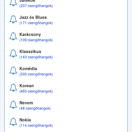
Játékok
(237 csengőhangok)
Jazz és Blues
(171 csengőhangok)
Karácsony
(109 csengőhangok)
Klasszikus
(143 csengőhangok)
Komédia
(335 csengőhangok)
Korean
(465 csengőhangok)
Nevem
(48 csengőhangok)
Nokia
(114 csengőhangok)