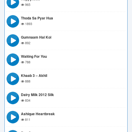
965
Thoda Sa Pyar Hua
1893
Gumnaam Hai Koi
892
Waiting For You
788
Khaab 3 – Akhil
888
Dairy Milk 2012 Silk
834
Ashique Heartbreak
811