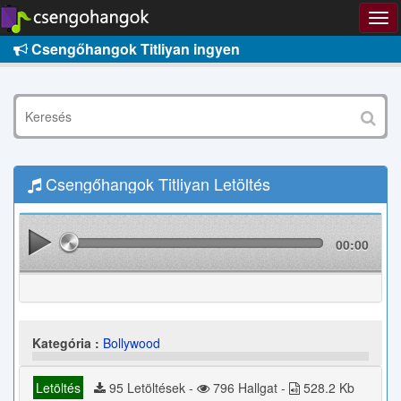
Csengőhangok Titliyan ingyen
Csengőhangok Titliyan Letöltés
00:00
Kategória :
Bollywood
Letöltés
95 Letöltések -
796 Hallgat -
528.2 Kb