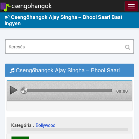
Csengőhangok Ajay Singha – Bhool Saari Baat
ingyen
Csengőhangok Ajay Singha – Bhool Saari Baat Letöltés
00:00
Kategória :
Bollywood