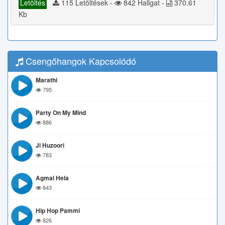
Letöltés
115 Letöltések -
842 Hallgat -
370.61
Kb
Csengőhangok Kapcsolódó
Marathi
795
Party On My Mind
886
Ji Huzoori
783
Agmal Hela
843
Hip Hop Pammi
826