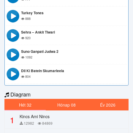
Turkey Tones
888
Sehra – Ankit Tiwari
920
Suno Ganpati Judwa 2
1092
Dil Ki Batein Skumarleela
804
Diagram
Hét 32
Hónap 08
Év 2026
Kincs Ami Nincs
1
12982
84869