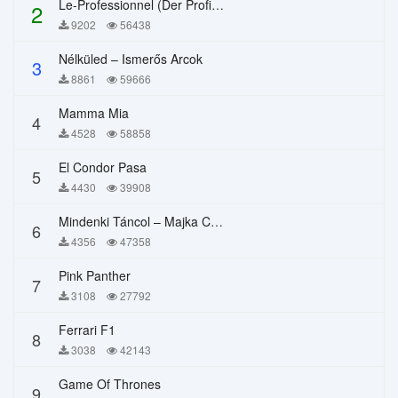
Le-Professionnel (Der Profi) – Chi Mai
2
9202
56438
Nélküled – Ismerős Arcok
3
8861
59666
Mamma Mia
4
4528
58858
El Condor Pasa
5
4430
39908
Mindenki Táncol – Majka Curtis, Péter Majoros
6
4356
47358
Pink Panther
7
3108
27792
Ferrari F1
8
3038
42143
Game Of Thrones
9