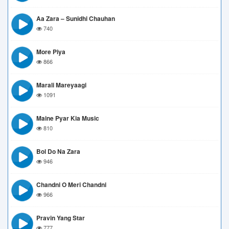
Aa Zara – Sunidhi Chauhan
740
More Piya
866
Marali Mareyaagi
1091
Maine Pyar Kia Music
810
Bol Do Na Zara
946
Chandni O Meri Chandni
966
Pravin Yang Star
777