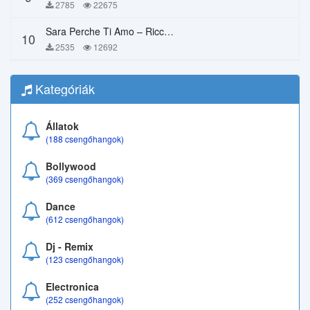
2785
22675
Sara Perche Ti Amo – Ricchi E Poveri
10
2535
12692
Kategóriák
Állatok
(188 csengőhangok)
Bollywood
(369 csengőhangok)
Dance
(612 csengőhangok)
Dj - Remix
(123 csengőhangok)
Electronica
(252 csengőhangok)