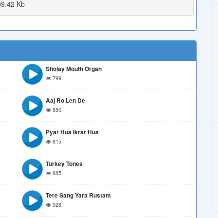
9.42 Kb
Sholay Mouth Organ
799
Aaj Ro Len De
850
Pyar Hua Ikrar Hua
815
Turkey Tones
885
Tere Sang Yara Rustam
928