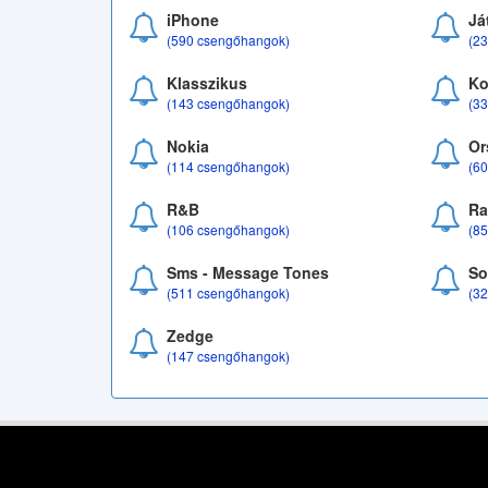
iPhone
Já
(590 csengőhangok)
(2
Klasszikus
Ko
(143 csengőhangok)
(3
Nokia
Or
(114 csengőhangok)
(6
R&B
Ra
(106 csengőhangok)
(8
Sms - Message Tones
So
(511 csengőhangok)
(3
Zedge
(147 csengőhangok)