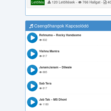
Letöltés
120 Letöltések -
766 Hallgat -
40
Csengőhangok Kapcsolódó
Rehnuma – Rocky Handsome
832
Vishnu Mantra
817
JanamJanam – Dilwale
885
Sab Tera
817
Jab Tak – MS Dhoni
1180