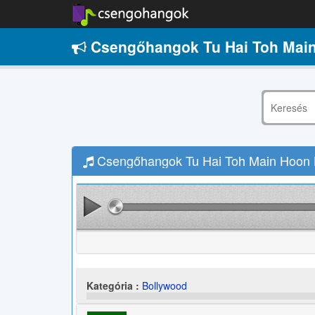
Csengőhangok Tu Hai Toh Main
Csengőhangok Tu Hai Toh Main Hoon L
Kategória :
Bollywood