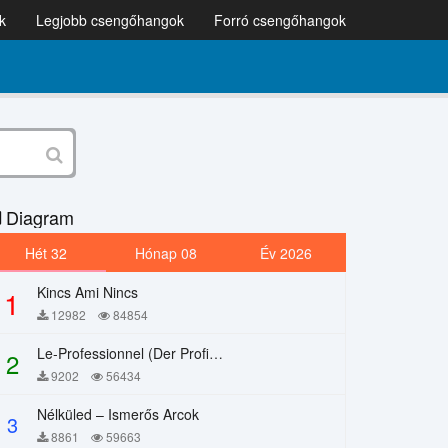
k
Legjobb csengőhangok
Forró csengőhangok
Diagram
Hét 32
Hónap 08
Év 2026
Kincs Ami Nincs
1
12982
84854
Le-Professionnel (Der Profi) – Chi Mai
2
9202
56434
Nélküled – Ismerős Arcok
3
8861
59663