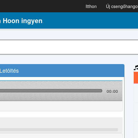
Itthon
Új csengőhango
 Hoon ingyen
etöltés
00:00