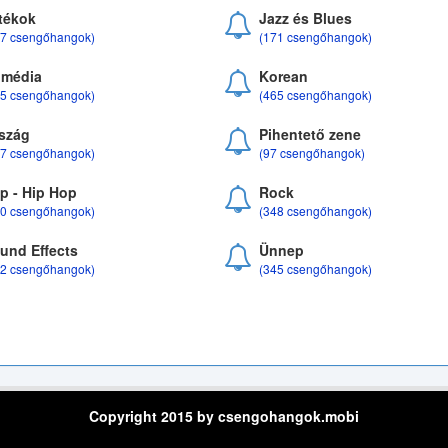
tékok
Jazz és Blues
37 csengőhangok)
(171 csengőhangok)
média
Korean
35 csengőhangok)
(465 csengőhangok)
szág
Pihentető zene
07 csengőhangok)
(97 csengőhangok)
p - Hip Hop
Rock
50 csengőhangok)
(348 csengőhangok)
und Effects
Ünnep
22 csengőhangok)
(345 csengőhangok)
Copyright 2015 by csengohangok.mobi