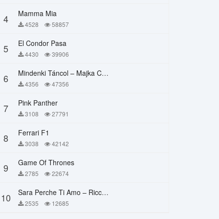
Mamma Mia
4
4528
58857
El Condor Pasa
5
4430
39906
Mindenki Táncol – Majka Curtis, Péter Majoros
6
4356
47356
Pink Panther
7
3108
27791
Ferrari F1
8
3038
42142
Game Of Thrones
9
2785
22674
Sara Perche Ti Amo – Ricchi E Poveri
10
2535
12685