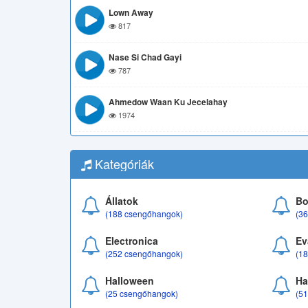
Lown Away
817
Nase Si Chad Gayi
787
Ahmedow Waan Ku Jecelahay
1974
Kategóriák
Állatok
Bo
(188 csengőhangok)
(3
Electronica
Ev
(252 csengőhangok)
(1
Halloween
Ha
(25 csengőhangok)
(5