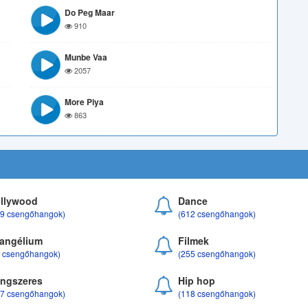
Do Peg Maar
910
Munbe Vaa
2057
More Piya
863
llywood
Dance
69 csengőhangok)
(612 csengőhangok)
angélium
Filmek
8 csengőhangok)
(255 csengőhangok)
ngszeres
Hip hop
17 csengőhangok)
(118 csengőhangok)