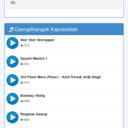
Kb
Csengőhangok Kapcsolódó
Veer Veer Veerappan
915
Gayatri Mantra 1
901
Yeh Fitoor Mera (Fitoor) – Amit Trivedi, Arijit Singh
913
Bombay Viking
955
Ringtone Awargi
869