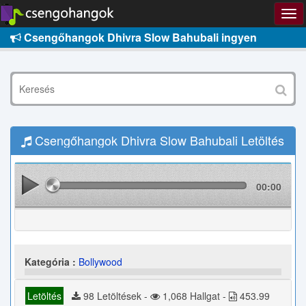
Csengőhangok Dhivra Slow Bahubali ingyen
Csengőhangok Dhivra Slow Bahubali Letöltés
00:00
Kategória :
Bollywood
Letöltés
98 Letöltések -
1,068 Hallgat -
453.99