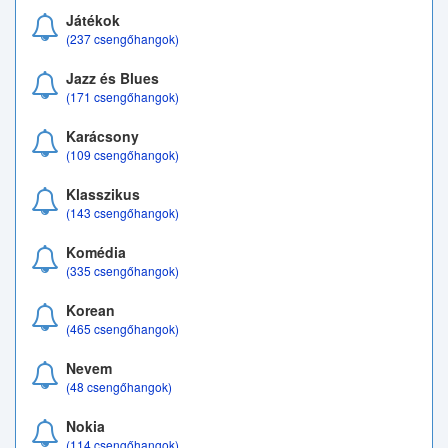
Játékok
(237 csengőhangok)
Jazz és Blues
(171 csengőhangok)
Karácsony
(109 csengőhangok)
Klasszikus
(143 csengőhangok)
Komédia
(335 csengőhangok)
Korean
(465 csengőhangok)
Nevem
(48 csengőhangok)
Nokia
(114 csengőhangok)