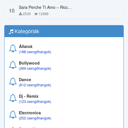
Sara Perche Ti Amo – Ricchi E Poveri
10
2535
12688
Kategóriák
Állatok
(188 csengőhangok)
Bollywood
(369 csengőhangok)
Dance
(612 csengőhangok)
Dj - Remix
(123 csengőhangok)
Electronica
(252 csengőhangok)