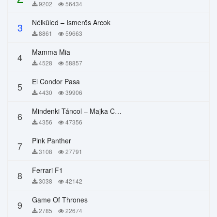
9202
56434
Nélküled – Ismerős Arcok
3
8861
59663
Mamma Mia
4
4528
58857
El Condor Pasa
5
4430
39906
Mindenki Táncol – Majka Curtis, Péter Majoros
6
4356
47356
Pink Panther
7
3108
27791
Ferrari F1
8
3038
42142
Game Of Thrones
9
2785
22674