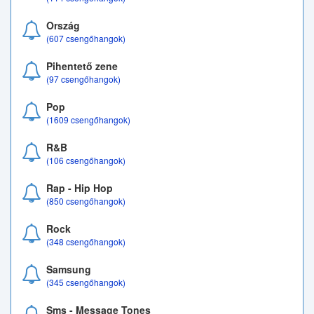
Ország
(607 csengőhangok)
Pihentető zene
(97 csengőhangok)
Pop
(1609 csengőhangok)
R&B
(106 csengőhangok)
Rap - Hip Hop
(850 csengőhangok)
Rock
(348 csengőhangok)
Samsung
(345 csengőhangok)
Sms - Message Tones