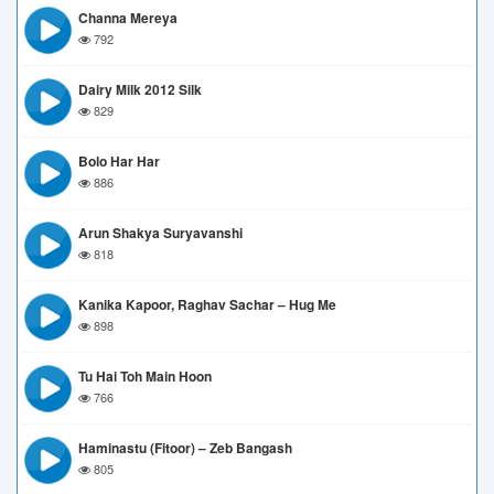
Channa Mereya
792
Dairy Milk 2012 Silk
829
Bolo Har Har
886
Arun Shakya Suryavanshi
818
Kanika Kapoor, Raghav Sachar – Hug Me
898
Tu Hai Toh Main Hoon
766
Haminastu (Fitoor) – Zeb Bangash
805