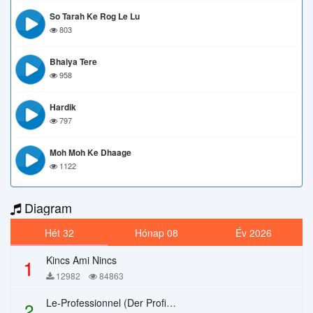
So Tarah Ke Rog Le Lu
803
Bhaiya Tere
958
Hardik
797
Moh Moh Ke Dhaage
1122
Diagram
Hét 32
Hónap 08
Év 2026
Kincs Ami Nincs
1
12982
84863
Le-Professionnel (Der Profi) – Chi Mai
2