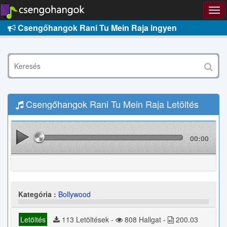
Csengőhangok Rani Tu Mein Raja ingyen
Csengőhangok Rani Tu Mein Raja Letöltés
00:00
Kategória :
Bollywood
Letöltés
113 Letöltések -
808 Hallgat -
200.03