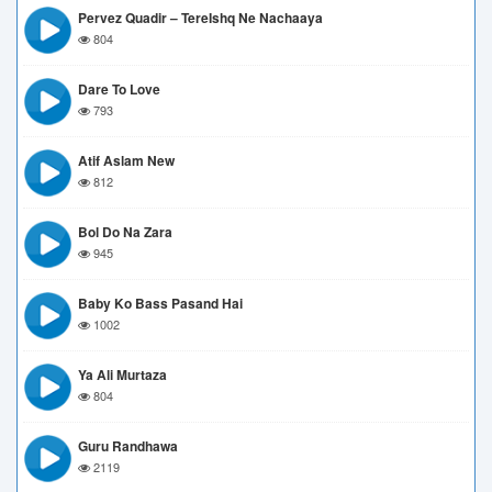
Pervez Quadir – TereIshq Ne Nachaaya
804
Dare To Love
793
Atif Aslam New
812
Bol Do Na Zara
945
Baby Ko Bass Pasand Hai
1002
Ya Ali Murtaza
804
Guru Randhawa
2119