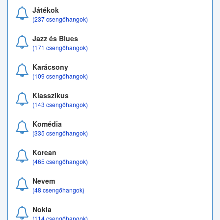
Játékok
(237 csengőhangok)
Jazz és Blues
(171 csengőhangok)
Karácsony
(109 csengőhangok)
Klasszikus
(143 csengőhangok)
Komédia
(335 csengőhangok)
Korean
(465 csengőhangok)
Nevem
(48 csengőhangok)
Nokia
(114 csengőhangok)