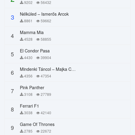
9202
56432
Nélküled – Ismerős Arcok
3
8861
59662
Mamma Mia
4
4528
58855
El Condor Pasa
5
4430
39904
Mindenki Táncol – Majka Curtis, Péter Majoros
6
4356
47354
Pink Panther
7
3108
27789
Ferrari F1
8
3038
42140
Game Of Thrones
9
2785
22672