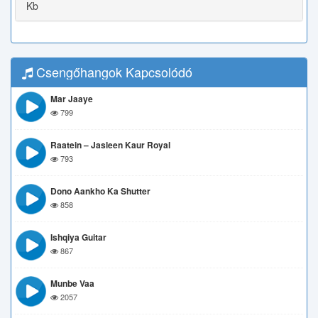
Kb
Csengőhangok Kapcsolódó
Mar Jaaye
799
Raatein – Jasleen Kaur Royal
793
Dono Aankho Ka Shutter
858
Ishqiya Guitar
867
Munbe Vaa
2057