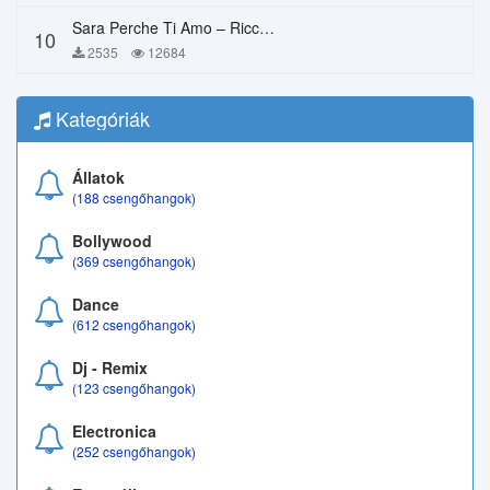
Sara Perche Ti Amo – Ricchi E Poveri
10
2535
12684
Kategóriák
Állatok
(188 csengőhangok)
Bollywood
(369 csengőhangok)
Dance
(612 csengőhangok)
Dj - Remix
(123 csengőhangok)
Electronica
(252 csengőhangok)