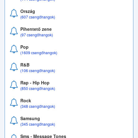
Ország
(607 csengőhangok)
Pihentető zene
(97 csengőhangok)
Pop
(1609 csengőhangok)
R&B
(106 csengőhangok)
Rap - Hip Hop
(850 csengőhangok)
Rock
(348 csengőhangok)
Samsung
(345 csengőhangok)
Sms - Message Tones