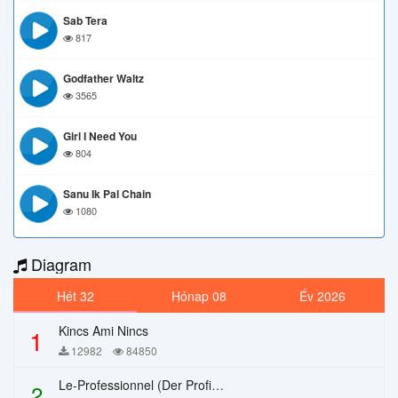
Sab Tera
817
Godfather Waltz
3565
Girl I Need You
804
Sanu Ik Pal Chain
1080
Diagram
Hét 32
Hónap 08
Év 2026
Kincs Ami Nincs
1
12982
84850
Le-Professionnel (Der Profi) – Chi Mai
2