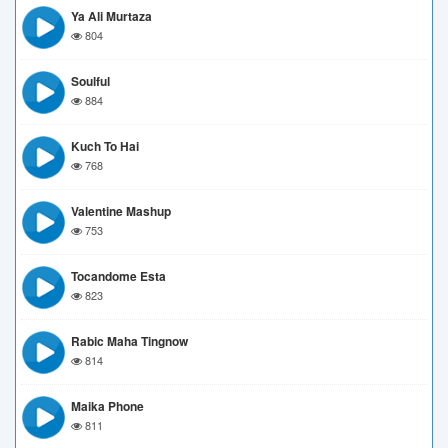
Ya Ali Murtaza
804
Soulful
884
Kuch To Hai
768
Valentine Mashup
753
Tocandome Esta
823
Rabic Maha Tingnow
814
Maika Phone
811