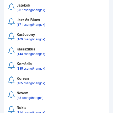
Játékok
(237 csengőhangok)
Jazz és Blues
(171 csengőhangok)
Karácsony
(109 csengőhangok)
Klasszikus
(143 csengőhangok)
Komédia
(335 csengőhangok)
Korean
(465 csengőhangok)
Nevem
(48 csengőhangok)
Nokia
(114 csengőhangok)