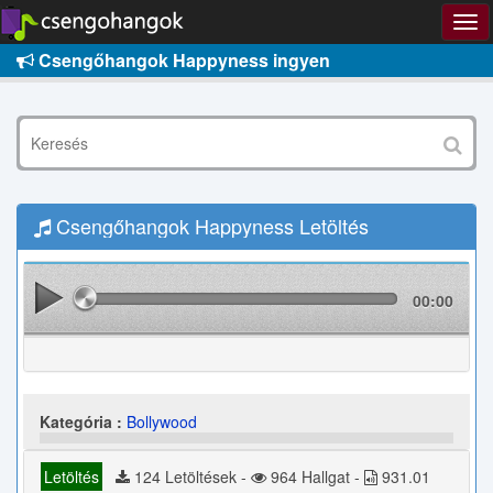
Csengőhangok Happyness ingyen
Csengőhangok Happyness Letöltés
00:00
Kategória :
Bollywood
Letöltés
124 Letöltések -
964 Hallgat -
931.01