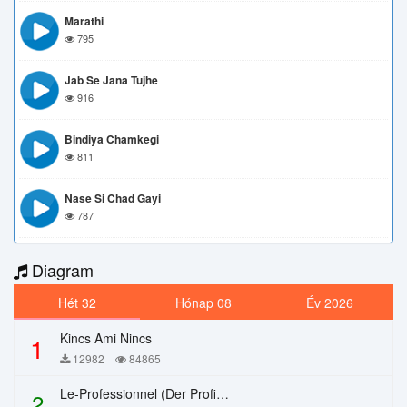
Marathi
795
Jab Se Jana Tujhe
916
Bindiya Chamkegi
811
Nase Si Chad Gayi
787
Diagram
Hét 32
Hónap 08
Év 2026
Kincs Ami Nincs
1
12982
84865
Le-Professionnel (Der Profi) – Chi Mai
2