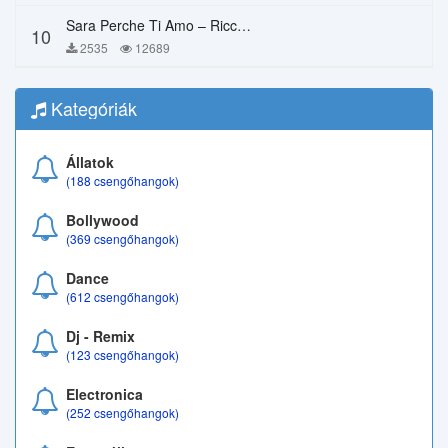
Sara Perche Ti Amo – Ricchi E Poveri
10
2535
12689
Kategóriák
Állatok
(188 csengőhangok)
Bollywood
(369 csengőhangok)
Dance
(612 csengőhangok)
Dj - Remix
(123 csengőhangok)
Electronica
(252 csengőhangok)