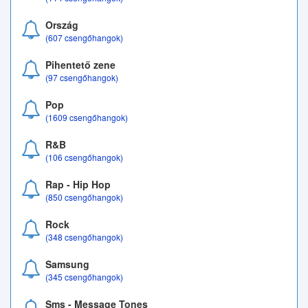
Ország
(607 csengőhangok)
Pihentető zene
(97 csengőhangok)
Pop
(1609 csengőhangok)
R&B
(106 csengőhangok)
Rap - Hip Hop
(850 csengőhangok)
Rock
(348 csengőhangok)
Samsung
(345 csengőhangok)
Sms - Message Tones