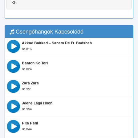
Kb
Csengőhangok Kapcsolódó
Akkad Bakkad – Sanam Re Ft. Badshah
816
Baaton Ko Teri
824
Zara Zara
951
Jeene Laga Hoon
954
Rita Rani
844