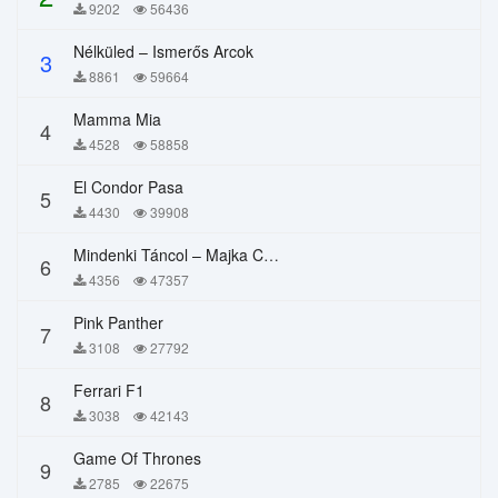
9202
56436
Nélküled – Ismerős Arcok
3
8861
59664
Mamma Mia
4
4528
58858
El Condor Pasa
5
4430
39908
Mindenki Táncol – Majka Curtis, Péter Majoros
6
4356
47357
Pink Panther
7
3108
27792
Ferrari F1
8
3038
42143
Game Of Thrones
9
2785
22675