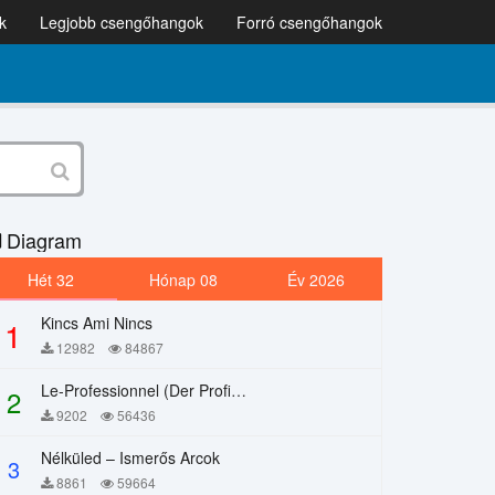
k
Legjobb csengőhangok
Forró csengőhangok
Diagram
Hét 32
Hónap 08
Év 2026
Kincs Ami Nincs
1
12982
84867
Le-Professionnel (Der Profi) – Chi Mai
2
9202
56436
Nélküled – Ismerős Arcok
3
8861
59664