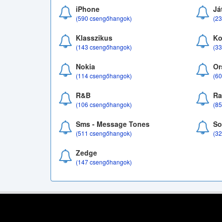
iPhone
Já
(590 csengőhangok)
(2
Klasszikus
Ko
(143 csengőhangok)
(3
Nokia
Or
(114 csengőhangok)
(6
R&B
Ra
(106 csengőhangok)
(8
Sms - Message Tones
So
(511 csengőhangok)
(3
Zedge
(147 csengőhangok)