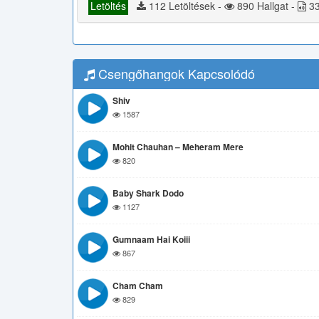
Letöltés
112 Letöltések -
890 Hallgat -
33
Csengőhangok Kapcsolódó
Shiv
1587
Mohit Chauhan – Meheram Mere
820
Baby Shark Dodo
1127
Gumnaam Hai Koiii
867
Cham Cham
829