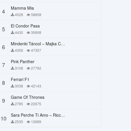
Mamma Mia
4
4528
58858
El Condor Pasa
5
4430
39908
Mindenki Táncol – Majka Curtis, Péter Majoros
6
4356
47357
Pink Panther
7
3108
27792
Ferrari F1
8
3038
42143
Game Of Thrones
9
2785
22675
Sara Perche Ti Amo – Ricchi E Poveri
10
2535
12689