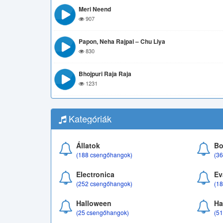
Meri Neend
907
Papon, Neha Rajpal – Chu Liya
830
Bhojpuri Raja Raja
1231
Kategóriák
Állatok
Bo
(188 csengőhangok)
(3
Electronica
Ev
(252 csengőhangok)
(1
Halloween
Ha
(25 csengőhangok)
(5