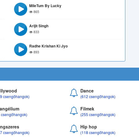
MileTum By Lucky
865
Arijit Singh
833
Radhe Krishan Ki Jyo
893
llywood
Dance
69 csengőhangok)
(612 csengőhangok)
angélium
Filmek
8 csengőhangok)
(255 csengőhangok)
ngszeres
Hip hop
17 csengőhangok)
(118 csengőhangok)