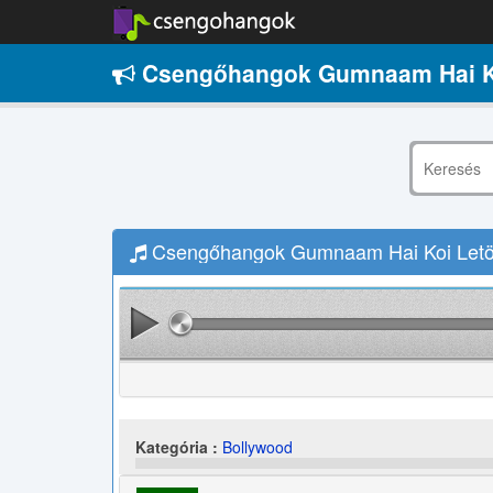
Csengőhangok Gumnaam Hai K
Csengőhangok Gumnaam Hai Koi Letö
Kategória :
Bollywood