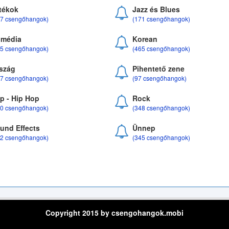
tékok
Jazz és Blues
37 csengőhangok)
(171 csengőhangok)
média
Korean
35 csengőhangok)
(465 csengőhangok)
szág
Pihentető zene
07 csengőhangok)
(97 csengőhangok)
p - Hip Hop
Rock
50 csengőhangok)
(348 csengőhangok)
und Effects
Ünnep
22 csengőhangok)
(345 csengőhangok)
Copyright 2015 by csengohangok.mobi