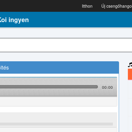
Itthon
Új csengőhango
oi ingyen
ltés
00:00