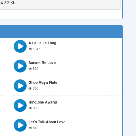
4.32 Kb
A La La La Long
1047
Sanam Re Love
820
Ghoo Meya Flute
760
Ringtone Awargi
869
Let’s Talk About Love
842