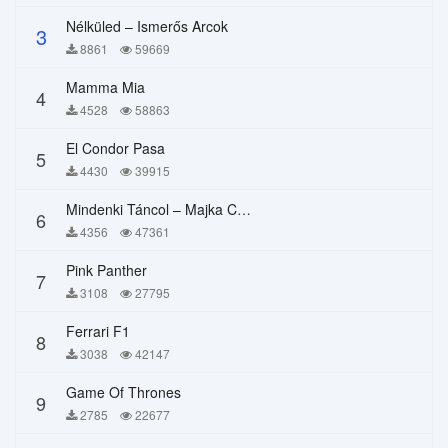
Nélküled – Ismerős Arcok
3
8861
59669
Mamma Mia
4
4528
58863
El Condor Pasa
5
4430
39915
Mindenki Táncol – Majka Curtis, Péter Majoros
6
4356
47361
Pink Panther
7
3108
27795
Ferrari F1
8
3038
42147
Game Of Thrones
9
2785
22677