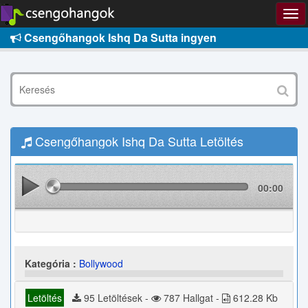
Csengőhangok Ishq Da Sutta ingyen
Csengőhangok Ishq Da Sutta Letöltés
00:00
Kategória :
Bollywood
Letöltés
95 Letöltések -
787 Hallgat -
612.28 Kb