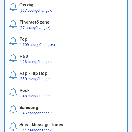
Ország
(607 csengőhangok)
Pihentető zene
(97 csengőhangok)
Pop
(1609 csengőhangok)
R&B
(106 csengőhangok)
Rap - Hip Hop
(850 csengőhangok)
Rock
(348 csengőhangok)
Samsung
(345 csengőhangok)
Sms - Message Tones
(511 csengőhangok)