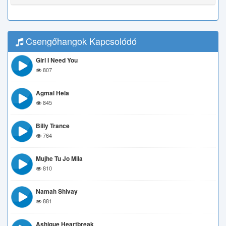
Csengőhangok Kapcsolódó
Girl I Need You
807
Agmal Hela
845
Billy Trance
764
Mujhe Tu Jo Mila
810
Namah Shivay
881
Ashique Heartbreak