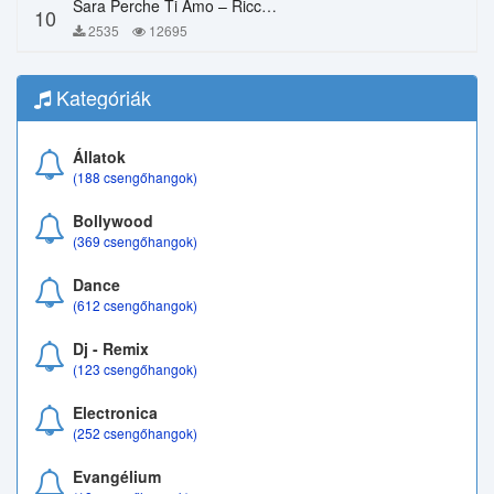
Sara Perche Ti Amo – Ricchi E Poveri
10
2535
12695
Kategóriák
Állatok
(188 csengőhangok)
Bollywood
(369 csengőhangok)
Dance
(612 csengőhangok)
Dj - Remix
(123 csengőhangok)
Electronica
(252 csengőhangok)
Evangélium