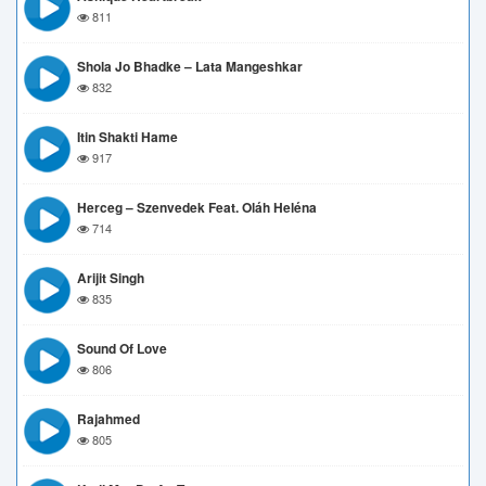
811
Shola Jo Bhadke – Lata Mangeshkar
832
Itin Shakti Hame
917
Herceg – Szenvedek Feat. Oláh Heléna
714
Arijit Singh
835
Sound Of Love
806
Rajahmed
805