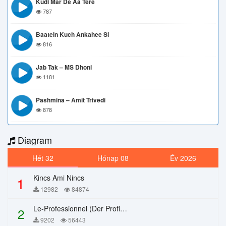
Kudi Mar De Aa Tere
787
Baatein Kuch Ankahee Si
816
Jab Tak – MS Dhoni
1181
Pashmina – Amit Trivedi
878
Diagram
Hét 32
Hónap 08
Év 2026
Kincs Ami Nincs
1
12982
84874
Le-Professionnel (Der Profi) – Chi Mai
2
9202
56443