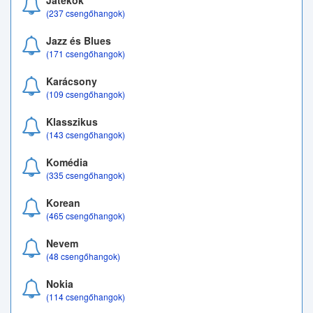
Játékok
(237 csengőhangok)
Jazz és Blues
(171 csengőhangok)
Karácsony
(109 csengőhangok)
Klasszikus
(143 csengőhangok)
Komédia
(335 csengőhangok)
Korean
(465 csengőhangok)
Nevem
(48 csengőhangok)
Nokia
(114 csengőhangok)