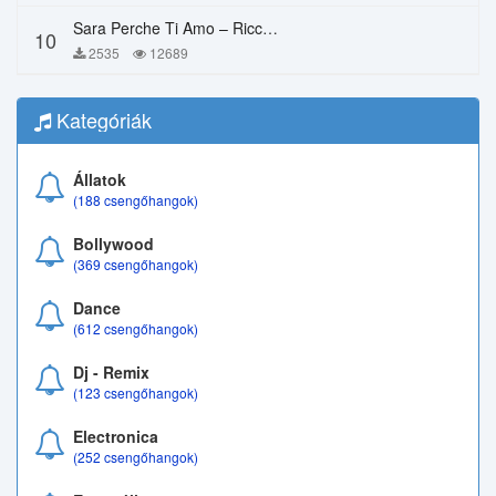
Sara Perche Ti Amo – Ricchi E Poveri
10
2535
12689
Kategóriák
Állatok
(188 csengőhangok)
Bollywood
(369 csengőhangok)
Dance
(612 csengőhangok)
Dj - Remix
(123 csengőhangok)
Electronica
(252 csengőhangok)