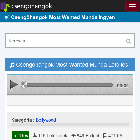
Csengőhangok Most Wanted Munda ingyen
Csengőhangok Most Wanted Munda Letöltés
00:00
Kategória :
Bollywood
Letöltés
115 Letöltések -
849 Hallgat -
471.05