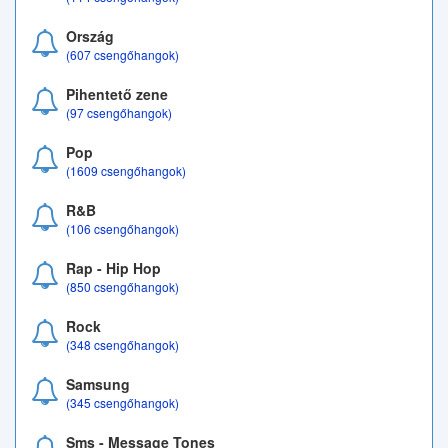
Ország
(607 csengőhangok)
Pihentető zene
(97 csengőhangok)
Pop
(1609 csengőhangok)
R&B
(106 csengőhangok)
Rap - Hip Hop
(850 csengőhangok)
Rock
(348 csengőhangok)
Samsung
(345 csengőhangok)
Sms - Message Tones