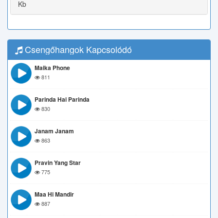
Kb
Csengőhangok Kapcsolódó
Maika Phone
811
Parinda Hai Parinda
830
Janam Janam
863
Pravin Yang Star
775
Maa Hi Mandir
887