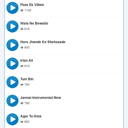
Flute Ek Villain
1159
Wafa Ne Bewafai
818
Hare Jhande Ke Shehzaade
845
Irfan Ali
919
Tum Bin
790
Jannat Instrumental New
789
Agar Tu Hota
892