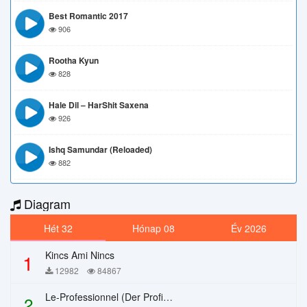
Best Romantic 2017
906
Rootha Kyun
828
Hale Dil – HarShit Saxena
926
Ishq Samundar (Reloaded)
882
Diagram
Hét 32
Hónap 08
Év 2026
Kincs Ami Nincs
1
12982
84867
Le-Professionnel (Der Profi) – Chi Mai
2