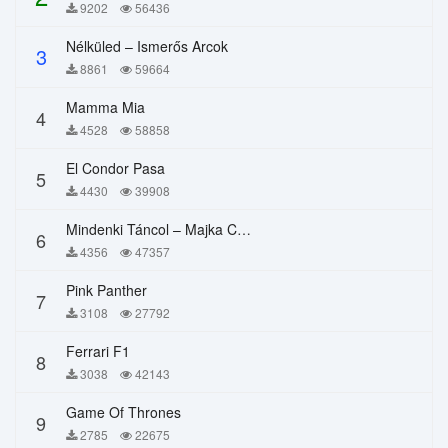
9202
56436
Nélküled – Ismerős Arcok
3
8861
59664
Mamma Mia
4
4528
58858
El Condor Pasa
5
4430
39908
Mindenki Táncol – Majka Curtis, Péter Majoros
6
4356
47357
Pink Panther
7
3108
27792
Ferrari F1
8
3038
42143
Game Of Thrones
9
2785
22675