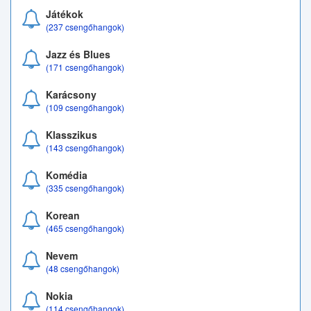
Játékok
(237 csengőhangok)
Jazz és Blues
(171 csengőhangok)
Karácsony
(109 csengőhangok)
Klasszikus
(143 csengőhangok)
Komédia
(335 csengőhangok)
Korean
(465 csengőhangok)
Nevem
(48 csengőhangok)
Nokia
(114 csengőhangok)