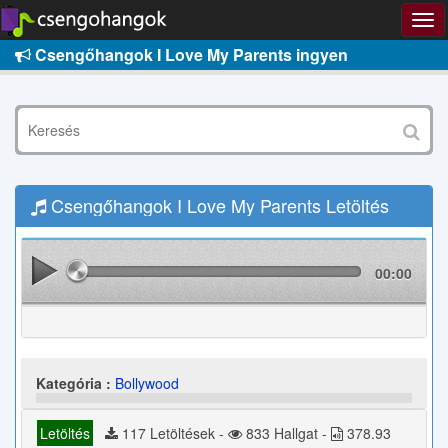
Csengőhangok I Love My Parents ingyen
Csengőhangok I Love My Parents Letöltés
00:00
Kategória :
Bollywood
Letöltés
117 Letöltések -
833 Hallgat -
378.93