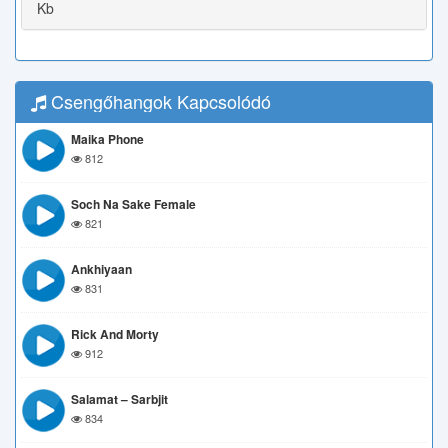
Kb
Csengőhangok Kapcsolódó
Maika Phone
812
Soch Na Sake Female
821
Ankhiyaan
831
Rick And Morty
912
Salamat – Sarbjit
834