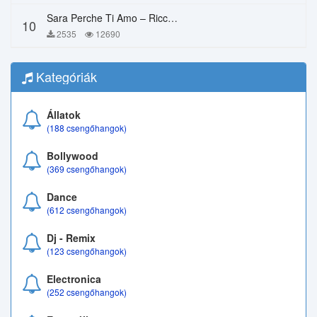
Sara Perche Ti Amo – Ricchi E Poveri
10
2535
12690
Kategóriák
Állatok
(188 csengőhangok)
Bollywood
(369 csengőhangok)
Dance
(612 csengőhangok)
Dj - Remix
(123 csengőhangok)
Electronica
(252 csengőhangok)