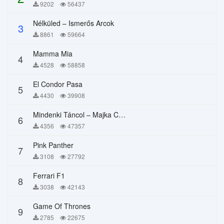
9202
56437
Nélküled – Ismerős Arcok
3
8861
59664
Mamma Mia
4
4528
58858
El Condor Pasa
5
4430
39908
Mindenki Táncol – Majka Curtis, Péter Majoros
6
4356
47357
Pink Panther
7
3108
27792
Ferrari F1
8
3038
42143
Game Of Thrones
9
2785
22675