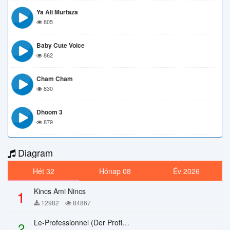
Ya Ali Murtaza
805
Baby Cute Voice
862
Cham Cham
830
Dhoom 3
879
Diagram
Hét 32
Hónap 08
Év 2026
Kincs Ami Nincs
1
12982
84867
Le-Professionnel (Der Profi) – Chi Mai
2