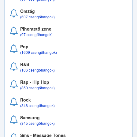
Ország
(607 csengőhangok)
Pihentető zene
(97 csengőhangok)
Pop
(1609 csengőhangok)
R&B
(106 csengőhangok)
Rap - Hip Hop
(850 csengőhangok)
Rock
(348 csengőhangok)
Samsung
(345 csengőhangok)
Sms - Message Tones