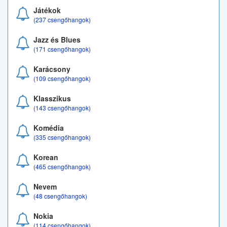
Játékok
(237 csengőhangok)
Jazz és Blues
(171 csengőhangok)
Karácsony
(109 csengőhangok)
Klasszikus
(143 csengőhangok)
Komédia
(335 csengőhangok)
Korean
(465 csengőhangok)
Nevem
(48 csengőhangok)
Nokia
(114 csengőhangok)