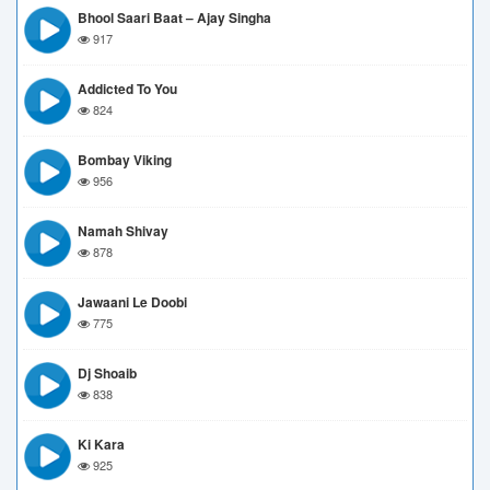
Bhool Saari Baat – Ajay Singha
917
Addicted To You
824
Bombay Viking
956
Namah Shivay
878
Jawaani Le Doobi
775
Dj Shoaib
838
Ki Kara
925