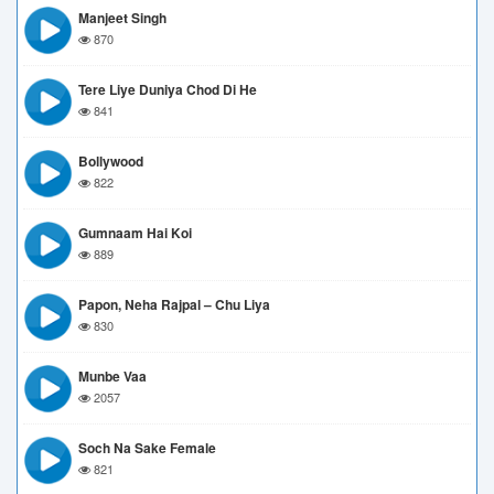
Manjeet Singh
870
Tere Liye Duniya Chod Di He
841
Bollywood
822
Gumnaam Hai Koi
889
Papon, Neha Rajpal – Chu Liya
830
Munbe Vaa
2057
Soch Na Sake Female
821