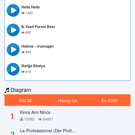
Hello Hello
1302
Ik Yaad Purani Best
892
Halena – Irumugan
859
Ranjjo Bhaiya
816
Diagram
Hét 32
Hónap 08
Év 2026
Kincs Ami Nincs
1
12982
84867
Le-Professionnel (Der Profi) – Chi Mai
2