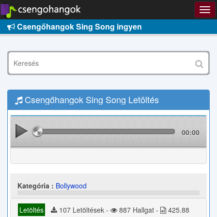
Csengőhangok Sing Song ingyen
Csengőhangok Sing Song Letöltés
00:00
Kategória :
Bollywood
Letöltés
107 Letöltések -
887 Hallgat -
425.88