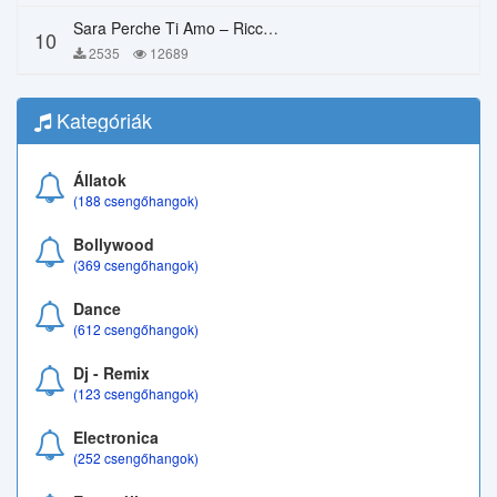
Sara Perche Ti Amo – Ricchi E Poveri
10
2535
12689
Kategóriák
Állatok
(188 csengőhangok)
Bollywood
(369 csengőhangok)
Dance
(612 csengőhangok)
Dj - Remix
(123 csengőhangok)
Electronica
(252 csengőhangok)