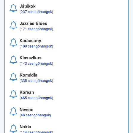
Játékok
(237 csengőhangok)
Jazz és Blues
(171 csengőhangok)
Karácsony
(109 csengőhangok)
Klasszikus
(143 csengőhangok)
Komédia
(335 csengőhangok)
Korean
(465 csengőhangok)
Nevem
(48 csengőhangok)
Nokia
(114 csengőhangok)