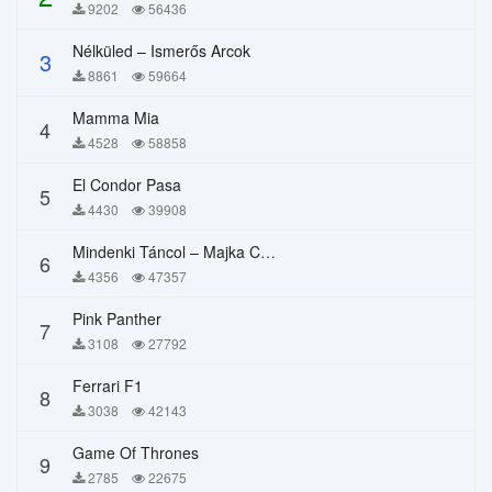
9202
56436
Nélküled – Ismerős Arcok
3
8861
59664
Mamma Mia
4
4528
58858
El Condor Pasa
5
4430
39908
Mindenki Táncol – Majka Curtis, Péter Majoros
6
4356
47357
Pink Panther
7
3108
27792
Ferrari F1
8
3038
42143
Game Of Thrones
9
2785
22675