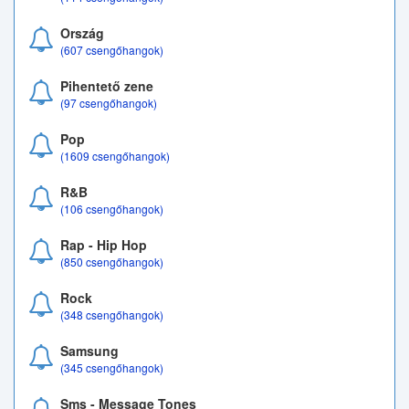
Ország
(607 csengőhangok)
Pihentető zene
(97 csengőhangok)
Pop
(1609 csengőhangok)
R&B
(106 csengőhangok)
Rap - Hip Hop
(850 csengőhangok)
Rock
(348 csengőhangok)
Samsung
(345 csengőhangok)
Sms - Message Tones