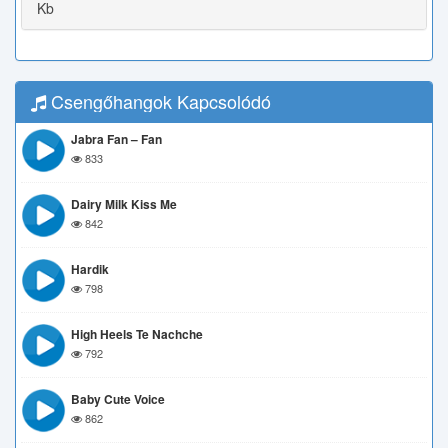
Kb
Csengőhangok Kapcsolódó
Jabra Fan – Fan
833
Dairy Milk Kiss Me
842
Hardik
798
High Heels Te Nachche
792
Baby Cute Voice
862