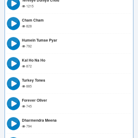
Tereliye Duniya Chod
1215
Cham Cham
828
Humein Tumse Pyar
792
Kal Ho Na Ho
872
Turkey Tones
885
Forever Oliver
745
Dharmendra Meena
794