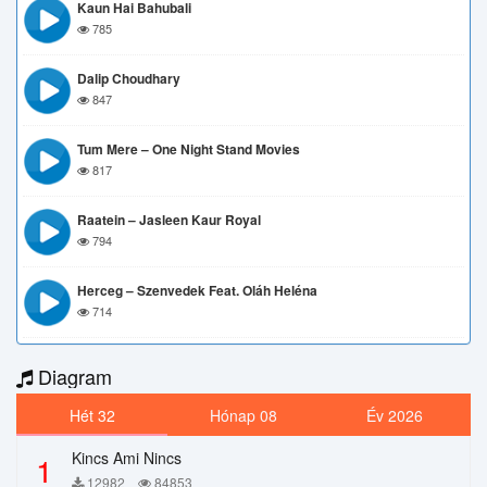
Kaun Hai Bahubali
785
Dalip Choudhary
847
Tum Mere – One Night Stand Movies
817
Raatein – Jasleen Kaur Royal
794
Herceg – Szenvedek Feat. Oláh Heléna
714
Diagram
Hét 32
Hónap 08
Év 2026
Kincs Ami Nincs
1
12982
84853