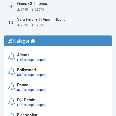
Game Of Thrones
9
2785
22674
Sara Perche Ti Amo – Ricchi E Poveri
10
2535
12685
Kategóriák
Állatok
(188 csengőhangok)
Bollywood
(369 csengőhangok)
Dance
(612 csengőhangok)
Dj - Remix
(123 csengőhangok)
Electronica