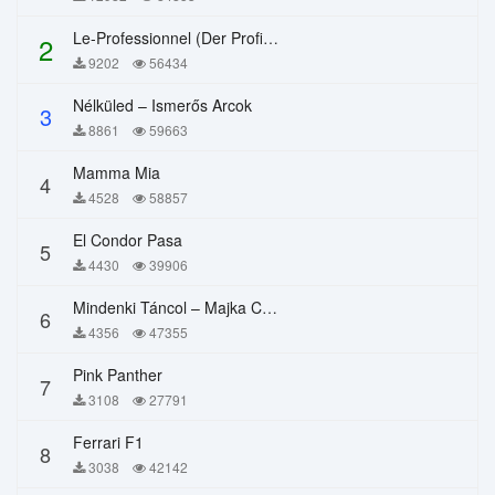
Le-Professionnel (Der Profi) – Chi Mai
2
9202
56434
Nélküled – Ismerős Arcok
3
8861
59663
Mamma Mia
4
4528
58857
El Condor Pasa
5
4430
39906
Mindenki Táncol – Majka Curtis, Péter Majoros
6
4356
47355
Pink Panther
7
3108
27791
Ferrari F1
8
3038
42142