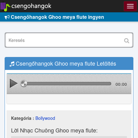
Csengőhangok Ghoo meya flute ingyen
Csengőhangok Ghoo meya flute Letöltés
00:00
Kategória :
Bollywood
Lời Nhạc Chuông Ghoo meya flute: