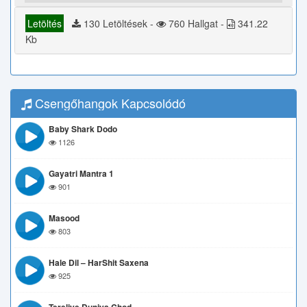
Letöltés
130 Letöltések -
760 Hallgat -
341.22
Kb
Csengőhangok Kapcsolódó
Baby Shark Dodo
1126
Gayatri Mantra 1
901
Masood
803
Hale Dil – HarShit Saxena
925