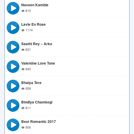
Naveen Kamble
810
Lavie En Rose
1174
Saathi Rey – Arko
831
Valentine Love Tone
840
Bhaiya Tere
958
Bindiya Chamkegi
811
Best Romantic 2017
906