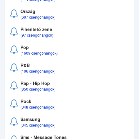
Ország
(607 csengőhangok)
Pihentető zene
(97 csengőhangok)
Pop
(1609 csengőhangok)
R&B
(106 csengőhangok)
Rap - Hip Hop
(850 csengőhangok)
Rock
(348 csengőhangok)
Samsung
(345 csengőhangok)
Sms - Message Tones