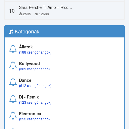
Sara Perche Ti Amo – Ricchi E Poveri
10
2535
12688
Kategóriák
Állatok
(188 csengőhangok)
Bollywood
(369 csengőhangok)
Dance
(612 csengőhangok)
Dj - Remix
(123 csengőhangok)
Electronica
(252 csengőhangok)