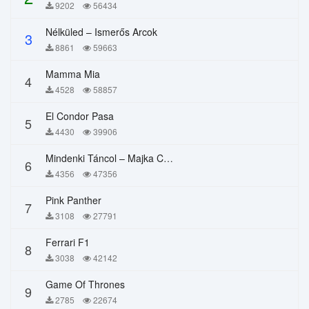
9202
56434
Nélküled – Ismerős Arcok
3
8861
59663
Mamma Mia
4
4528
58857
El Condor Pasa
5
4430
39906
Mindenki Táncol – Majka Curtis, Péter Majoros
6
4356
47356
Pink Panther
7
3108
27791
Ferrari F1
8
3038
42142
Game Of Thrones
9
2785
22674