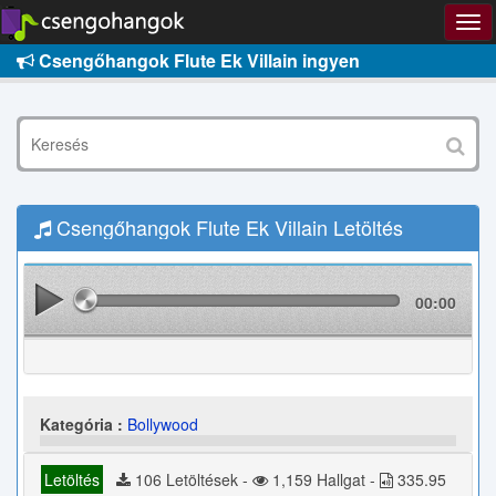
Csengőhangok Flute Ek Villain ingyen
Csengőhangok Flute Ek Villain Letöltés
00:00
Kategória :
Bollywood
Letöltés
106 Letöltések -
1,159 Hallgat -
335.95