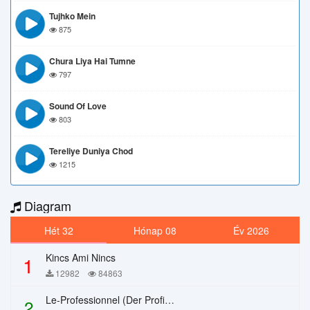
Tujhko Mein
875
Chura Liya Hai Tumne
797
Sound Of Love
803
Tereliye Duniya Chod
1215
Diagram
Hét 32
Hónap 08
Év 2026
Kincs Ami Nincs
1
12982
84863
Le-Professionnel (Der Profi) – Chi Mai
2