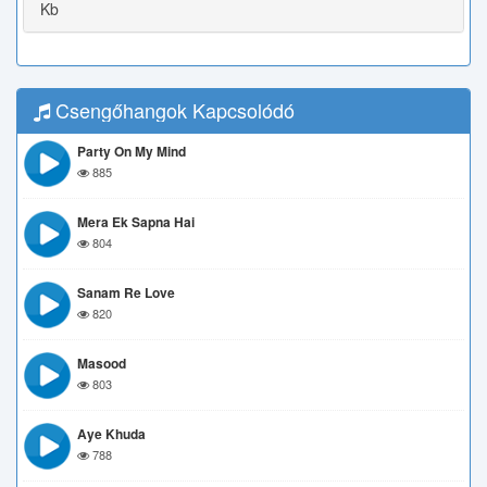
Kb
Csengőhangok Kapcsolódó
Party On My Mind
885
Mera Ek Sapna Hai
804
Sanam Re Love
820
Masood
803
Aye Khuda
788