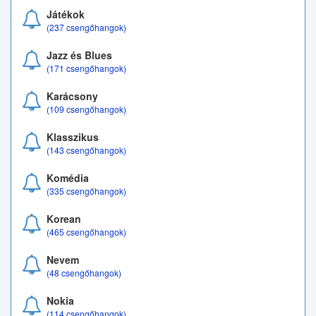
Játékok
(237 csengőhangok)
Jazz és Blues
(171 csengőhangok)
Karácsony
(109 csengőhangok)
Klasszikus
(143 csengőhangok)
Komédia
(335 csengőhangok)
Korean
(465 csengőhangok)
Nevem
(48 csengőhangok)
Nokia
(114 csengőhangok)