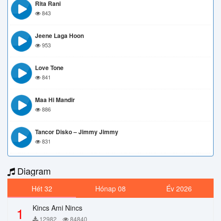
Rita Rani
843
Jeene Laga Hoon
953
Love Tone
841
Maa Hi Mandir
886
Tancor Disko – Jimmy Jimmy
831
Diagram
Hét 32
Hónap 08
Év 2026
Kincs Ami Nincs
1
12982
84840