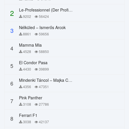
Le-Professionnel (Der Profi) – Chi Mai
2
9202
56424
Nélküled – Ismerős Arcok
3
8861
59656
Mamma Mia
4
4528
58850
El Condor Pasa
5
4430
39899
Mindenki Táncol – Majka Curtis, Péter Majoros
6
4356
47351
Pink Panther
7
3108
27786
Ferrari F1
8
3038
42137