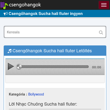
Csengőhangok Sucha hali fluter ingyen
Csengőhangok Sucha hali fluter Letöltés
00:00
Kategória :
Bollywood
Lời Nhạc Chuông Sucha hali fluter: