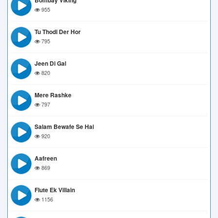
Bombay Viking
955
Tu Thodi Der Hor
795
Jeen Di Gal
820
Mere Rashke
797
Salam Bewafe Se Hai
920
Aafreen
869
Flute Ek Villain
1156