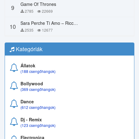
Game Of Thrones
9
2785
22669
Sara Perche Ti Amo – Ricchi E Poveri
10
2535
12677
Kategóriák
Állatok
(188 csengőhangok)
Bollywood
(369 csengőhangok)
Dance
(612 csengőhangok)
Dj - Remix
(123 csengőhangok)
Electronica