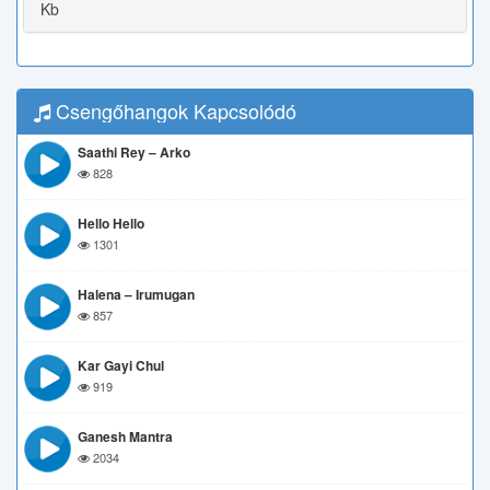
Kb
Csengőhangok Kapcsolódó
Saathi Rey – Arko
828
Hello Hello
1301
Halena – Irumugan
857
Kar Gayi Chul
919
Ganesh Mantra
2034