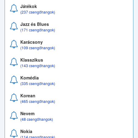
Játékok
(237 csengőhangok)
Jazz és Blues
(171 csengőhangok)
Karácsony
(109 csengőhangok)
Klasszikus
(143 csengőhangok)
Komédia
(335 csengőhangok)
Korean
(465 csengőhangok)
Nevem
(48 csengőhangok)
Nokia
(114 csengőhangok)