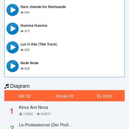
Hare Jhande Ke Shehzaade
844
Humma Humma
875
Luv U Alia (Title Track)
805
Nede Nede
808
Diagram
Hét 32
Hónap 08
Év 2026
Kincs Ami Nincs
1
12982
84837
Le-Professionnel (Der Profi) – Chi Mai
2