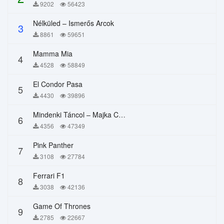
9202
56423
Nélküled – Ismerős Arcok
3
8861
59651
Mamma Mia
4
4528
58849
El Condor Pasa
5
4430
39896
Mindenki Táncol – Majka Curtis, Péter Majoros
6
4356
47349
Pink Panther
7
3108
27784
Ferrari F1
8
3038
42136
Game Of Thrones
9
2785
22667