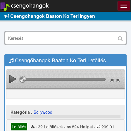
Csengőhangok Baaton Ko Teri ingyen
Csengőhangok Baaton Ko Teri Letöltés
00:00
Kategória :
Bollywood
Letöltés
132 Letöltések -
824 Hallgat -
209.01