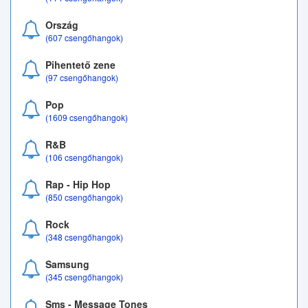
Ország
(607 csengőhangok)
Pihentető zene
(97 csengőhangok)
Pop
(1609 csengőhangok)
R&B
(106 csengőhangok)
Rap - Hip Hop
(850 csengőhangok)
Rock
(348 csengőhangok)
Samsung
(345 csengőhangok)
Sms - Message Tones