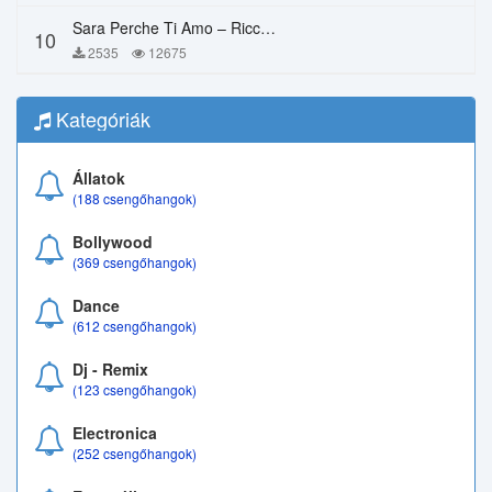
Sara Perche Ti Amo – Ricchi E Poveri
10
2535
12675
Kategóriák
Állatok
(188 csengőhangok)
Bollywood
(369 csengőhangok)
Dance
(612 csengőhangok)
Dj - Remix
(123 csengőhangok)
Electronica
(252 csengőhangok)