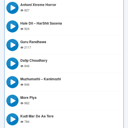
Anhoni Xtreme Horror
827
Hale Dil – HarShit Saxena
924
Guru Randhawa
2117
Dalip Choudhary
846
Muzhumathi – Kanimozhi
846
More Piya
862
Kudi Mar De Aa Tere
784