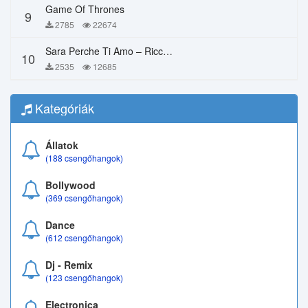
Game Of Thrones
9
2785
22674
Sara Perche Ti Amo – Ricchi E Poveri
10
2535
12685
Kategóriák
Állatok
(188 csengőhangok)
Bollywood
(369 csengőhangok)
Dance
(612 csengőhangok)
Dj - Remix
(123 csengőhangok)
Electronica