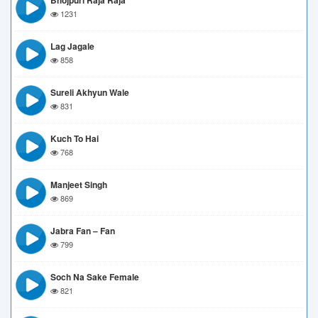
Bhojpuri Raja Raja
1231
Lag Jagale
858
Sureli Akhyun Wale
831
Kuch To Hai
768
Manjeet Singh
869
Jabra Fan – Fan
799
Soch Na Sake Female
821