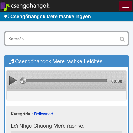
Csengőhangok Mere rashke ingyen
Csengőhangok Mere rashke Letöltés
00:00
Kategória :
Bollywood
Lời Nhạc Chuông Mere rashke: