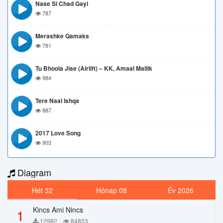
Nase Si Chad Gayi
787
Merashke Qamaks
781
Tu Bhoola Jise (Airlift) – KK, Amaal Mallik
984
Tere Naal Ishqa
887
2017 Love Song
903
Diagram
Hét 32
Hónap 08
Év 2026
Kincs Ami Nincs
1
12982
84853