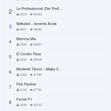
Le-Professionnel (Der Profi) – Chi Mai
2
9202
56434
Nélküled – Ismerős Arcok
3
8861
59663
Mamma Mia
4
4528
58857
El Condor Pasa
5
4430
39906
Mindenki Táncol – Majka Curtis, Péter Majoros
6
4356
47355
Pink Panther
7
3108
27791
Ferrari F1
8
3038
42142