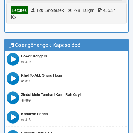
Letöltés
120 Letöltések -
798 Hallgat -
455.31
Kb
Csengőhangok Kapcsolódó
Power Rangers
879
Khel To Abb Shuru Hoga
811
Zindgi Mein Tumhari Kami Rah Gayi
869
Kamlesh Panda
813