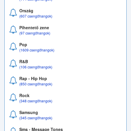
Ország
(607 csengőhangok)
Pihentető zene
(97 csengőhangok)
Pop
(1609 csengőhangok)
R&B
(106 csengőhangok)
Rap - Hip Hop
(850 csengőhangok)
Rock
(348 csengőhangok)
Samsung
(345 csengőhangok)
Sms - Message Tones