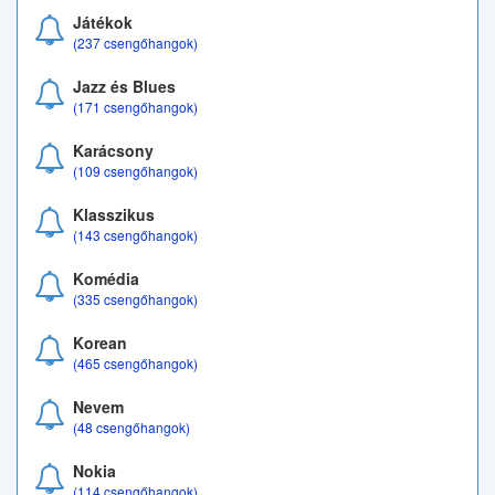
Játékok
(237 csengőhangok)
Jazz és Blues
(171 csengőhangok)
Karácsony
(109 csengőhangok)
Klasszikus
(143 csengőhangok)
Komédia
(335 csengőhangok)
Korean
(465 csengőhangok)
Nevem
(48 csengőhangok)
Nokia
(114 csengőhangok)