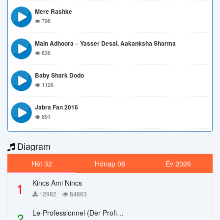
Mere Rashke
798
Main Adhoora – Yasser Desai, Aakanksha Sharma
836
Baby Shark Dodo
1126
Jabra Fan 2016
891
Diagram
Hét 32
Hónap 08
Év 2026
Kincs Ami Nincs
1
12982
84863
Le-Professionnel (Der Profi) – Chi Mai
2