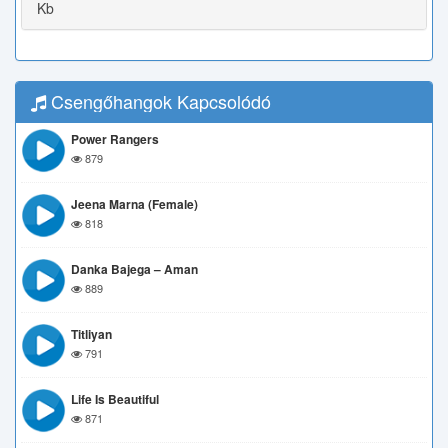
Kb
Csengőhangok Kapcsolódó
Power Rangers
879
Jeena Marna (Female)
818
Danka Bajega – Aman
889
Titliyan
791
Life Is Beautiful
871