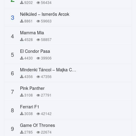
9202
56434
Nélküled – Ismerős Arcok
3
8861
59663
Mamma Mia
4
4528
58857
El Condor Pasa
5
4430
39906
Mindenki Táncol – Majka Curtis, Péter Majoros
6
4356
47356
Pink Panther
7
3108
27791
Ferrari F1
8
3038
42142
Game Of Thrones
9
2785
22674