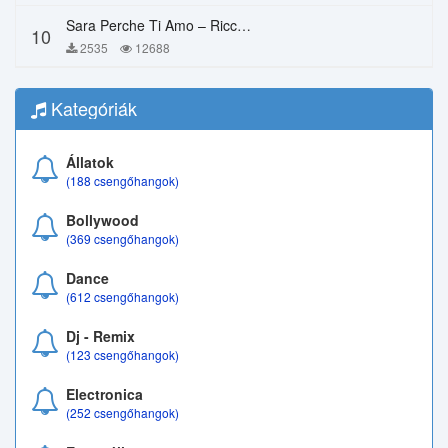
Sara Perche Ti Amo – Ricchi E Poveri
10
2535
12688
Kategóriák
Állatok
(188 csengőhangok)
Bollywood
(369 csengőhangok)
Dance
(612 csengőhangok)
Dj - Remix
(123 csengőhangok)
Electronica
(252 csengőhangok)