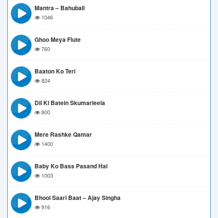
Mantra – Bahubali
1046
Ghoo Meya Flute
760
Baaton Ko Teri
824
Dil Ki Batein Skumarleela
800
Mere Rashke Qamar
1400
Baby Ko Bass Pasand Hai
1003
Bhool Saari Baat – Ajay Singha
916