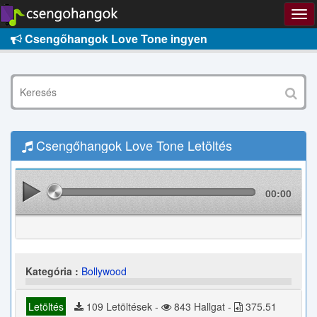
Csengőhangok Love Tone ingyen
Csengőhangok Love Tone Letöltés
00:00
Kategória :
Bollywood
Letöltés
109 Letöltések -
843 Hallgat -
375.51