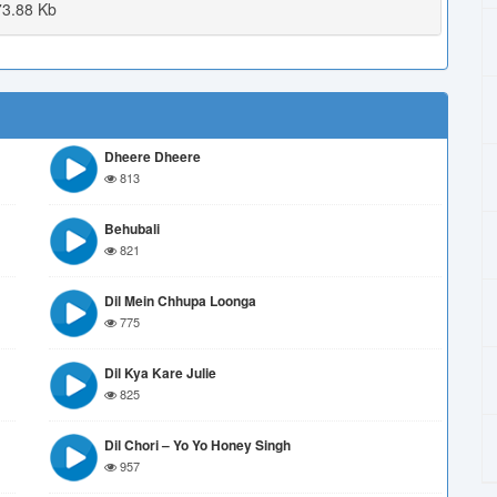
3.88 Kb
Dheere Dheere
813
Behubali
821
Dil Mein Chhupa Loonga
775
Dil Kya Kare Julie
825
Dil Chori – Yo Yo Honey Singh
957