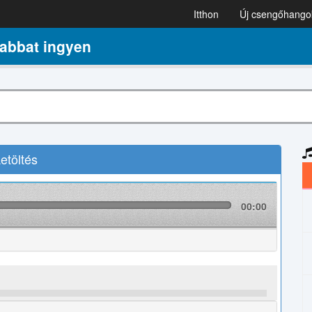
Itthon
Új csengőhango
bbat ingyen
töltés
00:00