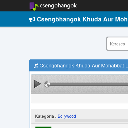
Csengőhangok Khuda Aur Moha
Csengőhangok Khuda Aur Mohabbat Le
Kategória :
Bollywood