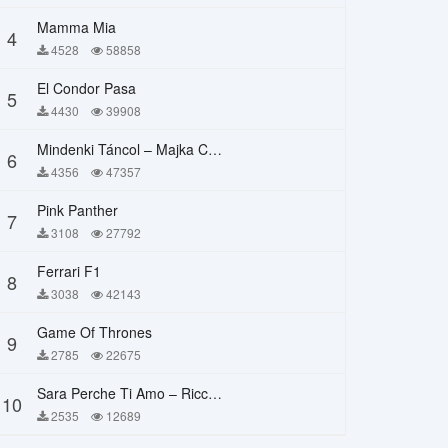
Mamma Mia
4
4528
58858
El Condor Pasa
5
4430
39908
Mindenki Táncol – Majka Curtis, Péter Majoros
6
4356
47357
Pink Panther
7
3108
27792
Ferrari F1
8
3038
42143
Game Of Thrones
9
2785
22675
Sara Perche Ti Amo – Ricchi E Poveri
10
2535
12689