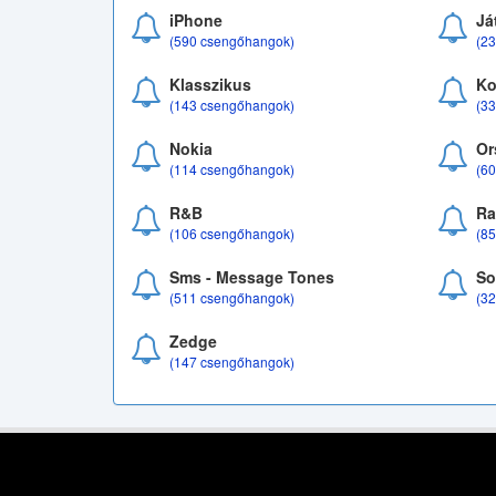
iPhone
Já
(590 csengőhangok)
(2
Klasszikus
Ko
(143 csengőhangok)
(3
Nokia
Or
(114 csengőhangok)
(6
R&B
Ra
(106 csengőhangok)
(8
Sms - Message Tones
So
(511 csengőhangok)
(3
Zedge
(147 csengőhangok)