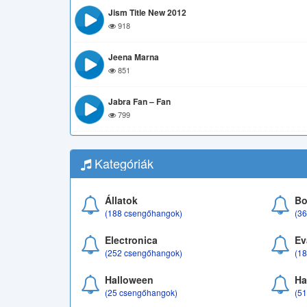
Jism Title New 2012
918
Jeena Marna
851
Jabra Fan – Fan
799
Kategóriák
Állatok
Bo
(188 csengőhangok)
(3
Electronica
Ev
(252 csengőhangok)
(1
Halloween
Ha
(25 csengőhangok)
(5