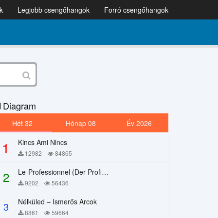
k
Legjobb csengőhangok
Forró csengőhangok
Diagram
Hét 32
Hónap 08
Év 2026
Kincs Ami Nincs
1
12982
84865
Le-Professionnel (Der Profi) – Chi Mai
2
9202
56436
Nélküled – Ismerős Arcok
3
8861
59664