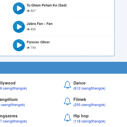
Tu Gham Pehan Ke (Sad)
827
Jabra Fan – Fan
833
Forever Oliver
745
llywood
Dance
69 csengőhangok)
(612 csengőhangok)
angélium
Filmek
8 csengőhangok)
(255 csengőhangok)
ngszeres
Hip hop
17 csengőhangok)
(118 csengőhangok)