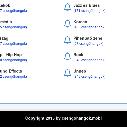
tékok
Jazz és Blues
37 csengőhangok)
(171 csengőhangok)
média
Korean
35 csengőhangok)
(465 csengőhangok)
szág
Pihentető zene
07 csengőhangok)
(97 csengőhangok)
p - Hip Hop
Rock
50 csengőhangok)
(348 csengőhangok)
und Effects
Ünnep
22 csengőhangok)
(345 csengőhangok)
Copyright 2015 by csengohangok.mobi