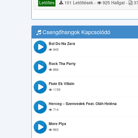
Letöltés
101 Letöltések -
925 Hallgat -
37
Csengőhangok Kapcsolódó
Bol Do Na Zara
945
Rock Tha Party
866
Flute Ek Villain
1159
Herceg – Szenvedek Feat. Oláh Heléna
714
More Piya
863