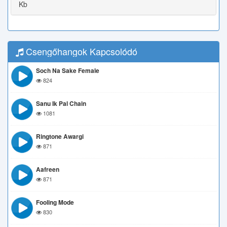
Kb
Csengőhangok Kapcsolódó
Soch Na Sake Female
824
Sanu Ik Pal Chain
1081
Ringtone Awargi
871
Aafreen
871
Fooling Mode
830