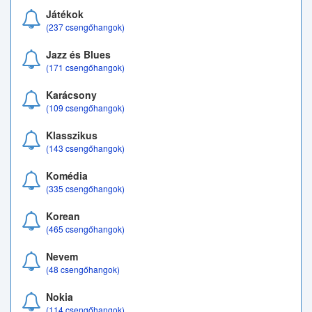
Játékok
(237 csengőhangok)
Jazz és Blues
(171 csengőhangok)
Karácsony
(109 csengőhangok)
Klasszikus
(143 csengőhangok)
Komédia
(335 csengőhangok)
Korean
(465 csengőhangok)
Nevem
(48 csengőhangok)
Nokia
(114 csengőhangok)