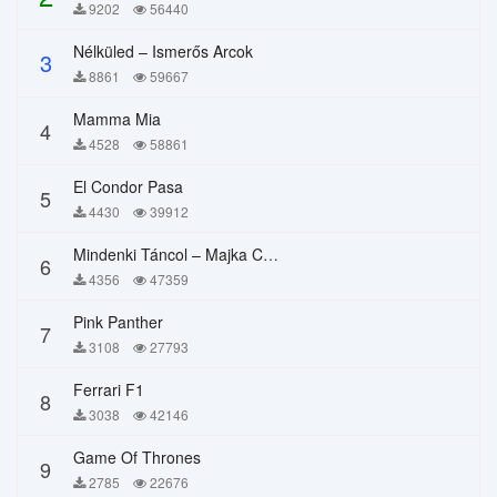
9202
56440
Nélküled – Ismerős Arcok
3
8861
59667
Mamma Mia
4
4528
58861
El Condor Pasa
5
4430
39912
Mindenki Táncol – Majka Curtis, Péter Majoros
6
4356
47359
Pink Panther
7
3108
27793
Ferrari F1
8
3038
42146
Game Of Thrones
9
2785
22676