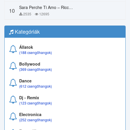
Sara Perche Ti Amo – Ricchi E Poveri
10
2535
12695
Kategóriák
Állatok
(188 csengőhangok)
Bollywood
(369 csengőhangok)
Dance
(612 csengőhangok)
Dj - Remix
(123 csengőhangok)
Electronica
(252 csengőhangok)