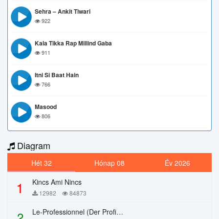
Sehra – Ankit Tiwari
922
Kala Tikka Rap Millind Gaba
911
Itni Si Baat Hain
766
Masood
806
Diagram
Hét 32
Hónap 08
Év 2026
Kincs Ami Nincs
1
12982
84873
Le-Professionnel (Der Profi) – Chi Mai
2