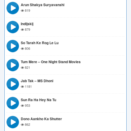
Arun Shakya Suryavanshi
819
Indijskij
879
So Tarah Ke Rog Le Lu
806
Tum Mere – One Night Stand Movies
821
Jab Tak – MS Dhoni
1181
Sun Ra Ha Hey Na Tu
953
Dono Aankho Ka Shutter
862