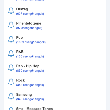
Ország
(607 csengőhangok)
Pihentető zene
(97 csengőhangok)
Pop
(1609 csengőhangok)
R&B
(106 csengőhangok)
Rap - Hip Hop
(850 csengőhangok)
Rock
(348 csengőhangok)
Samsung
(345 csengőhangok)
Sms - Message Tones