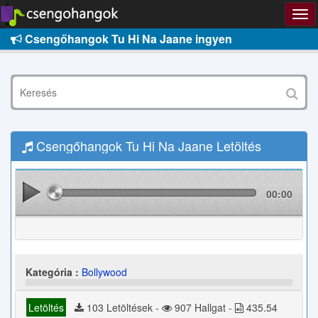
Csengőhangok Tu Hi Na Jaane ingyen
Csengőhangok Tu Hi Na Jaane Letöltés
00:00
Kategória :
Bollywood
Letöltés
103 Letöltések -
907 Hallgat -
435.54