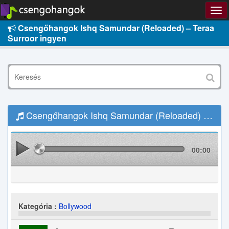
Csengőhangok Ishq Samundar (Reloaded) – Teraa
Surroor ingyen
Csengőhangok Ishq Samundar (Reloaded) – Teraa Surroor Letöltés
00:00
Kategória :
Bollywood