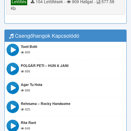
Letöltés
104 Letöltések -
909 Hallgat -
577.58
Kb
Csengőhangok Kapcsolódó
Tooti Bolti
899
POLGÁR PETI – HUN A JANI
899
Agar Tu Hota
896
Rehnuma – Rocky Handsome
925
Rita Rani
848