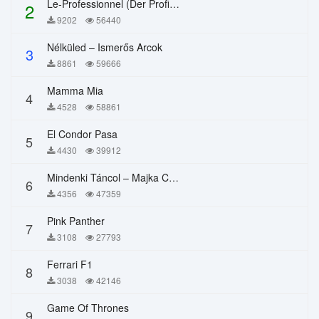
Le-Professionnel (Der Profi) – Chi Mai
2
9202
56440
Nélküled – Ismerős Arcok
3
8861
59666
Mamma Mia
4
4528
58861
El Condor Pasa
5
4430
39912
Mindenki Táncol – Majka Curtis, Péter Majoros
6
4356
47359
Pink Panther
7
3108
27793
Ferrari F1
8
3038
42146
Game Of Thrones
9