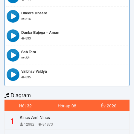
Dheere Dheere
816
Danka Bajega – Aman
893
Sab Tera
821
Vaibhav Vaidya
835
Diagram
Hét 32
Hónap 08
Év 2026
Kincs Ami Nincs
1
12982
84873