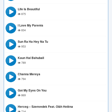
Life Is Beautiful
875
I Love My Parents
834
Sun Ra Ha Hey Na Tu
953
Kaun Hai Bahubali
789
Channa Mereya
794
Got My Eyes On You
869
Herceg – Szenvedek Feat. Oláh Heléna
714