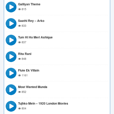
Galliyan Theme
815
Saathi Rey – Arko
833
Tum Hi Ho Meri Ashique
837
Rita Rani
848
Flute Ek Villain
1161
Most Wanted Munda
852
Tujhko Mein – 1920 London Movies
804