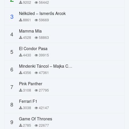
9202
56442
Nélküled – Ismerős Arcok
3
8861
59669
Mamma Mia
4
4528
58863
El Condor Pasa
5
4430
39915
Mindenki Táncol – Majka Curtis, Péter Majoros
6
4356
47361
Pink Panther
7
3108
27795
Ferrari F1
8
3038
42147
Game Of Thrones
9
2785
22677