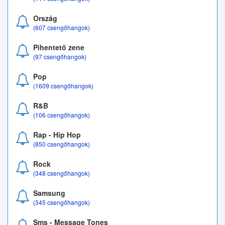
Ország
(607 csengőhangok)
Pihentető zene
(97 csengőhangok)
Pop
(1609 csengőhangok)
R&B
(106 csengőhangok)
Rap - Hip Hop
(850 csengőhangok)
Rock
(348 csengőhangok)
Samsung
(345 csengőhangok)
Sms - Message Tones