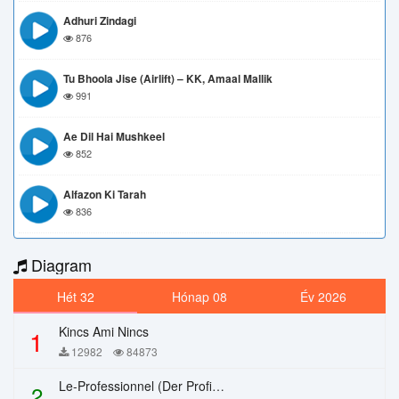
Adhuri Zindagi
876
Tu Bhoola Jise (Airlift) – KK, Amaal Mallik
991
Ae Dil Hai Mushkeel
852
Alfazon Ki Tarah
836
Diagram
Hét 32
Hónap 08
Év 2026
Kincs Ami Nincs
1
12982
84873
Le-Professionnel (Der Profi) – Chi Mai
2