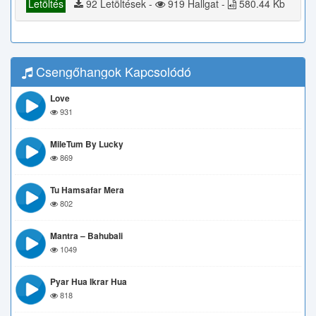
Letöltés
92 Letöltések -
919 Hallgat -
580.44 Kb
Csengőhangok Kapcsolódó
Love
931
MileTum By Lucky
869
Tu Hamsafar Mera
802
Mantra – Bahubali
1049
Pyar Hua Ikrar Hua
818