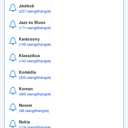
Játékok
(237 csengőhangok)
Jazz és Blues
(171 csengőhangok)
Karácsony
(109 csengőhangok)
Klasszikus
(143 csengőhangok)
Komédia
(335 csengőhangok)
Korean
(465 csengőhangok)
Nevem
(48 csengőhangok)
Nokia
(114 csengőhangok)