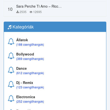
Sara Perche Ti Amo – Ricchi E Poveri
10
2535
12695
Kategóriák
Állatok
(188 csengőhangok)
Bollywood
(369 csengőhangok)
Dance
(612 csengőhangok)
Dj - Remix
(123 csengőhangok)
Electronica
(252 csengőhangok)