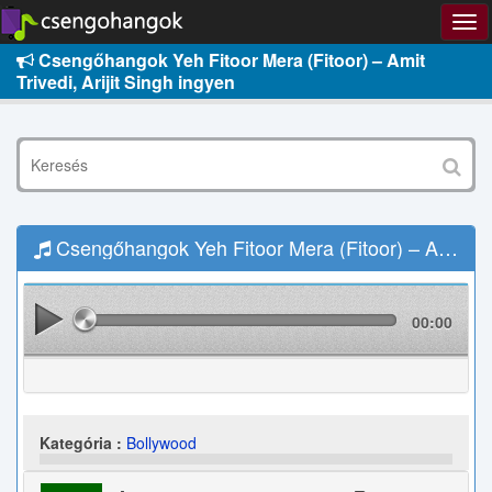
Csengőhangok Yeh Fitoor Mera (Fitoor) – Amit
Trivedi, Arijit Singh ingyen
Csengőhangok Yeh Fitoor Mera (Fitoor) – Amit Trivedi, Arijit Singh Letöltés
00:00
Kategória :
Bollywood