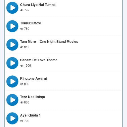
Chura Liya Hai Tumne
797
Trimurti Movi
780
Tum Mere – One Night Stand Movies
817
Sanam Re Love Theme
1306
Ringtone Awargi
869
Tere Naal Ishqa
888
Aye Khuda 1
792