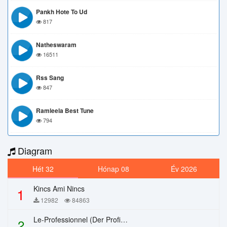
Pankh Hote To Ud
817
Natheswaram
16511
Rss Sang
847
Ramleela Best Tune
794
Diagram
Hét 32
Hónap 08
Év 2026
Kincs Ami Nincs
1
12982
84863
Le-Professionnel (Der Profi) – Chi Mai
2