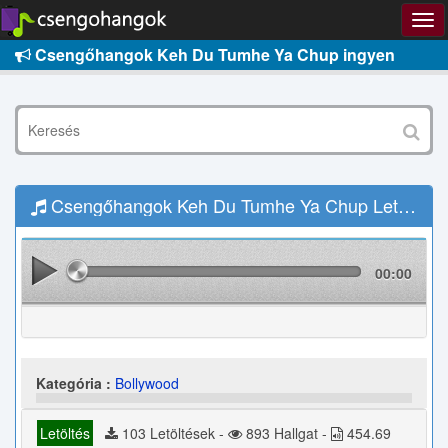
Csengőhangok Keh Du Tumhe Ya Chup ingyen
Csengőhangok Keh Du Tumhe Ya Chup Letöltés
00:00
Kategória :
Bollywood
Letöltés
103 Letöltések -
893 Hallgat -
454.69