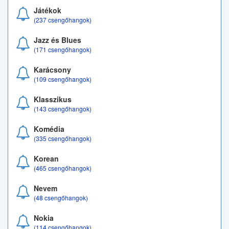
Játékok
(237 csengőhangok)
Jazz és Blues
(171 csengőhangok)
Karácsony
(109 csengőhangok)
Klasszikus
(143 csengőhangok)
Komédia
(335 csengőhangok)
Korean
(465 csengőhangok)
Nevem
(48 csengőhangok)
Nokia
(114 csengőhangok)