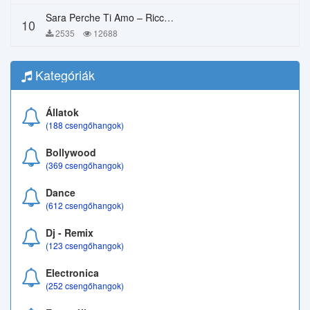
Sara Perche Ti Amo – Ricchi E Poveri
10
2535
12688
Kategóriák
Állatok
(188 csengőhangok)
Bollywood
(369 csengőhangok)
Dance
(612 csengőhangok)
Dj - Remix
(123 csengőhangok)
Electronica
(252 csengőhangok)