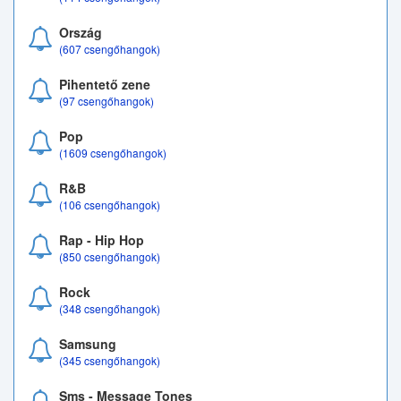
Ország
(607 csengőhangok)
Pihentető zene
(97 csengőhangok)
Pop
(1609 csengőhangok)
R&B
(106 csengőhangok)
Rap - Hip Hop
(850 csengőhangok)
Rock
(348 csengőhangok)
Samsung
(345 csengőhangok)
Sms - Message Tones