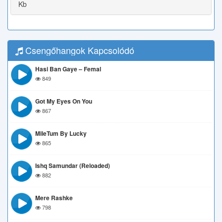
Kb
Csengőhangok Kapcsolódó
Hasi Ban Gaye – Femal
849
Got My Eyes On You
867
MileTum By Lucky
865
Ishq Samundar (Reloaded)
882
Mere Rashke
798