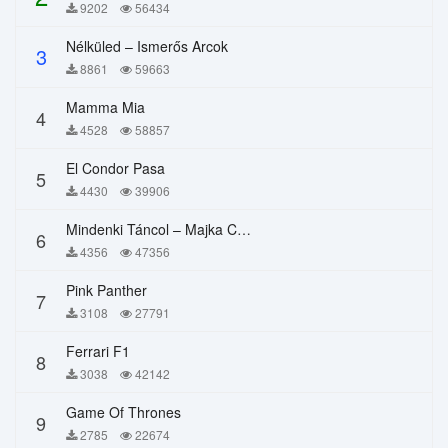
9202
56434
Nélküled – Ismerős Arcok
3
8861
59663
Mamma Mia
4
4528
58857
El Condor Pasa
5
4430
39906
Mindenki Táncol – Majka Curtis, Péter Majoros
6
4356
47356
Pink Panther
7
3108
27791
Ferrari F1
8
3038
42142
Game Of Thrones
9
2785
22674