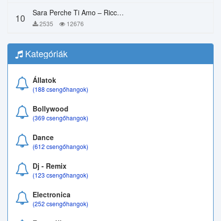
Sara Perche Ti Amo – Ricchi E Poveri
10
2535
12676
Kategóriák
Állatok
(188 csengőhangok)
Bollywood
(369 csengőhangok)
Dance
(612 csengőhangok)
Dj - Remix
(123 csengőhangok)
Electronica
(252 csengőhangok)