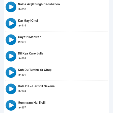
Naina Arijit Singh Badshahoo
818
Kar Gayi Chul
919
Gayatri Mantra 1
901
Dil Kya Kare Julie
824
Keh Du Tumhe Ya Chup
891
Hale Dil – HarShit Saxena
924
Gumnaam Hai Koiii
867