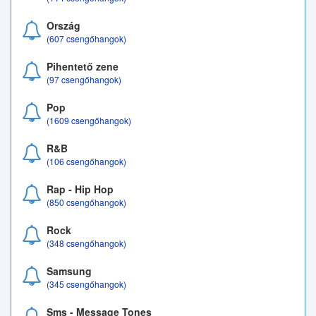
Ország
(607 csengőhangok)
Pihentető zene
(97 csengőhangok)
Pop
(1609 csengőhangok)
R&B
(106 csengőhangok)
Rap - Hip Hop
(850 csengőhangok)
Rock
(348 csengőhangok)
Samsung
(345 csengőhangok)
Sms - Message Tones