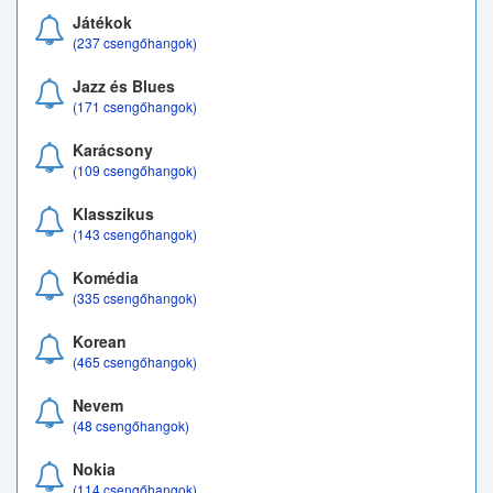
Játékok
(237 csengőhangok)
Jazz és Blues
(171 csengőhangok)
Karácsony
(109 csengőhangok)
Klasszikus
(143 csengőhangok)
Komédia
(335 csengőhangok)
Korean
(465 csengőhangok)
Nevem
(48 csengőhangok)
Nokia
(114 csengőhangok)