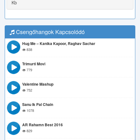
Kb
Csengőhangok Kapcsolódó
Hug Me – Kanika Kapoor, Raghav Sachar
838
Trimurti Movi
779
Valentine Mashup
752
Sanu Ik Pal Chain
1078
AR Rahamn Best 2016
829