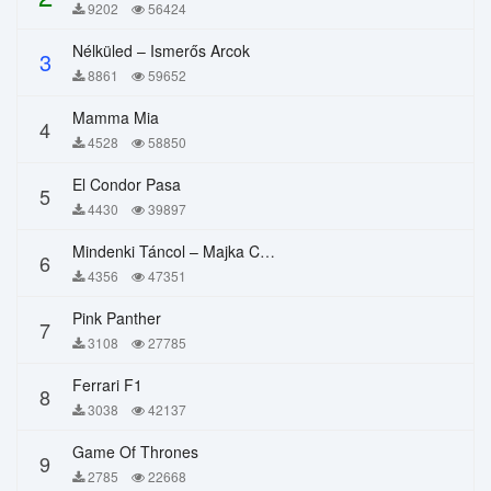
9202
56424
Nélküled – Ismerős Arcok
3
8861
59652
Mamma Mia
4
4528
58850
El Condor Pasa
5
4430
39897
Mindenki Táncol – Majka Curtis, Péter Majoros
6
4356
47351
Pink Panther
7
3108
27785
Ferrari F1
8
3038
42137
Game Of Thrones
9
2785
22668