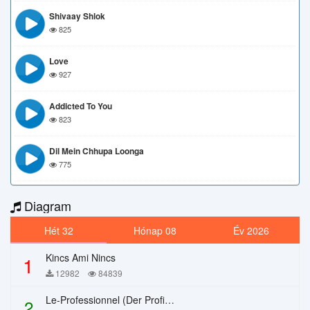
Shivaay Shlok
825
Love
927
Addicted To You
823
Dil Mein Chhupa Loonga
775
Diagram
Hét 32
Hónap 08
Év 2026
Kincs Ami Nincs
1
12982
84839
Le-Professionnel (Der Profi) – Chi Mai
2