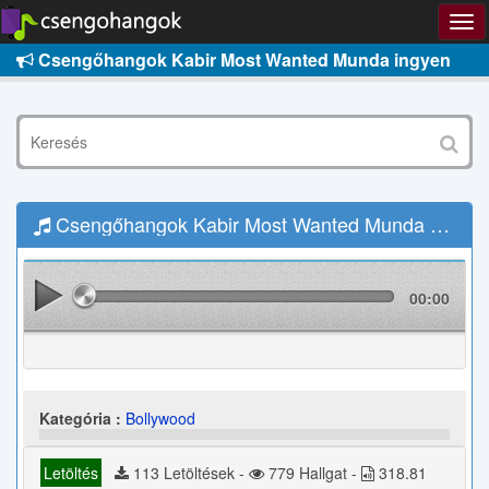
Csengőhangok Kabir Most Wanted Munda ingyen
Csengőhangok Kabir Most Wanted Munda Letöltés
00:00
Kategória :
Bollywood
Letöltés
113 Letöltések -
779 Hallgat -
318.81