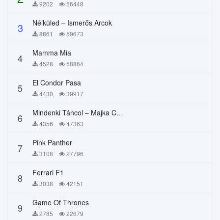
9202
56448
Nélküled – Ismerős Arcok
3
8861
59673
Mamma Mia
4
4528
58864
El Condor Pasa
5
4430
39917
Mindenki Táncol – Majka Curtis, Péter Majoros
6
4356
47363
Pink Panther
7
3108
27796
Ferrari F1
8
3038
42151
Game Of Thrones
9
2785
22679