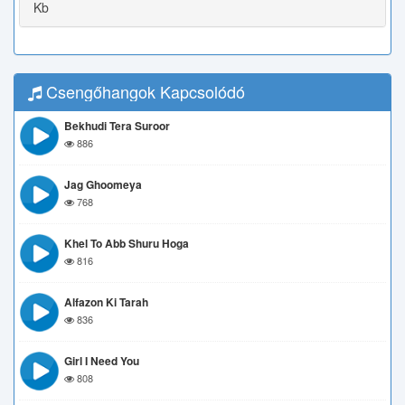
Kb
Csengőhangok Kapcsolódó
Bekhudi Tera Suroor
886
Jag Ghoomeya
768
Khel To Abb Shuru Hoga
816
Alfazon Ki Tarah
836
Girl I Need You
808