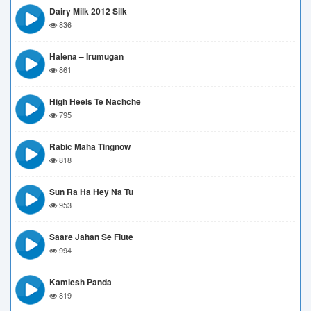
Dairy Milk 2012 Silk
836
Halena – Irumugan
861
High Heels Te Nachche
795
Rabic Maha Tingnow
818
Sun Ra Ha Hey Na Tu
953
Saare Jahan Se Flute
994
Kamlesh Panda
819