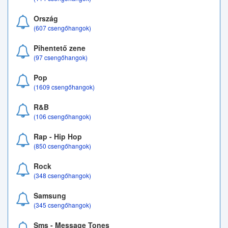
Ország
(607 csengőhangok)
Pihentető zene
(97 csengőhangok)
Pop
(1609 csengőhangok)
R&B
(106 csengőhangok)
Rap - Hip Hop
(850 csengőhangok)
Rock
(348 csengőhangok)
Samsung
(345 csengőhangok)
Sms - Message Tones