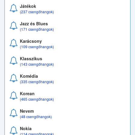
Játékok
(237 csengőhangok)
Jazz és Blues
(171 csengőhangok)
Karácsony
(109 csengőhangok)
Klasszikus
(143 csengőhangok)
Komédia
(335 csengőhangok)
Korean
(465 csengőhangok)
Nevem
(48 csengőhangok)
Nokia
(114 csengőhangok)