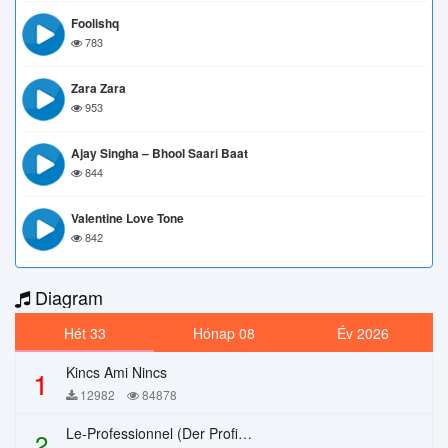
Foolishq
783
Zara Zara
953
Ajay Singha – Bhool Saari Baat
844
Valentine Love Tone
842
Diagram
Hét 33
Hónap 08
Év 2026
Kincs Ami Nincs
1
12982
84878
Le-Professionnel (Der Profi) – Chi Mai
2