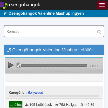
Csengőhangok Valentine Mashup ingyen
Csengőhangok Valentine Mashup Letöltés
00:00
Kategória :
Bollywood
Letöltés
105 Letöltések -
758 Hallgat -
449.39