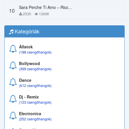
Sara Perche Ti Amo – Ricchi E Poveri
10
2535
12698
Kategóriák
Állatok
(188 csengőhangok)
Bollywood
(369 csengőhangok)
Dance
(612 csengőhangok)
Dj - Remix
(123 csengőhangok)
Electronica
(252 csengőhangok)