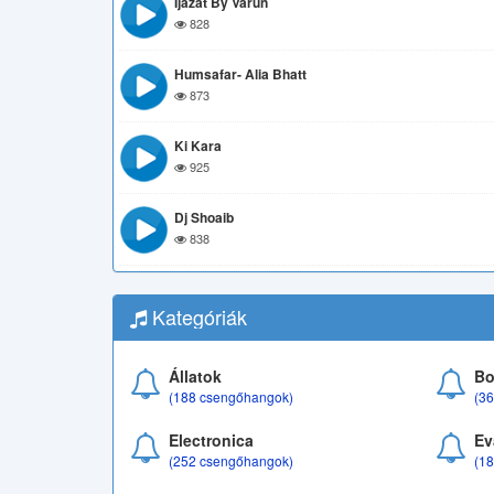
Ijazat By Varun
828
Humsafar- Alia Bhatt
873
Ki Kara
925
Dj Shoaib
838
Kategóriák
Állatok
Bo
(188 csengőhangok)
(3
Electronica
Ev
(252 csengőhangok)
(1