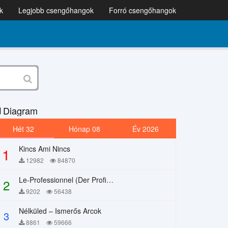
k
Legjobb csengőhangok
Forró csengőhangok
Diagram
Hét 32
Hónap 08
Év 2026
Kincs Ami Nincs
1
12982
84870
Le-Professionnel (Der Profi) – Chi Mai
2
9202
56438
Nélküled – Ismerős Arcok
3
8861
59666