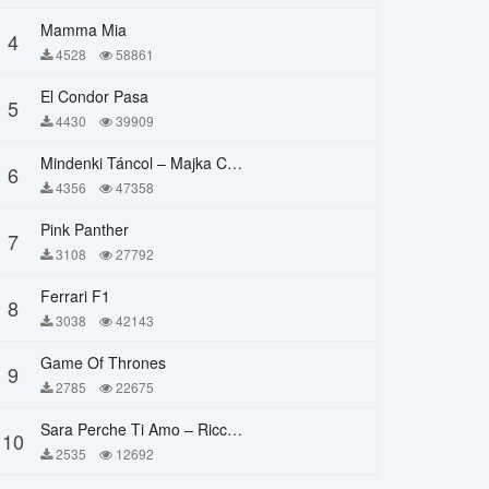
Mamma Mia
4
4528
58861
El Condor Pasa
5
4430
39909
Mindenki Táncol – Majka Curtis, Péter Majoros
6
4356
47358
Pink Panther
7
3108
27792
Ferrari F1
8
3038
42143
Game Of Thrones
9
2785
22675
Sara Perche Ti Amo – Ricchi E Poveri
10
2535
12692