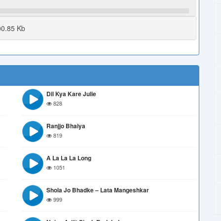
0.85 Kb
Dil Kya Kare Julie
828
Ranjjo Bhaiya
819
A La La La Long
1051
Shola Jo Bhadke – Lata Mangeshkar
999