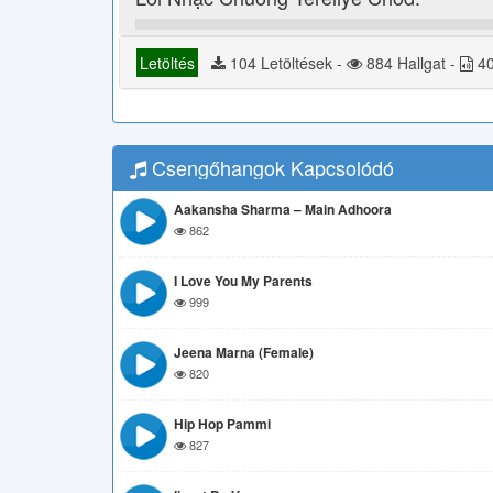
Letöltés
104 Letöltések -
884 Hallgat -
40
Csengőhangok Kapcsolódó
Aakansha Sharma – Main Adhoora
862
I Love You My Parents
999
Jeena Marna (Female)
820
Hip Hop Pammi
827