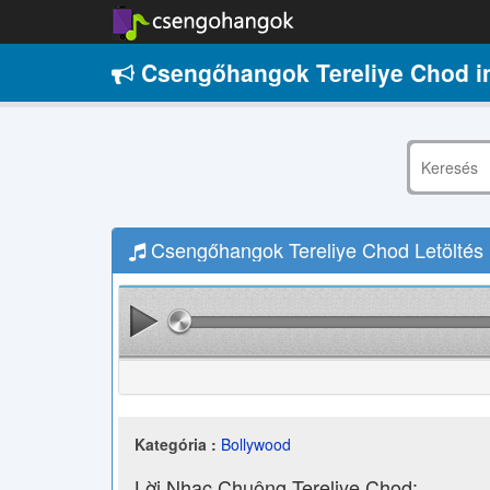
Csengőhangok Tereliye Chod i
Csengőhangok Tereliye Chod Letöltés
Kategória :
Bollywood
Lời Nhạc Chuông Tereliye Chod: