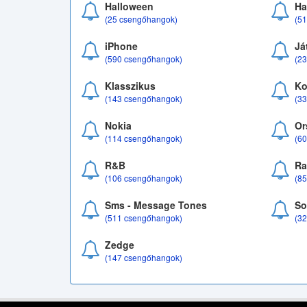
Halloween
Ha
(25 csengőhangok)
(5
iPhone
Já
(590 csengőhangok)
(2
Klasszikus
Ko
(143 csengőhangok)
(3
Nokia
Or
(114 csengőhangok)
(6
R&B
Ra
(106 csengőhangok)
(8
Sms - Message Tones
So
(511 csengőhangok)
(3
Zedge
(147 csengőhangok)