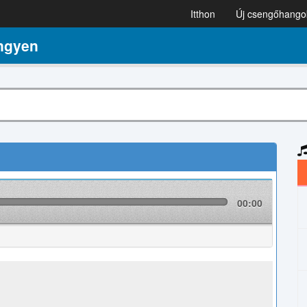
Itthon
Új csengőhango
ngyen
00:00