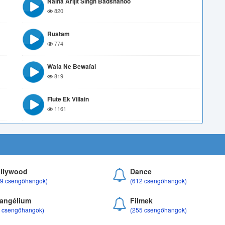
Naina Arijit Singh Badshahoo
820
Rustam
774
Wafa Ne Bewafai
819
Flute Ek Villain
1161
llywood
Dance
69 csengőhangok)
(612 csengőhangok)
angélium
Filmek
8 csengőhangok)
(255 csengőhangok)