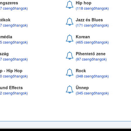
ngszeres
Hip hop
17 csengőhangok)
(118 csengőhangok)
tékok
Jazz és Blues
37 csengőhangok)
(171 csengőhangok)
média
Korean
35 csengőhangok)
(465 csengőhangok)
szág
Pihentető zene
07 csengőhangok)
(97 csengőhangok)
p - Hip Hop
Rock
50 csengőhangok)
(348 csengőhangok)
und Effects
Ünnep
22 csengőhangok)
(345 csengőhangok)