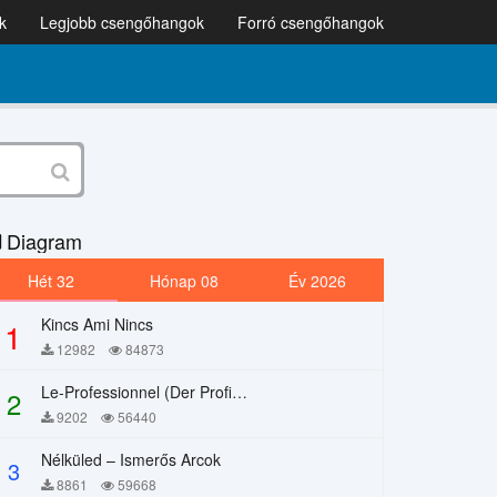
k
Legjobb csengőhangok
Forró csengőhangok
Diagram
Hét 32
Hónap 08
Év 2026
Kincs Ami Nincs
1
12982
84873
Le-Professionnel (Der Profi) – Chi Mai
2
9202
56440
Nélküled – Ismerős Arcok
3
8861
59668