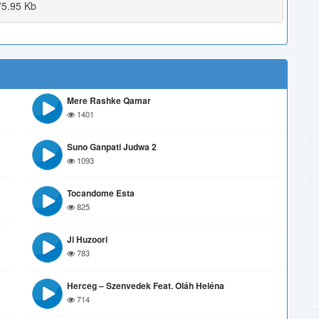
5.95 Kb
Mere Rashke Qamar
1401
Suno Ganpati Judwa 2
1093
Tocandome Esta
825
Ji Huzoori
783
Herceg – Szenvedek Feat. Oláh Heléna
714