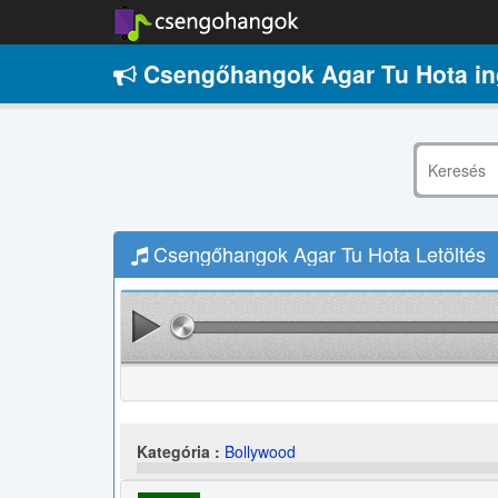
Csengőhangok Agar Tu Hota i
Csengőhangok Agar Tu Hota Letöltés
Kategória :
Bollywood