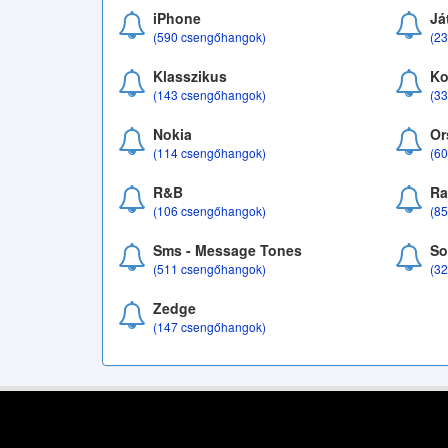
iPhone
Já
(590 csengőhangok)
(2
Klasszikus
Ko
(143 csengőhangok)
(3
Nokia
Or
(114 csengőhangok)
(6
R&B
Ra
(106 csengőhangok)
(8
Sms - Message Tones
So
(511 csengőhangok)
(3
Zedge
(147 csengőhangok)