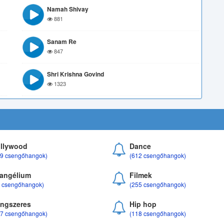
Namah Shivay
881
Sanam Re
847
Shri Krishna Govind
1323
llywood
Dance
69 csengőhangok)
(612 csengőhangok)
angélium
Filmek
8 csengőhangok)
(255 csengőhangok)
ngszeres
Hip hop
17 csengőhangok)
(118 csengőhangok)