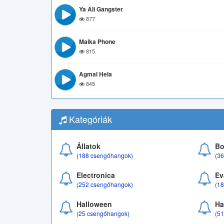
Ya Ali Gangster
877
Maika Phone
815
Agmal Hela
845
Kategóriák
Állatok
Bo
(188 csengőhangok)
(3
Electronica
Ev
(252 csengőhangok)
(1
Halloween
Ha
(25 csengőhangok)
(5