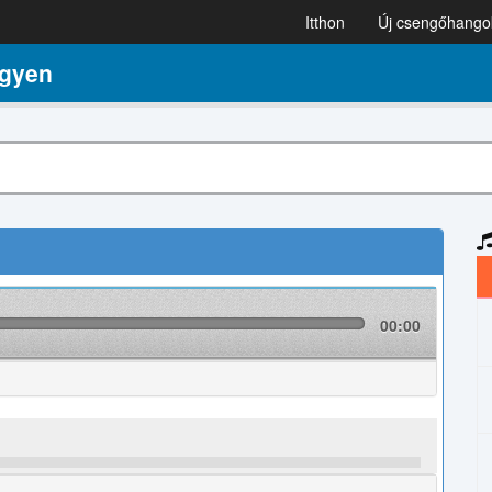
Itthon
Új csengőhango
ngyen
00:00