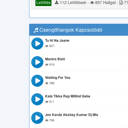
Letöltés
112 Letöltések -
897 Hallgat -
77
Csengőhangok Kapcsolódó
Tu Hi Na Jaane
907
Mantra Bahi
919
Waiting For You
788
Kala Tikka Rap Millind Gaba
911
Jee Karda Akshay Kumar Dj Mix
796