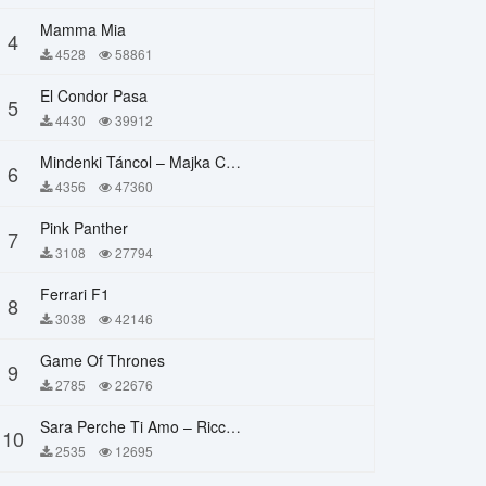
Mamma Mia
4
4528
58861
El Condor Pasa
5
4430
39912
Mindenki Táncol – Majka Curtis, Péter Majoros
6
4356
47360
Pink Panther
7
3108
27794
Ferrari F1
8
3038
42146
Game Of Thrones
9
2785
22676
Sara Perche Ti Amo – Ricchi E Poveri
10
2535
12695