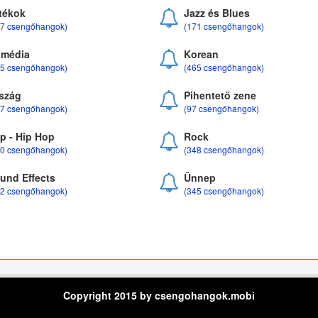
tékok
Jazz és Blues
37 csengőhangok)
(171 csengőhangok)
média
Korean
35 csengőhangok)
(465 csengőhangok)
szág
Pihentető zene
07 csengőhangok)
(97 csengőhangok)
p - Hip Hop
Rock
50 csengőhangok)
(348 csengőhangok)
und Effects
Ünnep
22 csengőhangok)
(345 csengőhangok)
Copyright 2015 by csengohangok.mobi