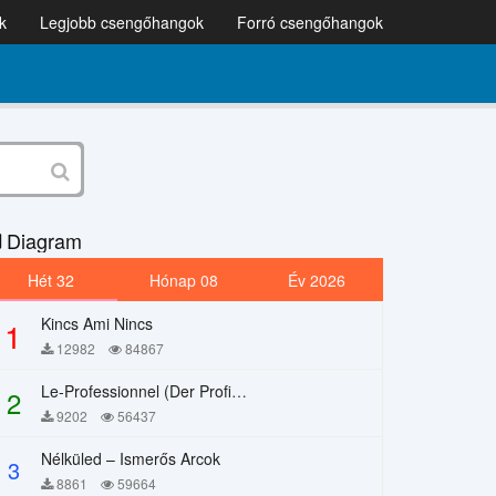
k
Legjobb csengőhangok
Forró csengőhangok
Diagram
Hét 32
Hónap 08
Év 2026
Kincs Ami Nincs
1
12982
84867
Le-Professionnel (Der Profi) – Chi Mai
2
9202
56437
Nélküled – Ismerős Arcok
3
8861
59664