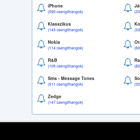
iPhone
Já
(590 csengőhangok)
(2
Klasszikus
Ko
(143 csengőhangok)
(3
Nokia
Or
(114 csengőhangok)
(6
R&B
Ra
(106 csengőhangok)
(8
Sms - Message Tones
So
(511 csengőhangok)
(3
Zedge
(147 csengőhangok)