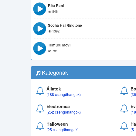
Rita Rani
846
Socha Hai Ringtone
1392
Trimurti Movi
781
Kategóriák
Állatok
Bo
(188 csengőhangok)
(3
Electronica
Ev
(252 csengőhangok)
(1
Halloween
Ha
(25 csengőhangok)
(5