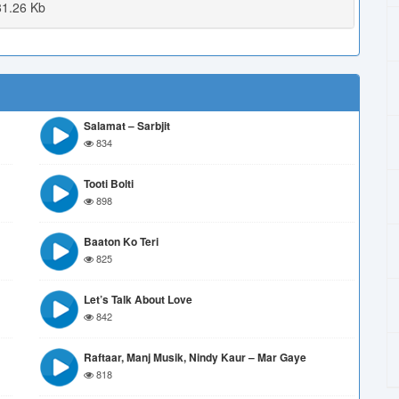
1.26 Kb
Salamat – Sarbjit
834
Tooti Bolti
898
Baaton Ko Teri
825
Let’s Talk About Love
842
Raftaar, Manj Musik, Nindy Kaur – Mar Gaye
818