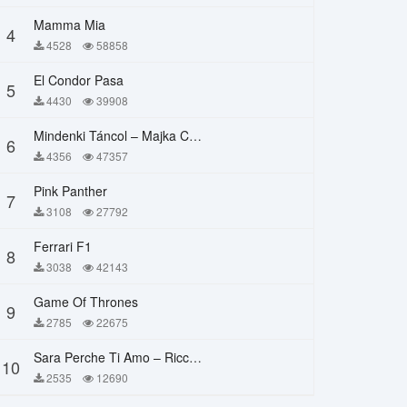
Mamma Mia
4
4528
58858
El Condor Pasa
5
4430
39908
Mindenki Táncol – Majka Curtis, Péter Majoros
6
4356
47357
Pink Panther
7
3108
27792
Ferrari F1
8
3038
42143
Game Of Thrones
9
2785
22675
Sara Perche Ti Amo – Ricchi E Poveri
10
2535
12690