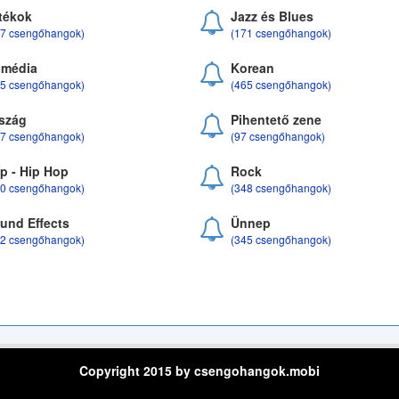
tékok
Jazz és Blues
37 csengőhangok)
(171 csengőhangok)
média
Korean
35 csengőhangok)
(465 csengőhangok)
szág
Pihentető zene
07 csengőhangok)
(97 csengőhangok)
p - Hip Hop
Rock
50 csengőhangok)
(348 csengőhangok)
und Effects
Ünnep
22 csengőhangok)
(345 csengőhangok)
Copyright 2015 by csengohangok.mobi