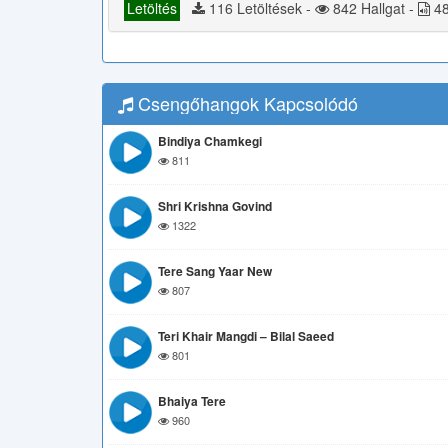
Letöltés
116 Letöltések -
842 Hallgat -
48
Csengőhangok Kapcsolódó
Bindiya Chamkegi
811
Shri Krishna Govind
1322
Tere Sang Yaar New
807
Teri Khair Mangdi – Bilal Saeed
801
Bhaiya Tere
960