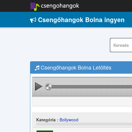
Csengőhangok Bolna ingyen
Csengőhangok Bolna Letöltés
Kategória :
Bollywood