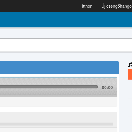
Itthon
Új csengőhango
00:00