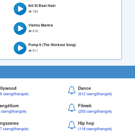
Itni Si Baat Hain
764
Vishnu Mantra
818
Pump It (The Workout Song)
911
llywood
Dance
69 csengőhangok)
(612 csengőhangok)
angélium
Filmek
8 csengőhangok)
(255 csengőhangok)
ngszeres
Hip hop
17 csengőhangok)
(118 csengőhangok)