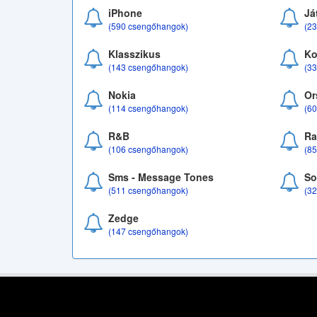
iPhone
Já
(590 csengőhangok)
(2
Klasszikus
Ko
(143 csengőhangok)
(3
Nokia
Or
(114 csengőhangok)
(6
R&B
Ra
(106 csengőhangok)
(8
Sms - Message Tones
So
(511 csengőhangok)
(3
Zedge
(147 csengőhangok)