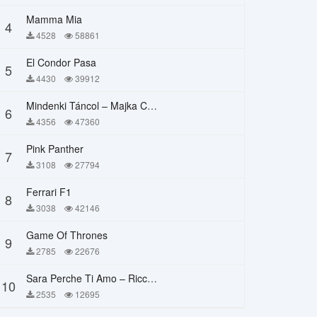
Mamma Mia
4
4528
58861
El Condor Pasa
5
4430
39912
Mindenki Táncol – Majka Curtis, Péter Majoros
6
4356
47360
Pink Panther
7
3108
27794
Ferrari F1
8
3038
42146
Game Of Thrones
9
2785
22676
Sara Perche Ti Amo – Ricchi E Poveri
10
2535
12695