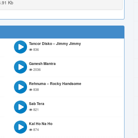
.91 Kb
Tancor Disko – Jimmy Jimmy
836
Ganesh Mantra
2036
Rehnuma – Rocky Handsome
838
Sab Tera
821
Kal Ho Na Ho
874