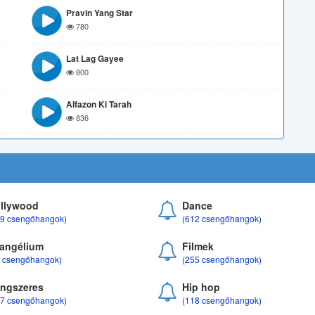
Pravin Yang Star
780
Lat Lag Gayee
800
Alfazon Ki Tarah
836
llywood
Dance
69 csengőhangok)
(612 csengőhangok)
angélium
Filmek
8 csengőhangok)
(255 csengőhangok)
ngszeres
Hip hop
17 csengőhangok)
(118 csengőhangok)