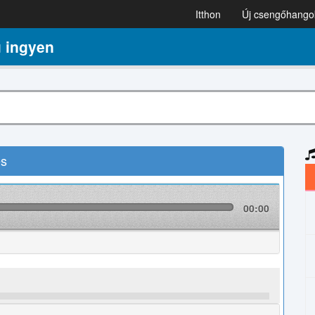
Itthon
Új csengőhango
 ingyen
és
00:00