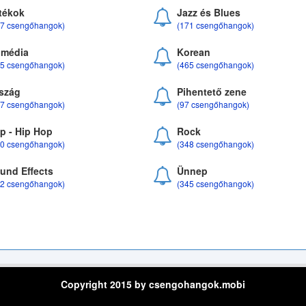
tékok
Jazz és Blues
37 csengőhangok)
(171 csengőhangok)
média
Korean
35 csengőhangok)
(465 csengőhangok)
szág
Pihentető zene
07 csengőhangok)
(97 csengőhangok)
p - Hip Hop
Rock
50 csengőhangok)
(348 csengőhangok)
und Effects
Ünnep
22 csengőhangok)
(345 csengőhangok)
Copyright 2015 by csengohangok.mobi