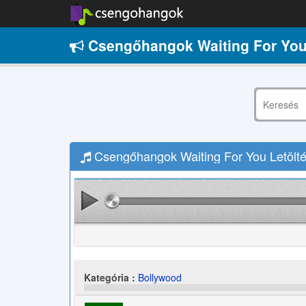
Csengőhangok Waiting For You
Csengőhangok Waiting For You Letölt
Kategória :
Bollywood