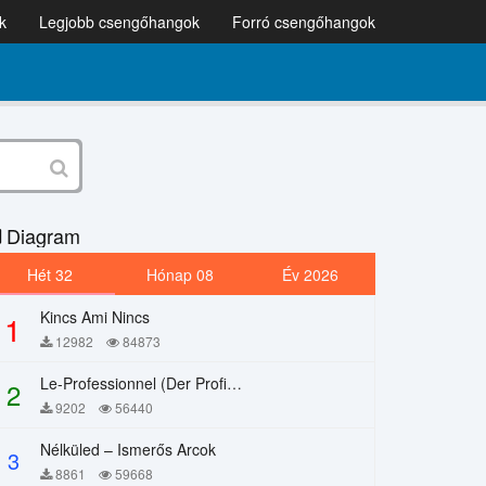
k
Legjobb csengőhangok
Forró csengőhangok
Diagram
Hét 32
Hónap 08
Év 2026
Kincs Ami Nincs
1
12982
84873
Le-Professionnel (Der Profi) – Chi Mai
2
9202
56440
Nélküled – Ismerős Arcok
3
8861
59668