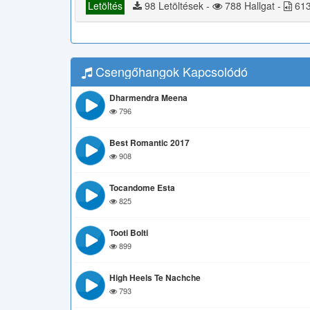
Letöltés
98 Letöltések -
788 Hallgat -
613
Csengőhangok Kapcsolódó
Dharmendra Meena
796
Best Romantic 2017
908
Tocandome Esta
825
Tooti Bolti
899
High Heels Te Nachche
793