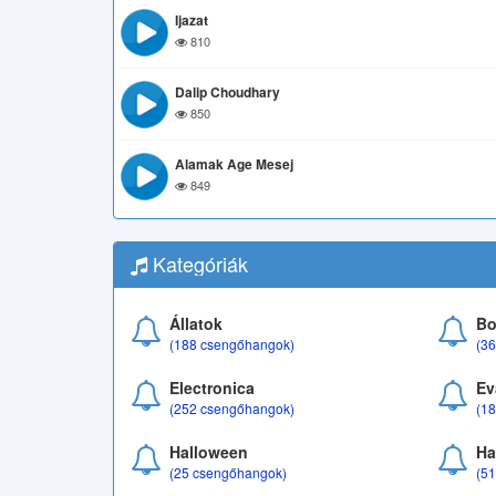
Ijazat
810
Dalip Choudhary
850
Alamak Age Mesej
849
Kategóriák
Állatok
Bo
(188 csengőhangok)
(3
Electronica
Ev
(252 csengőhangok)
(1
Halloween
Ha
(25 csengőhangok)
(5