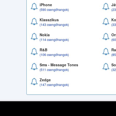
iPhone
Já
(590 csengőhangok)
(2
Klasszikus
Ko
(143 csengőhangok)
(3
Nokia
Or
(114 csengőhangok)
(6
R&B
Ra
(106 csengőhangok)
(8
Sms - Message Tones
So
(511 csengőhangok)
(3
Zedge
(147 csengőhangok)