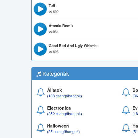
Tuff
892
Atomic Remix
934
Good Bad And Ugly Whistle
893
Kategóriák
Állatok
Bo
(188 csengőhangok)
(3
Electronica
Ev
(252 csengőhangok)
(1
Halloween
Ha
(25 csengőhangok)
(5