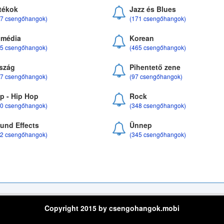
tékok
Jazz és Blues
37 csengőhangok)
(171 csengőhangok)
média
Korean
35 csengőhangok)
(465 csengőhangok)
szág
Pihentető zene
07 csengőhangok)
(97 csengőhangok)
p - Hip Hop
Rock
50 csengőhangok)
(348 csengőhangok)
und Effects
Ünnep
22 csengőhangok)
(345 csengőhangok)
Copyright 2015 by csengohangok.mobi