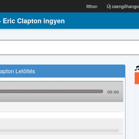
Itthon
Új csengőhango
 Eric Clapton ingyen
apton Letöltés
00:00