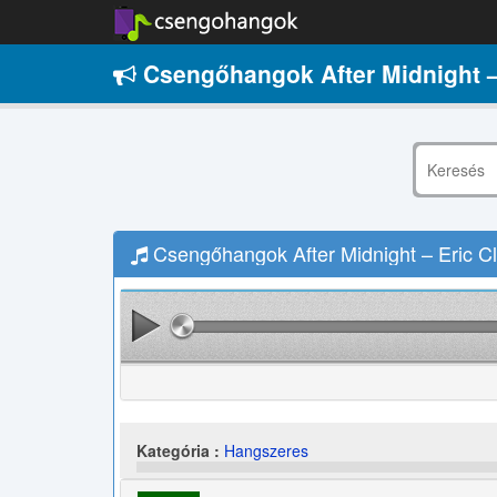
Csengőhangok After Midnight –
Csengőhangok After Midnight – Eric Cl
Kategória :
Hangszeres