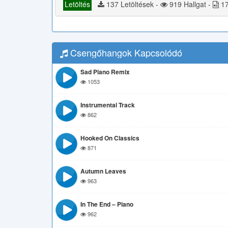
Letöltés
137 Letöltések -
919 Hallgat -
17
Csengőhangok Kapcsolódó
Sad Piano Remix
1053
Instrumental Track
862
Hooked On Classics
871
Autumn Leaves
963
In The End – Piano
962