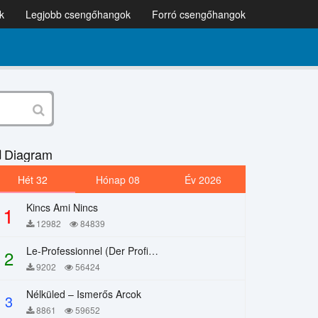
k
Legjobb csengőhangok
Forró csengőhangok
Diagram
Hét 32
Hónap 08
Év 2026
Kincs Ami Nincs
1
12982
84839
Le-Professionnel (Der Profi) – Chi Mai
2
9202
56424
Nélküled – Ismerős Arcok
3
8861
59652