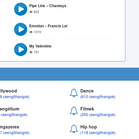
Pipe Line – Chantays
922
Emotion – Francis Lai
1019
My Valentine
791
llywood
Dance
69 csengőhangok)
(612 csengőhangok)
angélium
Filmek
8 csengőhangok)
(255 csengőhangok)
ngszeres
Hip hop
17 csengőhangok)
(118 csengőhangok)