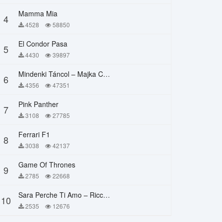
Mamma Mia
4
4528
58850
El Condor Pasa
5
4430
39897
Mindenki Táncol – Majka Curtis, Péter Majoros
6
4356
47351
Pink Panther
7
3108
27785
Ferrari F1
8
3038
42137
Game Of Thrones
9
2785
22668
Sara Perche Ti Amo – Ricchi E Poveri
10
2535
12676