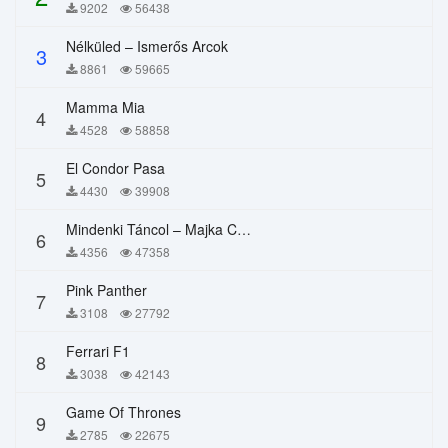
9202
56438
Nélküled – Ismerős Arcok
3
8861
59665
Mamma Mia
4
4528
58858
El Condor Pasa
5
4430
39908
Mindenki Táncol – Majka Curtis, Péter Majoros
6
4356
47358
Pink Panther
7
3108
27792
Ferrari F1
8
3038
42143
Game Of Thrones
9
2785
22675