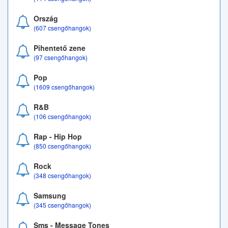
Ország
(607 csengőhangok)
Pihentető zene
(97 csengőhangok)
Pop
(1609 csengőhangok)
R&B
(106 csengőhangok)
Rap - Hip Hop
(850 csengőhangok)
Rock
(348 csengőhangok)
Samsung
(345 csengőhangok)
Sms - Message Tones