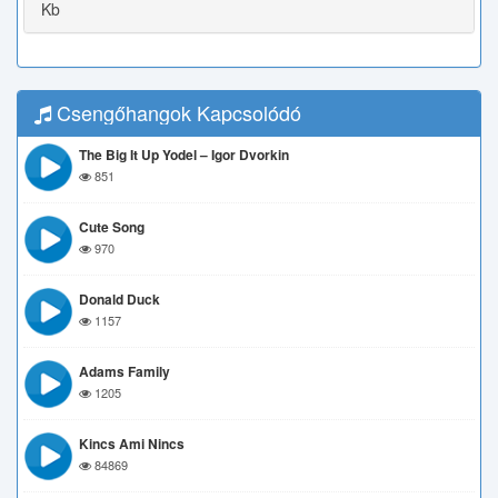
Kb
Csengőhangok Kapcsolódó
The Big It Up Yodel – Igor Dvorkin
851
Cute Song
970
Donald Duck
1157
Adams Family
1205
Kincs Ami Nincs
84869