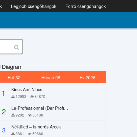
k
Legjobb csengőhangok
Forró csengőhangok
Diagram
Hét 32
Hónap 08
Év 2026
Kincs Ami Nincs
1
12982
84870
Le-Professionnel (Der Profi) – Chi Mai
2
9202
56438
Nélküled – Ismerős Arcok
3
8861
59666