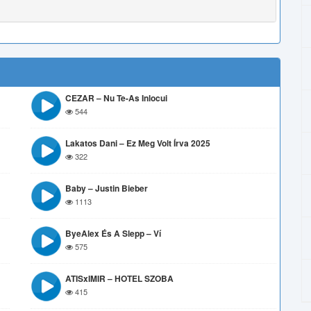
CEZAR – Nu Te-As Inlocui
544
Lakatos Dani – Ez Meg Volt Írva 2025
322
Baby – Justin Bieber
1113
ByeAlex És A Slepp – Ví
575
ATISxIMIR – HOTEL SZOBA
415