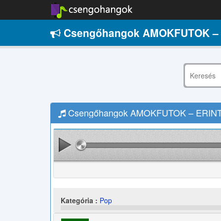
Csengőhangok AMOKFUTOK – 
Csengőhangok AMOKFUTOK – ERINTS
Kategória :
Pop