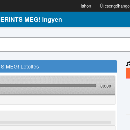
Itthon
Új csengőhango
ERINTS MEG! ingyen
 MEG! Letöltés
00:00