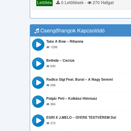
Letöltés
0 Letöltések -
270 Hallgat
Csengőhangok Kapcsolódó
Take A Bow – Rihanna
1298
Belinda – Cactus
630
Radics Gigi Feat. Burai – A Nagy Semmi
266
Polgár Peti – Kolbász Himnusz
384
EGRI X J.MELO – GYERE TESTVÉREM Dal
372