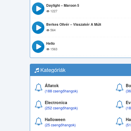
Daylight – Maroon 5
1227
Berkes Olivér – Visszakér A Múlt
564
Hello
1563
Kategóriák
Állatok
Bo
(188 csengőhangok)
(3
Electronica
Ev
(252 csengőhangok)
(1
Halloween
Ha
(25 csengőhangok)
(5