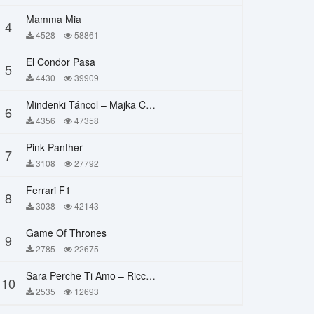
Mamma Mia
4
4528
58861
El Condor Pasa
5
4430
39909
Mindenki Táncol – Majka Curtis, Péter Majoros
6
4356
47358
Pink Panther
7
3108
27792
Ferrari F1
8
3038
42143
Game Of Thrones
9
2785
22675
Sara Perche Ti Amo – Ricchi E Poveri
10
2535
12693