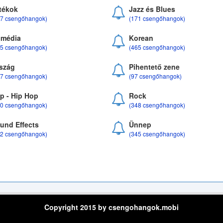
tékok
Jazz és Blues
37 csengőhangok)
(171 csengőhangok)
média
Korean
35 csengőhangok)
(465 csengőhangok)
szág
Pihentető zene
07 csengőhangok)
(97 csengőhangok)
p - Hip Hop
Rock
50 csengőhangok)
(348 csengőhangok)
und Effects
Ünnep
22 csengőhangok)
(345 csengőhangok)
Copyright 2015 by csengohangok.mobi