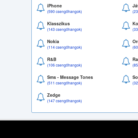
iPhone
Já
(590 csengőhangok)
(2
Klasszikus
Ko
(143 csengőhangok)
(3
Nokia
Or
(114 csengőhangok)
(6
R&B
Ra
(106 csengőhangok)
(8
Sms - Message Tones
So
(511 csengőhangok)
(3
Zedge
(147 csengőhangok)