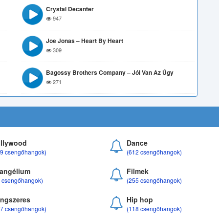
Crystal Decanter
947
Joe Jonas – Heart By Heart
309
Bagossy Brothers Company – Jól Van Az Úgy
271
llywood
Dance
69 csengőhangok)
(612 csengőhangok)
angélium
Filmek
8 csengőhangok)
(255 csengőhangok)
ngszeres
Hip hop
17 csengőhangok)
(118 csengőhangok)