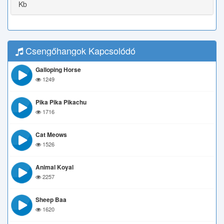
Kb
Csengőhangok Kapcsolódó
Galloping Horse
1249
Pika Pika Pikachu
1716
Cat Meows
1526
Animal Koyal
2257
Sheep Baa
1620