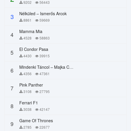
9202
56443
Nélküled – Ismerős Arcok
3
8861
59669
Mamma Mia
4
4528
58863
El Condor Pasa
5
4430
39915
Mindenki Táncol – Majka Curtis, Péter Majoros
6
4356
47361
Pink Panther
7
3108
27795
Ferrari F1
8
3038
42147
Game Of Thrones
9
2785
22677