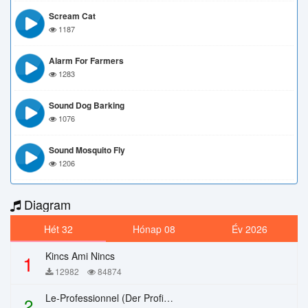
Scream Cat
1187
Alarm For Farmers
1283
Sound Dog Barking
1076
Sound Mosquito Fly
1206
Diagram
Hét 32
Hónap 08
Év 2026
Kincs Ami Nincs
1
12982
84874
Le-Professionnel (Der Profi) – Chi Mai
2