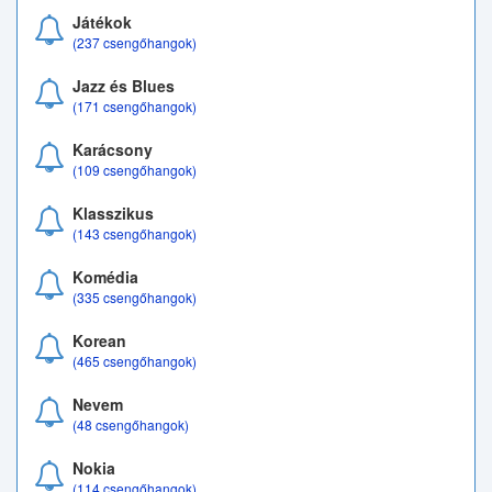
Játékok
(237 csengőhangok)
Jazz és Blues
(171 csengőhangok)
Karácsony
(109 csengőhangok)
Klasszikus
(143 csengőhangok)
Komédia
(335 csengőhangok)
Korean
(465 csengőhangok)
Nevem
(48 csengőhangok)
Nokia
(114 csengőhangok)