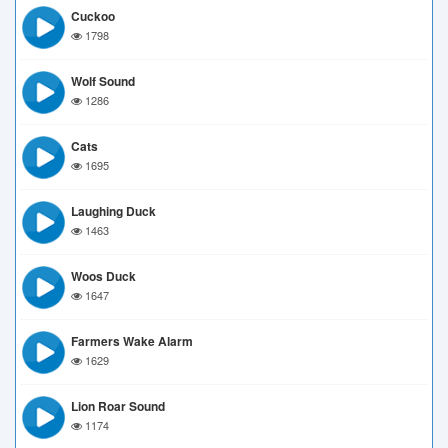
Cuckoo
1798
Wolf Sound
1286
Cats
1695
Laughing Duck
1463
Woos Duck
1647
Farmers Wake Alarm
1629
Lion Roar Sound
1174