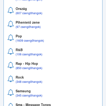
Ország
(607 csengőhangok)
Pihentető zene
(97 csengőhangok)
Pop
(1609 csengőhangok)
R&B
(106 csengőhangok)
Rap - Hip Hop
(850 csengőhangok)
Rock
(348 csengőhangok)
Samsung
(345 csengőhangok)
Sms - Message Tones