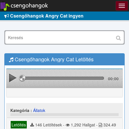
Csengőhangok Angry Cat ingyen
Csengőhangok Angry Cat Letöltés
00:00
Kategória :
Állatok
Letöltés
146 Letöltések -
1,292 Hallgat -
324.49