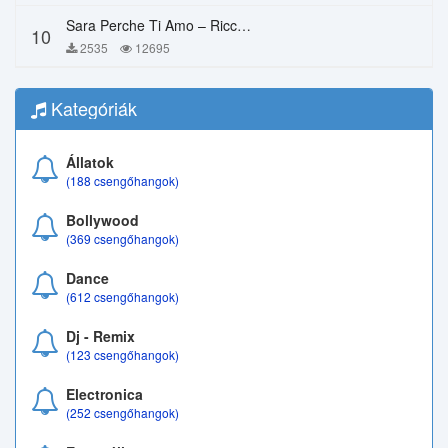
Sara Perche Ti Amo – Ricchi E Poveri
10
2535
12695
Kategóriák
Állatok
(188 csengőhangok)
Bollywood
(369 csengőhangok)
Dance
(612 csengőhangok)
Dj - Remix
(123 csengőhangok)
Electronica
(252 csengőhangok)