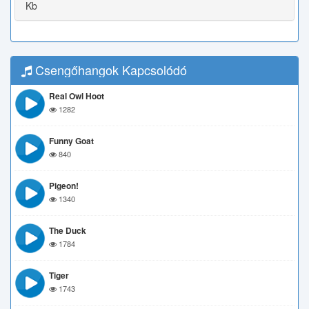
Kb
Csengőhangok Kapcsolódó
Real Owl Hoot
1282
Funny Goat
840
Pigeon!
1340
The Duck
1784
Tiger
1743