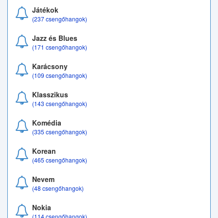
Játékok
(237 csengőhangok)
Jazz és Blues
(171 csengőhangok)
Karácsony
(109 csengőhangok)
Klasszikus
(143 csengőhangok)
Komédia
(335 csengőhangok)
Korean
(465 csengőhangok)
Nevem
(48 csengőhangok)
Nokia
(114 csengőhangok)