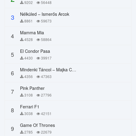
9202
56448
Nélküled – Ismerős Arcok
3
8861
59673
Mamma Mia
4
4528
58864
El Condor Pasa
5
4430
39917
Mindenki Táncol – Majka Curtis, Péter Majoros
6
4356
47363
Pink Panther
7
3108
27796
Ferrari F1
8
3038
42151
Game Of Thrones
9
2785
22679