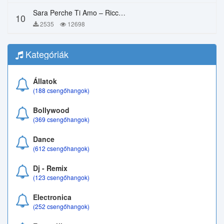
Sara Perche Ti Amo – Ricchi E Poveri
10
2535
12698
Kategóriák
Állatok
(188 csengőhangok)
Bollywood
(369 csengőhangok)
Dance
(612 csengőhangok)
Dj - Remix
(123 csengőhangok)
Electronica
(252 csengőhangok)