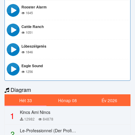
Rooster Alarm
1645
Cattle Ranch
1051
Lóbeszélgetés
1846
Eagle Sound
1256
Diagram
Hét 33
Hónap 08
Év 2026
Kincs Ami Nincs
1
12982
84878
Le-Professionnel (Der Profi) – Chi Mai
2