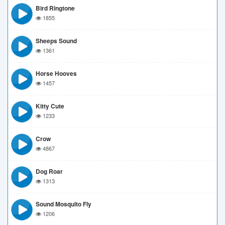
Bird Ringtone
1855
Sheeps Sound
1361
Horse Hooves
1457
Kitty Cute
1233
Crow
4867
Dog Roar
1313
Sound Mosquito Fly
1206