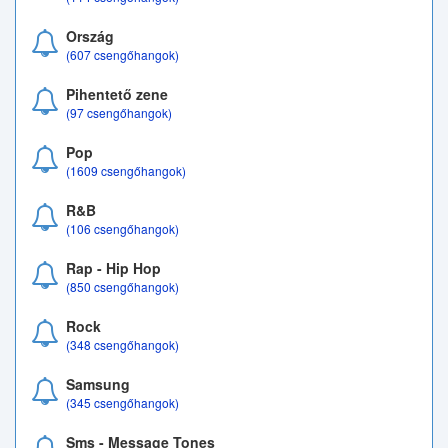
Ország
(607 csengőhangok)
Pihentető zene
(97 csengőhangok)
Pop
(1609 csengőhangok)
R&B
(106 csengőhangok)
Rap - Hip Hop
(850 csengőhangok)
Rock
(348 csengőhangok)
Samsung
(345 csengőhangok)
Sms - Message Tones