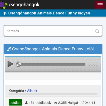
Csengőhangok Animals Dance Funny ingyen
Csengőhangok Animals Dance Funny Letöltés
00:00
Kategória :
Állatok
Letöltés
151 Letöltések -
2,355 Hallgat -
244.11