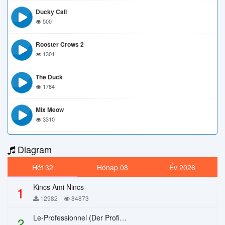
Ducky Call
500
Rooster Crows 2
1301
The Duck
1784
Mix Meow
3310
Diagram
Hét 32
Hónap 08
Év 2026
Kincs Ami Nincs
1
12982
84873
Le-Professionnel (Der Profi) – Chi Mai
2