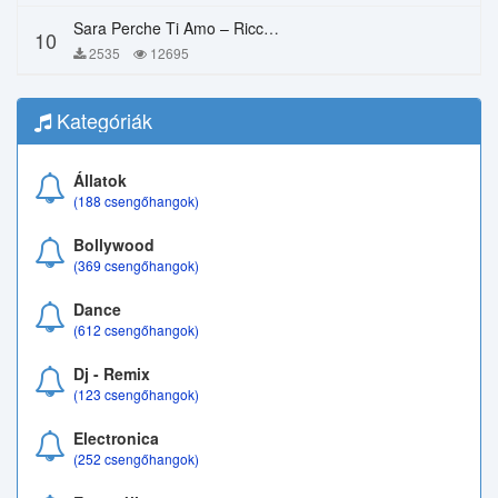
Sara Perche Ti Amo – Ricchi E Poveri
10
2535
12695
Kategóriák
Állatok
(188 csengőhangok)
Bollywood
(369 csengőhangok)
Dance
(612 csengőhangok)
Dj - Remix
(123 csengőhangok)
Electronica
(252 csengőhangok)