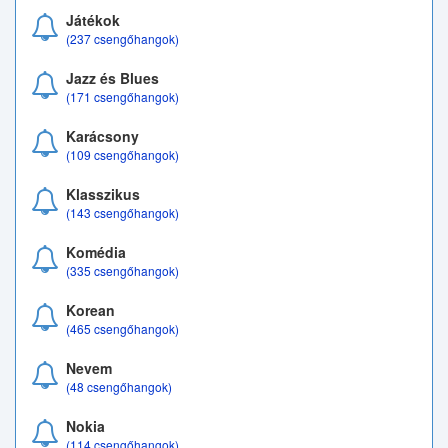
Játékok
(237 csengőhangok)
Jazz és Blues
(171 csengőhangok)
Karácsony
(109 csengőhangok)
Klasszikus
(143 csengőhangok)
Komédia
(335 csengőhangok)
Korean
(465 csengőhangok)
Nevem
(48 csengőhangok)
Nokia
(114 csengőhangok)