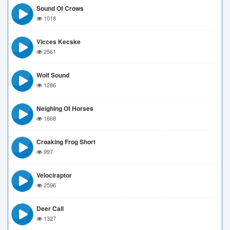
Sound Of Crows
1018
Vicces Kecske
2561
Wolf Sound
1286
Neighing Of Horses
1668
Croaking Frog Short
997
Velociraptor
2596
Deer Call
1327