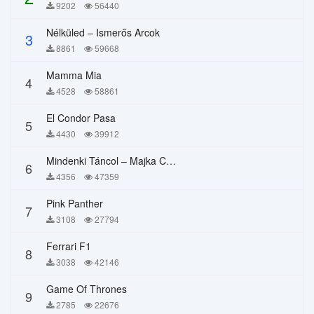
9202
56440
Nélküled – Ismerős Arcok
3
8861
59668
Mamma Mia
4
4528
58861
El Condor Pasa
5
4430
39912
Mindenki Táncol – Majka Curtis, Péter Majoros
6
4356
47359
Pink Panther
7
3108
27794
Ferrari F1
8
3038
42146
Game Of Thrones
9
2785
22676