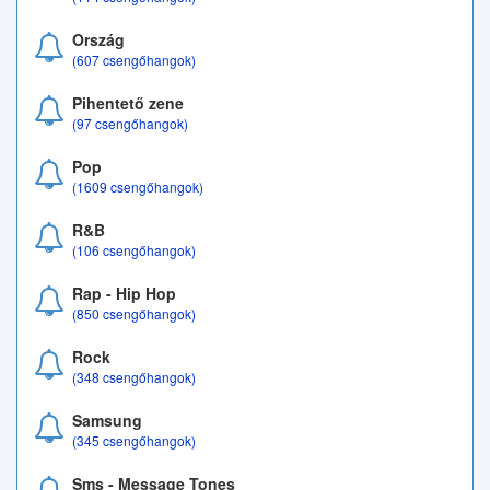
Ország
(607 csengőhangok)
Pihentető zene
(97 csengőhangok)
Pop
(1609 csengőhangok)
R&B
(106 csengőhangok)
Rap - Hip Hop
(850 csengőhangok)
Rock
(348 csengőhangok)
Samsung
(345 csengőhangok)
Sms - Message Tones