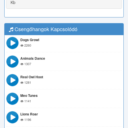
Kb
Csengőhangok Kapcsolódó
Dogs Growl
2260
Animals Dance
1307
Real Owl Hoot
1281
Meo Tunes
1141
Lions Roar
1196