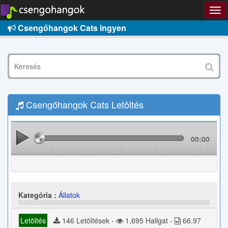
Csengőhangok Cats ingyen
Csengőhangok Cats Letöltés
00:00
Kategória :
Állatok
Letöltés
146 Letöltések -
1,695 Hallgat -
66.97