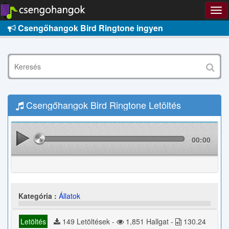
Csengőhangok Bird Ringtone ingyen
Csengőhangok Bird Ringtone Letöltés
00:00
Kategória :
Állatok
Letöltés
149 Letöltések -
1,851 Hallgat -
130.24