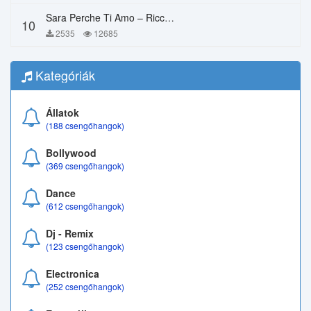
Sara Perche Ti Amo – Ricchi E Poveri
10
2535
12685
Kategóriák
Állatok
(188 csengőhangok)
Bollywood
(369 csengőhangok)
Dance
(612 csengőhangok)
Dj - Remix
(123 csengőhangok)
Electronica
(252 csengőhangok)