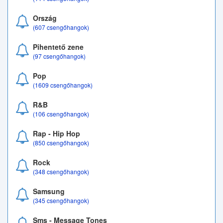
Ország
(607 csengőhangok)
Pihentető zene
(97 csengőhangok)
Pop
(1609 csengőhangok)
R&B
(106 csengőhangok)
Rap - Hip Hop
(850 csengőhangok)
Rock
(348 csengőhangok)
Samsung
(345 csengőhangok)
Sms - Message Tones