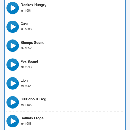
Donkey Hungry
1891
Cats
1690
Sheeps Sound
1357
Fox Sound
1293
Lion
1964
Gluttonous Dog
1103
Sounds Frogs
1508