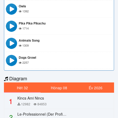
Owls
1392
Pika Pika Pikachu
1714
Animals Song
1309
Dogs Growl
2257
Diagram
Hét 32
Hónap 08
Év 2026
Kincs Ami Nincs
1
12982
84853
Le-Professionnel (Der Profi) – Chi Mai
2