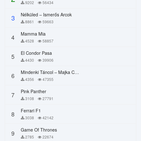
9202
56434
Nélküled – Ismerős Arcok
3
8861
59663
Mamma Mia
4
4528
58857
El Condor Pasa
5
4430
39906
Mindenki Táncol – Majka Curtis, Péter Majoros
6
4356
47355
Pink Panther
7
3108
27791
Ferrari F1
8
3038
42142
Game Of Thrones
9
2785
22674