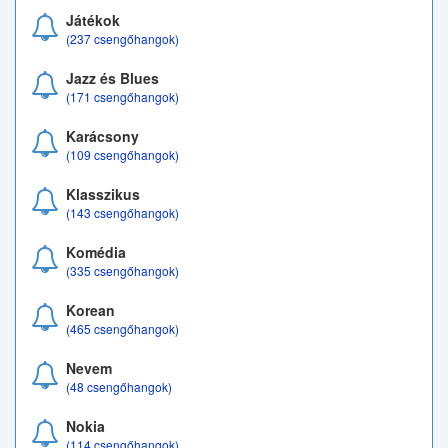
Játékok
(237 csengőhangok)
Jazz és Blues
(171 csengőhangok)
Karácsony
(109 csengőhangok)
Klasszikus
(143 csengőhangok)
Komédia
(335 csengőhangok)
Korean
(465 csengőhangok)
Nevem
(48 csengőhangok)
Nokia
(114 csengőhangok)