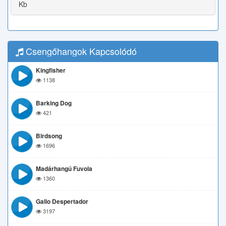
Kb
Csengőhangok Kapcsolódó
Kingfisher
1138
Barking Dog
421
Birdsong
1696
Madárhangú Fuvola
1360
Gallo Despertador
3197