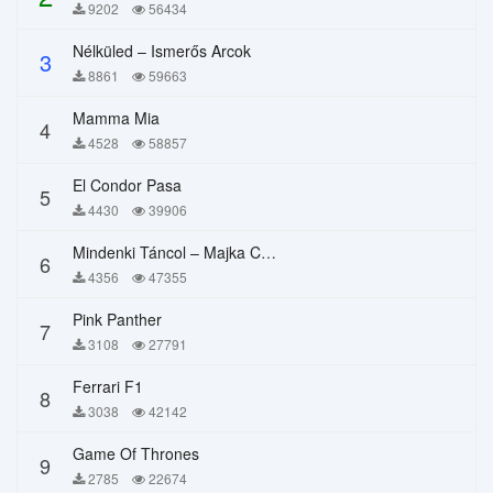
9202
56434
Nélküled – Ismerős Arcok
3
8861
59663
Mamma Mia
4
4528
58857
El Condor Pasa
5
4430
39906
Mindenki Táncol – Majka Curtis, Péter Majoros
6
4356
47355
Pink Panther
7
3108
27791
Ferrari F1
8
3038
42142
Game Of Thrones
9
2785
22674