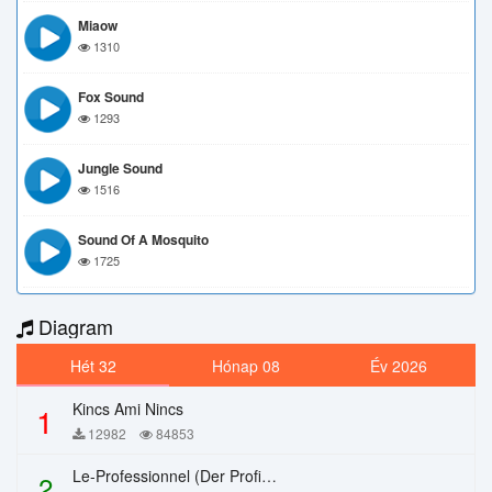
Miaow
1310
Fox Sound
1293
Jungle Sound
1516
Sound Of A Mosquito
1725
Diagram
Hét 32
Hónap 08
Év 2026
Kincs Ami Nincs
1
12982
84853
Le-Professionnel (Der Profi) – Chi Mai
2