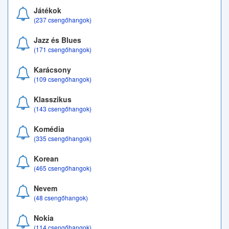
Játékok
(237 csengőhangok)
Jazz és Blues
(171 csengőhangok)
Karácsony
(109 csengőhangok)
Klasszikus
(143 csengőhangok)
Komédia
(335 csengőhangok)
Korean
(465 csengőhangok)
Nevem
(48 csengőhangok)
Nokia
(114 csengőhangok)