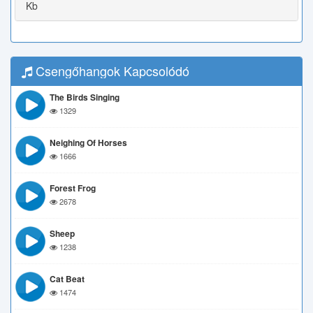
Kb
Csengőhangok Kapcsolódó
The Birds Singing
1329
Neighing Of Horses
1666
Forest Frog
2678
Sheep
1238
Cat Beat
1474