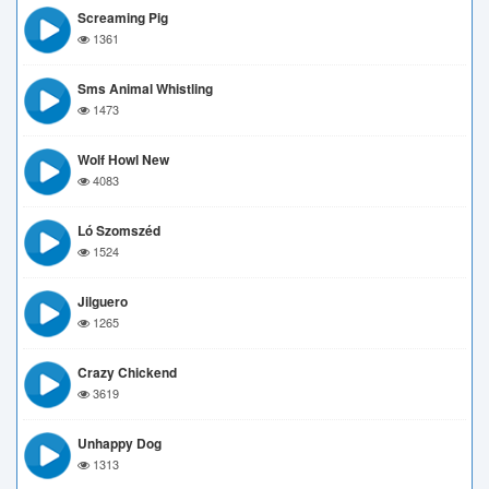
Screaming Pig
1361
Sms Animal Whistling
1473
Wolf Howl New
4083
Ló Szomszéd
1524
Jilguero
1265
Crazy Chickend
3619
Unhappy Dog
1313