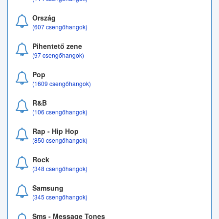
Ország
(607 csengőhangok)
Pihentető zene
(97 csengőhangok)
Pop
(1609 csengőhangok)
R&B
(106 csengőhangok)
Rap - Hip Hop
(850 csengőhangok)
Rock
(348 csengőhangok)
Samsung
(345 csengőhangok)
Sms - Message Tones