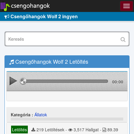
Csengőhangok Wolf 2 ingyen
Csengőhangok Wolf 2 Letöltés
00:00
Kategória :
Állatok
Letöltés
219 Letöltések -
3,517 Hallgat -
89.39