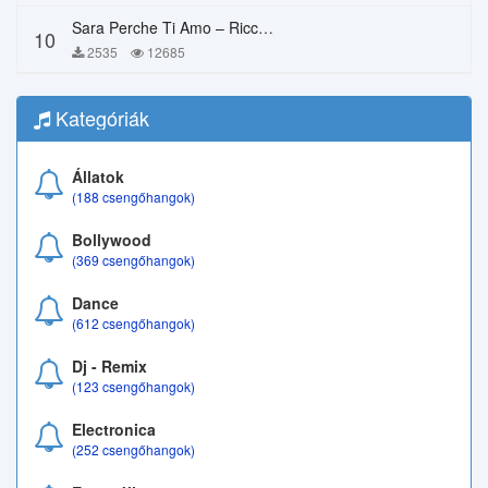
Sara Perche Ti Amo – Ricchi E Poveri
10
2535
12685
Kategóriák
Állatok
(188 csengőhangok)
Bollywood
(369 csengőhangok)
Dance
(612 csengőhangok)
Dj - Remix
(123 csengőhangok)
Electronica
(252 csengőhangok)