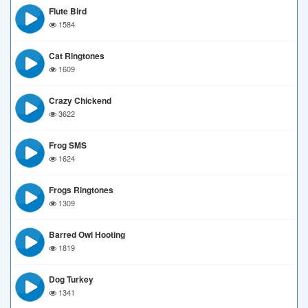
Flute Bird
1584
Cat Ringtones
1609
Crazy Chickend
3622
Frog SMS
1624
Frogs Ringtones
1309
Barred Owl Hooting
1819
Dog Turkey
1341