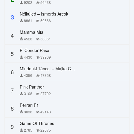
9202
56438
Nélküled – Ismerős Arcok
3
8861
59666
Mamma Mia
4
4528
58861
El Condor Pasa
5
4430
39909
Mindenki Táncol – Majka Curtis, Péter Majoros
6
4356
47358
Pink Panther
7
3108
27792
Ferrari F1
8
3038
42143
Game Of Thrones
9
2785
22675