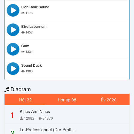
Lion Roar Sound
1173
Bird Laburnum
1457
Cow
1331
Sound Duck
1383
Diagram
Hét 32
Hónap 08
Év 2026
Kincs Ami Nincs
1
12982
84870
Le-Professionnel (Der Profi) – Chi Mai
2