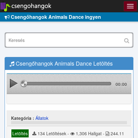
Csengőhangok Animals Dance ingyen
Csengőhangok Animals Dance Letöltés
00:00
Kategória :
Állatok
Letöltés
134 Letöltések -
1,306 Hallgat -
244.11