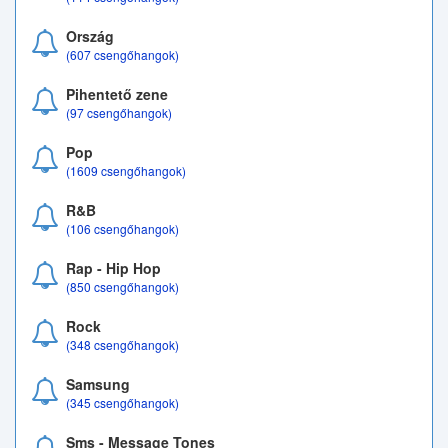
Ország
(607 csengőhangok)
Pihentető zene
(97 csengőhangok)
Pop
(1609 csengőhangok)
R&B
(106 csengőhangok)
Rap - Hip Hop
(850 csengőhangok)
Rock
(348 csengőhangok)
Samsung
(345 csengőhangok)
Sms - Message Tones