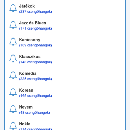
Játékok
(237 csengőhangok)
Jazz és Blues
(171 csengőhangok)
Karácsony
(109 csengőhangok)
Klasszikus
(143 csengőhangok)
Komédia
(335 csengőhangok)
Korean
(465 csengőhangok)
Nevem
(48 csengőhangok)
Nokia
(114 csengőhangok)