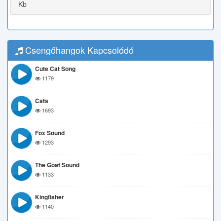
Kb
Csengőhangok Kapcsolódó
Cute Cat Song
1179
Cats
1693
Fox Sound
1293
The Goat Sound
1133
Kingfisher
1140