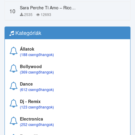
Sara Perche Ti Amo – Ricchi E Poveri
10
2535
12693
Kategóriák
Állatok
(188 csengőhangok)
Bollywood
(369 csengőhangok)
Dance
(612 csengőhangok)
Dj - Remix
(123 csengőhangok)
Electronica
(252 csengőhangok)