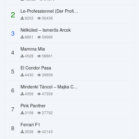
Le-Professionnel (Der Profi) – Chi Mai
2
9202
56438
Nélküled – Ismerős Arcok
3
8861
59666
Mamma Mia
4
4528
58861
El Condor Pasa
5
4430
39909
Mindenki Táncol – Majka Curtis, Péter Majoros
6
4356
47358
Pink Panther
7
3108
27792
Ferrari F1
8
3038
42143