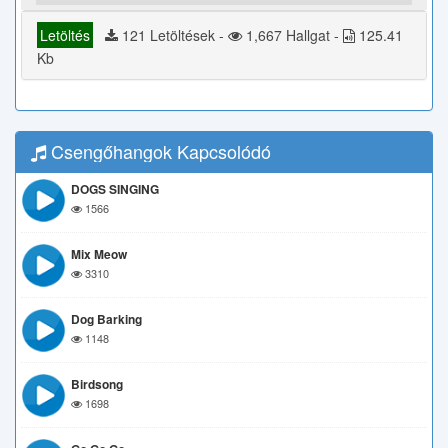
Letöltés
121 Letöltések -
1,667 Hallgat -
125.41
Kb
Csengőhangok Kapcsolódó
DOGS SINGING
1566
Mix Meow
3310
Dog Barking
1148
Birdsong
1698