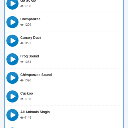
Go Go Go
1733
Chimpanzee
1259
Canary Duet
1297
Frog Sound
1361
Chimpanzee Sound
1390
Cuckoo
1798
All Animals Singin
4148