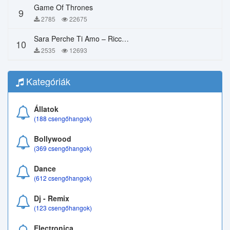
Game Of Thrones
9
2785
22675
Sara Perche Ti Amo – Ricchi E Poveri
10
2535
12693
Kategóriák
Állatok
(188 csengőhangok)
Bollywood
(369 csengőhangok)
Dance
(612 csengőhangok)
Dj - Remix
(123 csengőhangok)
Electronica