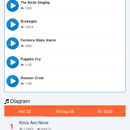
The Birds Singing
1330
Brekegés
12514
Farmers Wake Alarm
1628
Puppies Cry
1130
Rooster Crow
1195
Diagram
Hét 32
Hónap 08
Év 2026
Kincs Ami Nincs
1
12982
84870