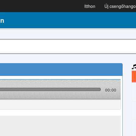
Itthon
Új csengőhango
en
00:00