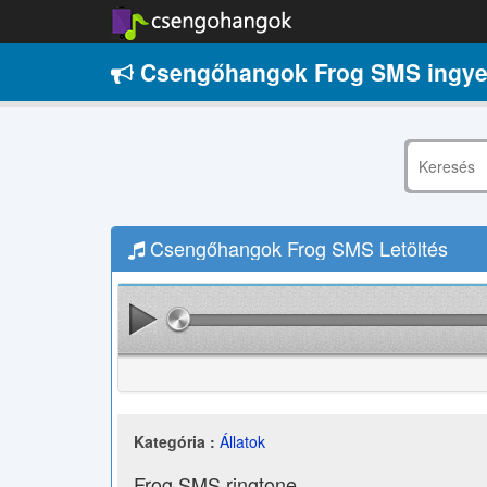
Csengőhangok Frog SMS ingy
Csengőhangok Frog SMS Letöltés
Kategória :
Állatok
Frog SMS ringtone