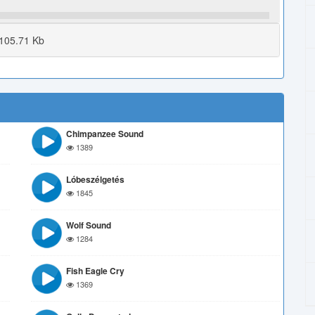
105.71 Kb
Chimpanzee Sound
1389
Lóbeszélgetés
1845
Wolf Sound
1284
Fish Eagle Cry
1369