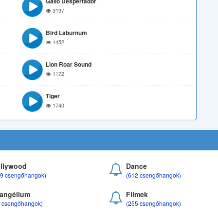
Gallo Despertador
3197
Bird Laburnum
1452
Lion Roar Sound
1172
Tiger
1740
llywood
Dance
69 csengőhangok)
(612 csengőhangok)
angélium
Filmek
8 csengőhangok)
(255 csengőhangok)