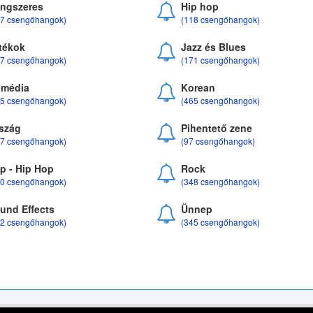
ngszeres
Hip hop
17 csengőhangok)
(118 csengőhangok)
tékok
Jazz és Blues
37 csengőhangok)
(171 csengőhangok)
média
Korean
35 csengőhangok)
(465 csengőhangok)
szág
Pihentető zene
07 csengőhangok)
(97 csengőhangok)
p - Hip Hop
Rock
50 csengőhangok)
(348 csengőhangok)
und Effects
Ünnep
22 csengőhangok)
(345 csengőhangok)