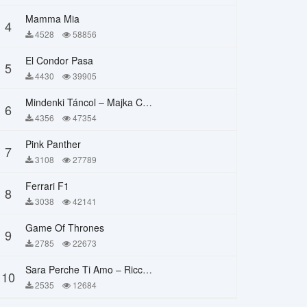
Mamma Mia
4
4528
58856
El Condor Pasa
5
4430
39905
Mindenki Táncol – Majka Curtis, Péter Majoros
6
4356
47354
Pink Panther
7
3108
27789
Ferrari F1
8
3038
42141
Game Of Thrones
9
2785
22673
Sara Perche Ti Amo – Ricchi E Poveri
10
2535
12684