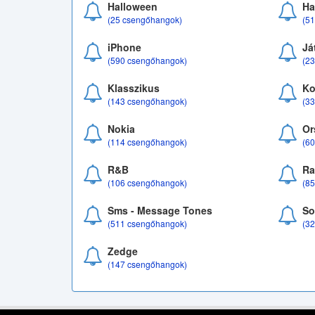
Halloween
Ha
(25 csengőhangok)
(5
iPhone
Já
(590 csengőhangok)
(2
Klasszikus
Ko
(143 csengőhangok)
(3
Nokia
Or
(114 csengőhangok)
(6
R&B
Ra
(106 csengőhangok)
(8
Sms - Message Tones
So
(511 csengőhangok)
(3
Zedge
(147 csengőhangok)