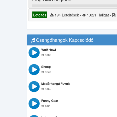
Letöltés
194 Letöltések -
1,621 Hallgat -
Csengőhangok Kapcsolódó
Wolf Howl
1883
Sheep
1238
Madárhangú Fuvola
1360
Funny Goat
839