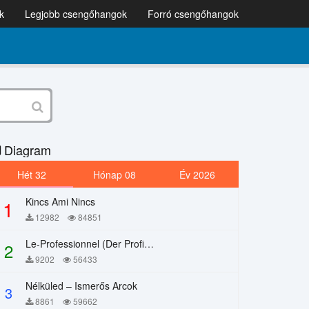
k
Legjobb csengőhangok
Forró csengőhangok
Diagram
Hét 32
Hónap 08
Év 2026
Kincs Ami Nincs
1
12982
84851
Le-Professionnel (Der Profi) – Chi Mai
2
9202
56433
Nélküled – Ismerős Arcok
3
8861
59662