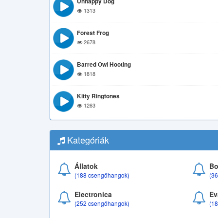
Unhappy Dog
1313
Forest Frog
2678
Barred Owl Hooting
1818
Kitty Ringtones
1263
Kategóriák
Állatok
Bo
(188 csengőhangok)
(3
Electronica
Ev
(252 csengőhangok)
(1